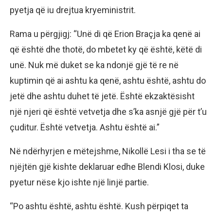
pyetja që iu drejtua kryeministrit.
Rama u përgjigj: “Unë di që Erion Braçja ka qenë ai
që është dhe thotë, do mbetet ky që është, këtë di
unë. Nuk më duket se ka ndonjë gjë të re në
kuptimin që ai ashtu ka qenë, ashtu është, ashtu do
jetë dhe ashtu duhet të jetë. Është ekzaktësisht
një njeri që është vetvetja dhe s’ka asnjë gjë për t’u
çuditur. Është vetvetja. Ashtu është ai.”
Në ndërhyrjen e mëtejshme, Nikollë Lesi i tha se të
njëjtën gjë kishte deklaruar edhe Blendi Klosi, duke
pyetur nëse kjo ishte një linjë partie.
“Po ashtu është, ashtu është. Kush përpiqet ta