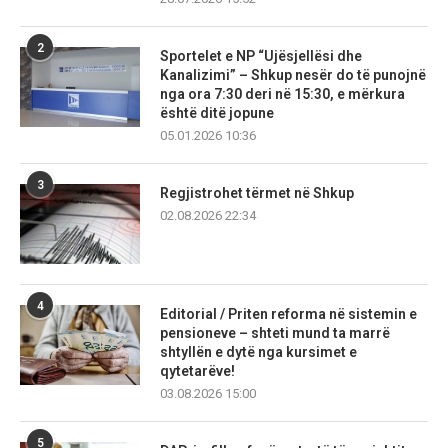
2
Sportelet e NP “Ujësjellësi dhe
Kanalizimi” – Shkup nesër do të punojnë
nga ora 7:30 deri në 15:30, e mërkura
është ditë jopune
05.01.2026 10:36
3
Regjistrohet tërmet në Shkup
02.08.2026 22:34
4
Editorial / Priten reforma në sistemin e
pensioneve – shteti mund ta marrë
shtyllën e dytë nga kursimet e
qytetarëve!
03.08.2026 15:00
5