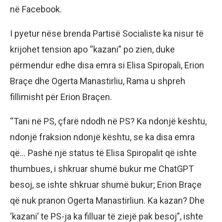
në Facebook.
I pyetur nëse brenda Partisë Socialiste ka nisur të
krijohet tension apo “kazani” po zien, duke
përmendur edhe disa emra si Elisa Spiropali, Erion
Braçe dhe Ogerta Manastirliu, Rama u shpreh
fillimisht për Erion Braçen.
“Tani në PS, çfarë ndodh në PS? Ka ndonjë kështu,
ndonjë fraksion ndonjë kështu, se ka disa emra
që… Pashë një status të Elisa Spiropalit që ishte
thumbues, i shkruar shumë bukur me ChatGPT
besoj, se ishte shkruar shumë bukur; Erion Braçe
që nuk pranon Ogerta Manastirliun. Ka kazan? Dhe
‘kazani’ te PS-ja ka filluar të ziejë pak besoj”, ishte