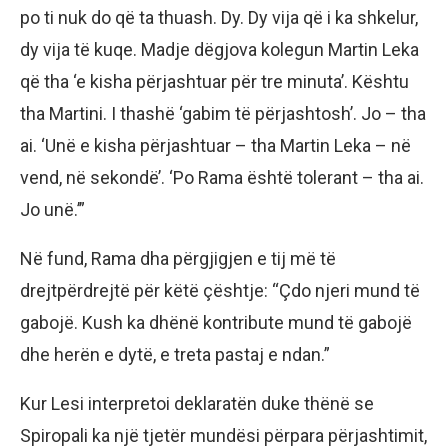
po ti nuk do që ta thuash. Dy. Dy vija që i ka shkelur,
dy vija të kuqe. Madje dëgjova kolegun Martin Leka
që tha ‘e kisha përjashtuar për tre minuta’. Kështu
tha Martini. I thashë ‘gabim të përjashtosh’. Jo – tha
ai. ‘Unë e kisha përjashtuar – tha Martin Leka – në
vend, në sekondë’. ‘Po Rama është tolerant – tha ai.
Jo unë.’”
Në fund, Rama dha përgjigjen e tij më të
drejtpërdrejtë për këtë çështje: “Çdo njeri mund të
gabojë. Kush ka dhënë kontribute mund të gabojë
dhe herën e dytë, e treta pastaj e ndan.”
Kur Lesi interpretoi deklaratën duke thënë se
Spiropali ka një tjetër mundësi përpara përjashtimit,