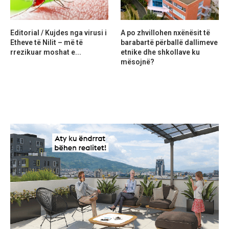
Editorial / Kujdes nga virusi i
A po zhvillohen nxënësit të
Etheve të Nilit – më të
barabartë përballë dallimeve
rrezikuar moshat e...
etnike dhe shkollave ku
mësojnë?