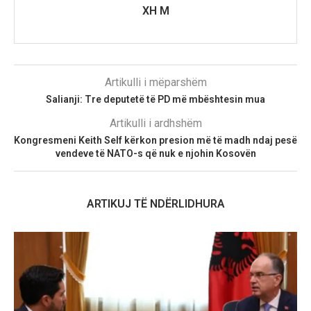
XH M
Artikulli i mëparshëm
Salianji: Tre deputetë të PD më mbështesin mua
Artikulli i ardhshëm
Kongresmeni Keith Self kërkon presion më të madh ndaj pesë
vendeve të NATO-s që nuk e njohin Kosovën
ARTIKUJ TË NDËRLIDHURA