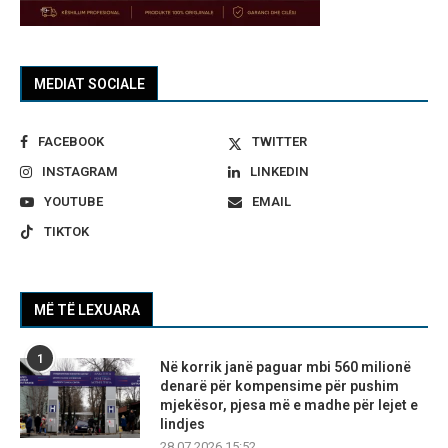
MEDIAT SOCIALE
FACEBOOK
TWITTER
INSTAGRAM
LINKEDIN
YOUTUBE
EMAIL
TIKTOK
MË TË LEXUARA
1
Në korrik janë paguar mbi 560 milionë
denarë për kompensime për pushim
mjekësor, pjesa më e madhe për lejet e
lindjes
28.07.2026 15:52