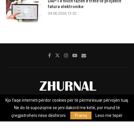
DAP-i e fillon fazën e tretë të projektit
fatura elektronike
04.06.2026 13:52
Kjo faqe interneti përdor cookies për të përmirësuar përvojën tuaj.
Rreth nesh
Impresumi
Marketing
Kontakt
Ne do të supozojmë se jeni dakord me këtë, por mund të
Privacy Policy
çregjistroheni nëse dëshironi.
Pranoj
Lexo më tepër
Zhurnal.mk është Agjenci e Lajmeve e pavarur, e themeluar në vitin
2009, që e mbulon Maqedoninë, Kosovën, Shqipërinë edhe lajmet
nga bota.