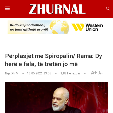
Përplasjet me Spiropalin/ Rama: Dy
herë e fala, të tretën jo më
A+
A-
Nga
Xh M
13.05.2026 23:06
1,881
e lexuar