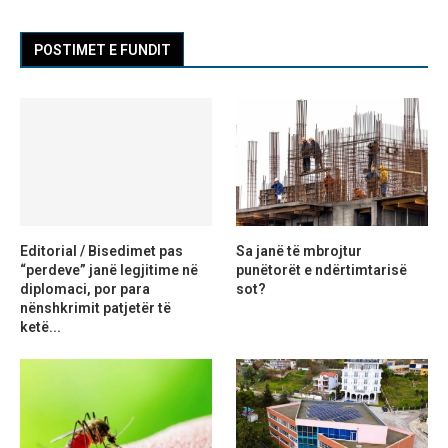
POSTIMET E FUNDIT
Editorial / Bisedimet pas
Sa janë të mbrojtur
“perdeve” janë legjitime në
punëtorët e ndërtimtarisë
diplomaci, por para
sot?
nënshkrimit patjetër të
ketë...