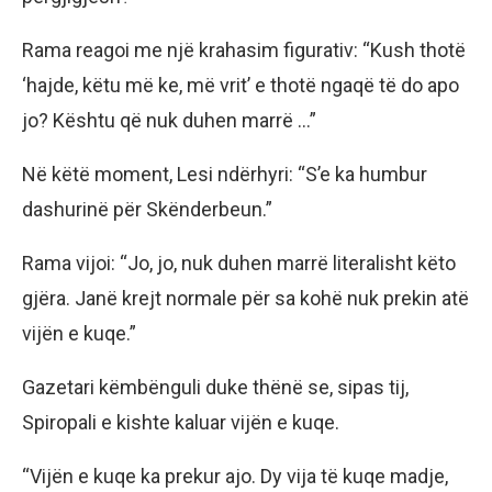
Rama reagoi me një krahasim figurativ: “Kush thotë
‘hajde, këtu më ke, më vrit’ e thotë ngaqë të do apo
jo? Kështu që nuk duhen marrë …”
Në këtë moment, Lesi ndërhyri: “S’e ka humbur
dashurinë për Skënderbeun.”
Rama vijoi: “Jo, jo, nuk duhen marrë literalisht këto
gjëra. Janë krejt normale për sa kohë nuk prekin atë
vijën e kuqe.”
Gazetari këmbënguli duke thënë se, sipas tij,
Spiropali e kishte kaluar vijën e kuqe.
“Vijën e kuqe ka prekur ajo. Dy vija të kuqe madje,