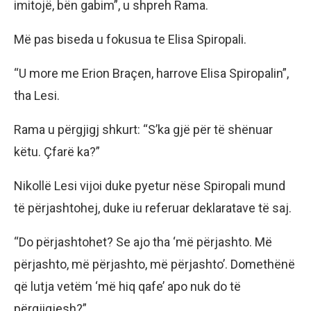
imitojë, bën gabim”, u shpreh Rama.
Më pas biseda u fokusua te Elisa Spiropali.
“U more me Erion Braçen, harrove Elisa Spiropalin”,
tha Lesi.
Rama u përgjigj shkurt: “S’ka gjë për të shënuar
këtu. Çfarë ka?”
Nikollë Lesi vijoi duke pyetur nëse Spiropali mund
të përjashtohej, duke iu referuar deklaratave të saj.
“Do përjashtohet? Se ajo tha ‘më përjashto. Më
përjashto, më përjashto, më përjashto’. Domethënë
që lutja vetëm ‘më hiq qafe’ apo nuk do të
përgjigjesh?”