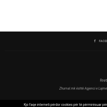
FACE
Rret
Zhurnal.mk është Agjenci e Lajme
Kjo faqe interneti përdor cookies për të përmirësuar pë