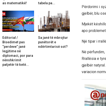
as matematikë!
tabela pa...
Përdorimi i sy
gjelbër, blu ose
Mjekët këshillo
apo problemet 
Editorial /
Sa janë të mbrojtur
Një tipar i rral
Bisedimet pas
punëtorët e
“perdeve” janë
ndërtimtarisë sot?
legjitime në
Në përfundim, s
diplomaci, por para
Rrallësia e ty
nënshkrimit
patjetër të ketë...
gjelbër natyral
variacion norma