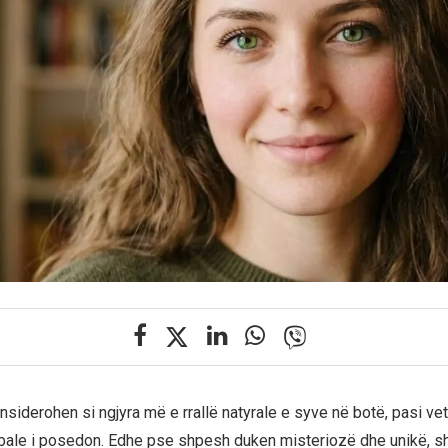
nsiderohen si ngjyra më e rrallë natyrale e syve në botë, pasi ve
bale i posedon. Edhe pse shpesh duken misteriozë dhe unikë, s