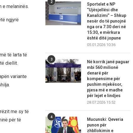
2
Sportelet e NP
n e melaninës.
“Ujësjellësi dhe
Kanalizimi” – Shkup
të ngjyrë
nesër do të punojnë
nga ora 7:30 deri në
15:30, e mërkura
është ditë jopune
05.01.2026 10:36
ë të larta të
3
Në korrik janë paguar
ë diellit.
mbi 560 milionë
denarë për
apën variante
kompensime për
hilja.
pushim mjekësor,
pjesa më e madhe
për lejet e lindjes
28.07.2026 15:52
erëzit me sy të
4
inë për të
Mucunski: Qeveria
punon për
zhbllokimin e