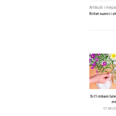
Artikulli i më
Rritet numri i
Si t’i mbani lul
më
07.08.20