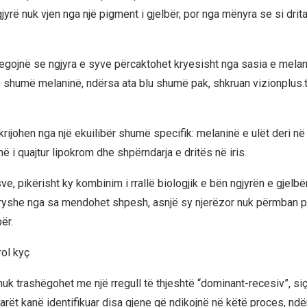
jyrë nuk vjen nga një pigment i gjelbër, por nga mënyra se si dri
egojnë se ngjyra e syve përcaktohet kryesisht nga sasia e melani
 shumë melaninë, ndërsa ata blu shumë pak, shkruan vizionplus.
krijohen nga një ekuilibër shumë specifik: melaninë e ulët deri në
ë i quajtur lipokrom dhe shpërndarja e dritës në iris.
e, pikërisht ky kombinim i rrallë biologjik e bën ngjyrën e gjelbë
ryshe nga sa mendohet shpesh, asnjë sy njerëzor nuk përmban p
ër.
rol kyç
nuk trashëgohet me një rregull të thjeshtë “dominant-recesiv”, s
arët kanë identifikuar disa gjene që ndikojnë në këtë proces, ndë