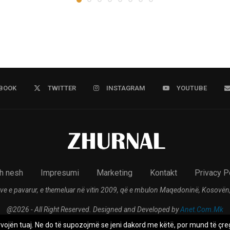
BOOK
TWITTER
INSTAGRAM
YOUTUBE
h nesh
Impresumi
Marketing
Kontakt
Privacy P
ve e pavarur, e themeluar në vitin 2009, që e mbulon Maqedoninë, Kosovën,
@2026 - All Right Reserved. Designed and Developed by
Anet.Com.Mk
rvojën tuaj. Ne do të supozojmë se jeni dakord me këtë, por mund të çreg