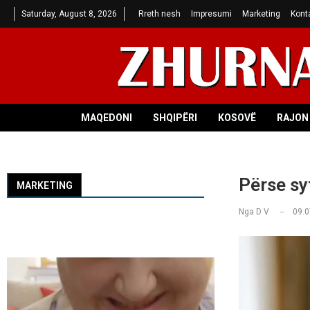
Saturday, August 8, 2026
Rreth nesh
Impresumi
Marketing
Kont
MAQEDONI
SHQIPËRI
KOSOVË
RAJON 
Përse syt
MARKETING
Nga
D V
09.0