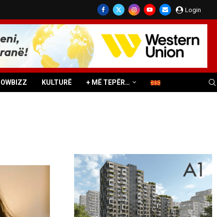
Login
HOWBIZZ
KULTURË
+ MË TEPËR…