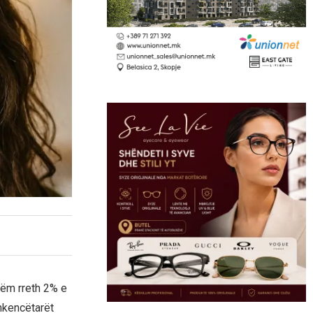
tëm rreth 2% e
hkencëtarët