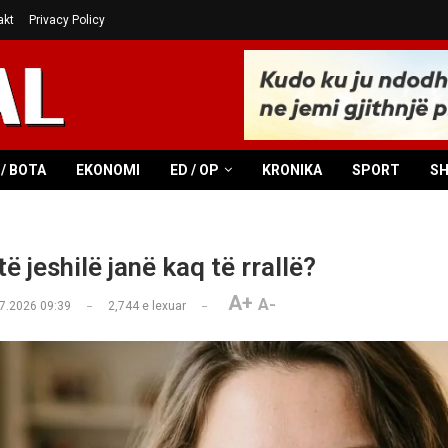
akt
Privacy Policy
/ BOTA
EKONOMI
ED / OP
KRONIKA
SPORT
S
ë jeshilë janë kaq të rrallë?
A+
A-
7.2026 09:39
2,744
e lexuar