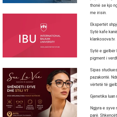
thonë se kjo ng
me irisin.
Ekspertët shpj
Sytë kafe kanë
klankosova.tv.
Sytë e gjelbër 
pigment i verdh
Sipas studiuesv
pazakontë. Nd
vërtetë të gjelb
Gjenetika luan 
Ngjyra e syve 
parë. Shkencët