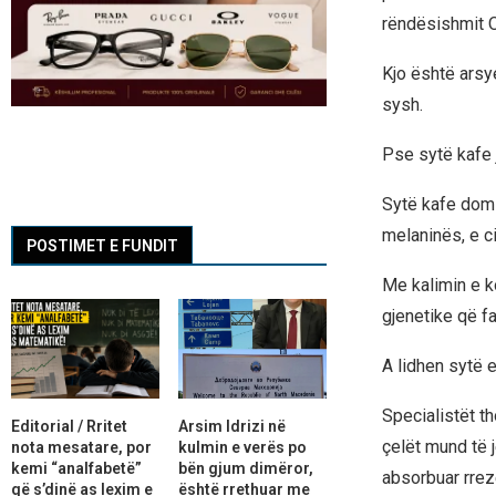
rëndësishmit O
Kjo është arsy
sysh.
Pse sytë kafe
Sytë kafe domi
melaninës, e ci
POSTIMET E FUNDIT
Me kalimin e k
gjenetike që fav
A lidhen sytë
Specialistët t
Editorial / Rritet
Arsim Idrizi në
çelët mund të 
nota mesatare, por
kulmin e verës po
kemi “analfabetë”
bën gjum dimëror,
absorbuar rrez
që s’dinë as lexim e
është rrethuar me