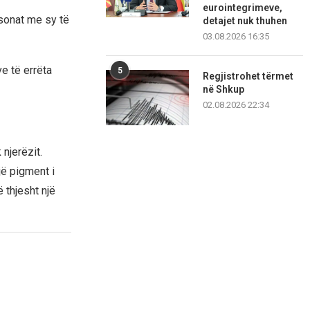
eurointegrimeve,
sonat me sy të
detajet nuk thuhen
03.08.2026 16:35
ve të errëta
5
Regjistrohet tërmet
në Shkup
02.08.2026 22:34
njerëzit.
jë pigment i
 thjesht një