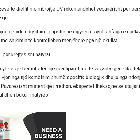
zeve të diellit me mbrojtje UV rekomandohet veçanërisht për per
 gri.
jnë që çdo ndryshim i papritur në ngjyrën e syrit, shfaqja e njolla
me shikimin të kontrollohen menjëherë nga një okulist.
lë, por krejtësisht natyral
ytë e gjelbër mbeten një nga tiparet më të veçanta gjenetike tek 
re vjen nga një kombinim shumë specifik biologjik dhe jo nga ndon
. Pavarësisht misterit që i rrethon, ekspertët theksojnë se ata janë
l dhe i bukur i natyrës