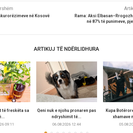
parshëm
Arti
 shkurorëzimeve në Kosovë
Rama: Aksi Elbasan–Rrogozhi
në 87% të punimeve, pje
ARTIKUJ TË NDËRLIDHURA
et të freskëta sa
Qeni nuk e njohu pronaren pas
Kupa Botërore
...
ndryshimit të...
xhamave n
26 09:11
06.08.2026 12:44
05.08.2