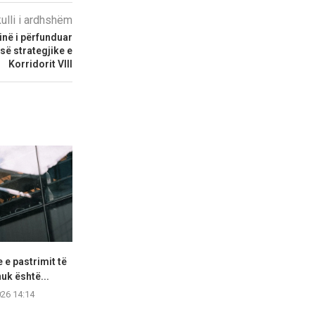
kulli i ardhshëm
në i përfunduar
së strategjike e
Korridorit VIII
 e pastrimit të
Gruaja kërkoi një
100-vjeçari h
uk është...
“mikrokorrigjim” të nofullës,
lojtar
por përfundoi...
026 14:14
05.08.2
05.08.2026 10:20