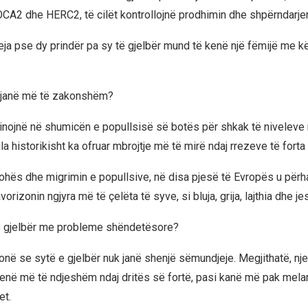
CA2 dhe HERC2, të cilët kontrollojnë prodhimin dhe shpërndarje
eja pse dy prindër pa sy të gjelbër mund të kenë një fëmijë me kë
 janë më të zakonshëm?
nojnë në shumicën e popullsisë së botës për shkak të niveleve m
la historikisht ka ofruar mbrojtje më të mirë ndaj rrezeve të forta t
ohës dhe migrimin e popullsive, në disa pjesë të Evropës u përh
orizonin ngjyra më të çelëta të syve, si bluja, grija, lajthia dhe jes
 e gjelbër me probleme shëndetësore?
honë se sytë e gjelbër nuk janë shenjë sëmundjeje. Megjithatë, nj
jenë më të ndjeshëm ndaj dritës së fortë, pasi kanë më pak melan
et.