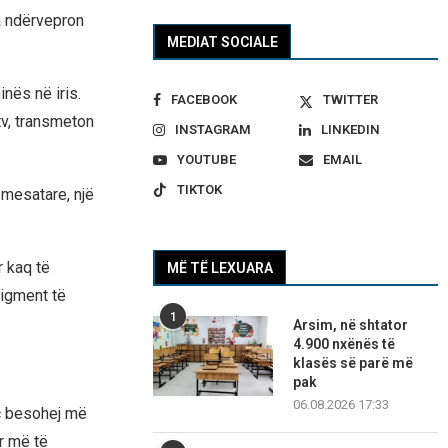
ta ndërvepron
MEDIAT SOCIALE
nës në iris.
FACEBOOK
TWITTER
tv, transmeton
INSTAGRAM
LINKEDIN
YOUTUBE
EMAIL
TIKTOK
 mesatare, një
r kaq të
MË TË LEXUARA
igment të
1
Arsim, në shtator
4.900 nxënës të
klasës së parë më
pak
06.08.2026 17:33
iç besohej më
r më të