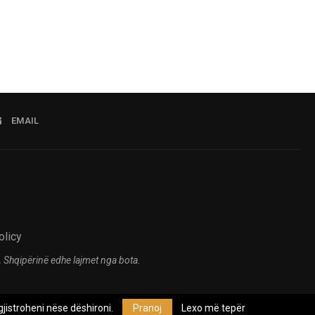
EMAIL
olicy
 Shqipërinë edhe lajmet nga bota.
jistroheni nëse dëshironi.
Pranoj
Lexo më tepër