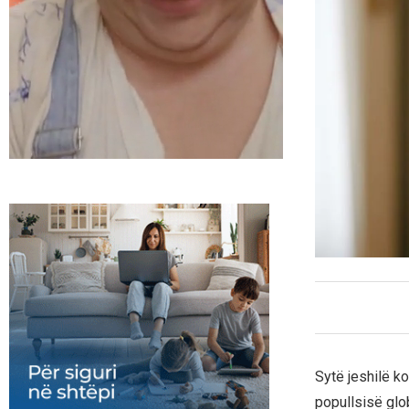
Sytë jeshilë ko
popullsisë glo