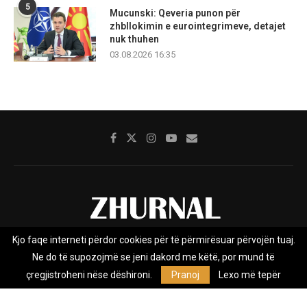
5
Mucunski: Qeveria punon për
zhbllokimin e eurointegrimeve, detajet
nuk thuhen
03.08.2026 16:35
Kjo faqe interneti përdor cookies për të përmirësuar përvojën tuaj.
Rreth nesh
Impresumi
Marketing
Kontakt
Ne do të supozojmë se jeni dakord me këtë, por mund të
Privacy Policy
çregjistroheni nëse dëshironi.
Pranoj
Lexo më tepër
Zhurnal.mk është Agjenci e Lajmeve e pavarur, e themeluar në vitin
2009, që e mbulon Maqedoninë, Kosovën, Shqipërinë edhe lajmet