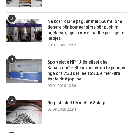
2
Në korrik janë paguar mbi 560 milionë
denarë për kompensime për pushim
mjekësor, pjesa më e madhe për lejet e
lindjes
28.07.2026 15:52
3
Sportelet e NP “Ujësjellësi dhe
Kanalizimi” – Shkup nesër do të punojnë
nga ora 7:30 deri në 15:30, e mërkura
është ditë jopune
05.01.2026 10:36
4
Regjistrohet tërmet në Shkup
02.08.2026 22:34