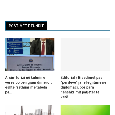
POSTIMET E FUNDIT
Arsim Idrizi në kulmin e
Editorial / Bisedimet pas
verës po bën gjum dimëror,
“perdeve” janë legjitime në
është rrethuar me tabela
diplomaci, por para
pa...
nënshkrimit patjetër të
ketë...