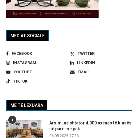
MEDIAT SOCIALE
FACEBOOK
TWITTER
INSTAGRAM
LINKEDIN
YOUTUBE
EMAIL
TIKTOK
MË TË LEXUARA
1
Arsim, në shtator 4.900 nxënës të klasës
së parë më pak
06.08.2026 17:33