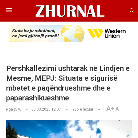
Përshkallëzimi ushtarak në Lindjen e
Mesme, MEPJ: Situata e sigurisë
mbetet e paqëndrueshme dhe e
paparashikueshme
A+
A-
Nga
D. V.
03.03.2026 12:07
966
e lexuar