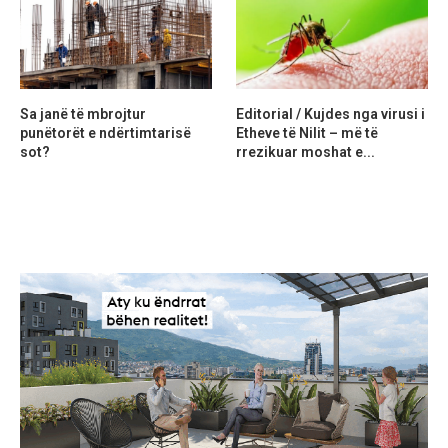
Sa janë të mbrojtur
Editorial / Kujdes nga virusi i
punëtorët e ndërtimtarisë
Etheve të Nilit – më të
sot?
rrezikuar moshat e...