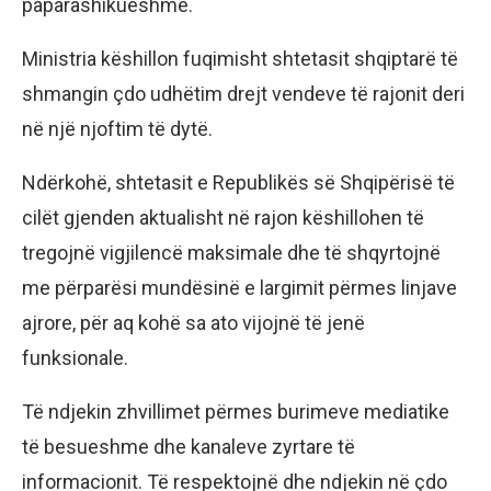
paparashikueshme.
Ministria këshillon fuqimisht shtetasit shqiptarë të
shmangin çdo udhëtim drejt vendeve të rajonit deri
në një njoftim të dytë.
Ndërkohë, shtetasit e Republikës së Shqipërisë të
cilët gjenden aktualisht në rajon këshillohen të
tregojnë vigjilencë maksimale dhe të shqyrtojnë
me përparësi mundësinë e largimit përmes linjave
ajrore, për aq kohë sa ato vijojnë të jenë
funksionale.
Të ndjekin zhvillimet përmes burimeve mediatike
të besueshme dhe kanaleve zyrtare të
informacionit. Të respektojnë dhe ndjekin në çdo