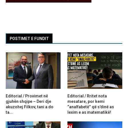
POSTIMET E FUNDIT
Editorial / Provimet në
Editorial / Rritet nota
gjuhën shqipe – Deri dje
mesatare, por kemi
akuzohej Filkov, tani a do
“analfabetë” që s’dinë as
ta...
lexim e as matematikë!