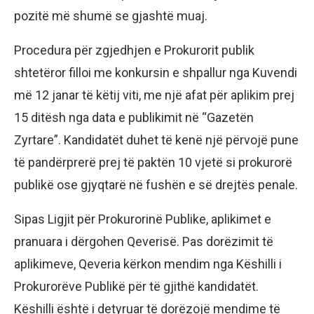
pozitë më shumë se gjashtë muaj.
Procedura për zgjedhjen e Prokurorit publik
shtetëror filloi me konkursin e shpallur nga Kuvendi
më 12 janar të këtij viti, me një afat për aplikim prej
15 ditësh nga data e publikimit në “Gazetën
Zyrtare”. Kandidatët duhet të kenë një përvojë pune
të pandërprerë prej të paktën 10 vjetë si prokurorë
publikë ose gjyqtarë në fushën e së drejtës penale.
Sipas Ligjit për Prokurorinë Publike, aplikimet e
pranuara i dërgohen Qeverisë. Pas dorëzimit të
aplikimeve, Qeveria kërkon mendim nga Këshilli i
Prokurorëve Publikë për të gjithë kandidatët.
Këshilli është i detyruar të dorëzojë mendime të