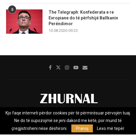
5
The Telegraph: Konfederata e re
Evropiane do të përfshijë Ballkanin
Perëndimor
10.08.2026 09:23
Kjo faqe interneti përdor cookies për të përmirësuar përvojën tuaj.
Rreth nesh
Impresumi
Marketing
Kontakt
Ne do të supozojmë se jeni dakord me këtë, por mund të
Privacy Policy
çregjistroheni nëse dëshironi.
Pranoj
Lexo më tepër
Zhurnal.mk është Agjenci e Lajmeve e pavarur, e themeluar në vitin