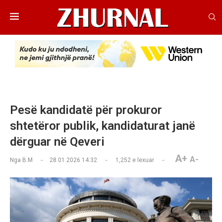
Pesë kandidatë për prokuror
shtetëror publik, kandidaturat janë
dërguar në Qeveri
A+
A-
Nga
B.M
28.01.2026 14:32
1,252
e lexuar