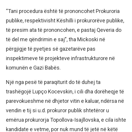
“Tani procedura është të prononcohet Prokuroria
publike, respektivisht Këshilli i prokurorëve publike,
të presim ata të prononcohen, e pastaj Qeveria do
të del me qëndrimin e saj”, tha Mickoski në
përgjigje të pyetjes së gazetarëve pas
inspektimeve të projekteve infrastrukturore në
komunën e Gazi Babës.
Një nga pesë të paraqiturit do të duhej ta
trashëgojë Lupço Kocevskin, i cili dha dorëheqje të
parevokueshme në dhjetor vitin e kaluar, ndërsa në
vendin e tij si u.d. prokuror publik shtetëror u
emërua prokurorja Topollova-Isajllovska, e cila ishte
kandidate e vetme, por nuk mund të jetë në këtë