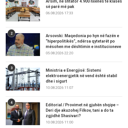
Arsim, në shtator 4.900 nxënës të klasës
së parë më pak
06.08.2026 17:33
2
Arsovski: Maqedonia po hyn në fazën e
“hiperpolitikës”, ndërsa qytetarët po
mësohen me dështimin e institucioneve
05.08.2026 22:20
3
Ministria e Energjisë: Sistemi
elektroenergjetik në vend është stabil
dhe i sigurt
10.08.2026 11:07
4
Editorial / Provimet në gjuhën shqipe –
Deri dje akuzohej Filkov, tani a do ta
zgjidhë Shasivari?
10.08.2026 11:00