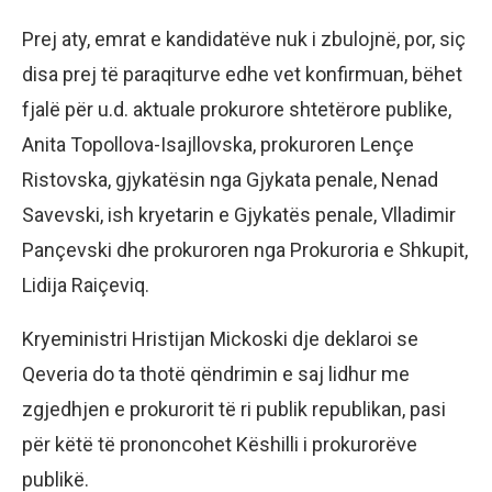
Prej aty, emrat e kandidatëve nuk i zbulojnë, por, siç
disa prej të paraqiturve edhe vet konfirmuan, bëhet
fjalë për u.d. aktuale prokurore shtetërore publike,
Anita Topollova-Isajllovska, prokuroren Lençe
Ristovska, gjykatësin nga Gjykata penale, Nenad
Savevski, ish kryetarin e Gjykatës penale, Vlladimir
Pançevski dhe prokuroren nga Prokuroria e Shkupit,
Lidija Raiçeviq.
Kryeministri Hristijan Mickoski dje deklaroi se
Qeveria do ta thotë qëndrimin e saj lidhur me
zgjedhjen e prokurorit të ri publik republikan, pasi
për këtë të prononcohet Këshilli i prokurorëve
publikë.