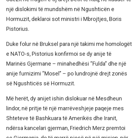
një dislokimi të mundshëm në Ngushticën e
Hormuzit, deklaroi sot ministri i Mbrojtjes, Boris
Pistorius.
Duke folur në Bruksel para një takimi me homologët
e NATO-s, Pistorius konfirmoi se dy anije të
Marinës Gjermane – minahedhësi “Fulda” dhe një
anije furnizimi “Mosel” – po lundrojnë drejt zonës
së Ngushticës së Hormuzit.
Më herët, dy anijet ishin dislokuar në Mesdheun
lindor, në pritje të një marrëveshjeje paqeje mes
Shteteve të Bashkuara të Amerikës dhe Iranit,
ndërsa kancelari gjerman, Friedrich Merz premtoi
se Gjermania, do të marrë pjesë në një mision, për