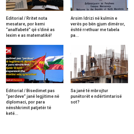
Editorial / Rritet nota
Arsim Idrizi në kulmin e
mesatare, por kemi
verës po bën gjum dimëror,
“analfabetë” që s’dinë as
është rrethuar me tabela
lexim e as matematikë!
pa...
Editorial / Bisedimet pas
Sa janë të mbrojtur
“perdeve” janë legjitime në
punëtorët e ndërtimtarisë
diplomaci, por para
sot?
nënshkrimit patjetër të
ketë...