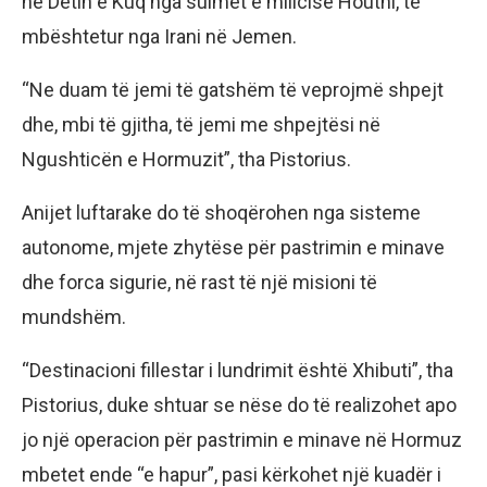
në Detin e Kuq nga sulmet e milicisë Houthi, të
mbështetur nga Irani në Jemen.
“Ne duam të jemi të gatshëm të veprojmë shpejt
dhe, mbi të gjitha, të jemi me shpejtësi në
Ngushticën e Hormuzit”, tha Pistorius.
Anijet luftarake do të shoqërohen nga sisteme
autonome, mjete zhytëse për pastrimin e minave
dhe forca sigurie, në rast të një misioni të
mundshëm.
“Destinacioni fillestar i lundrimit është Xhibuti”, tha
Pistorius, duke shtuar se nëse do të realizohet apo
jo një operacion për pastrimin e minave në Hormuz
mbetet ende “e hapur”, pasi kërkohet një kuadër i