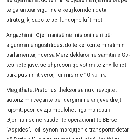
të garantuar sigurinë e këtij korridori detar
strategjik, sapo të përfundojnë luftimet.
Angazhimi i Gjermanisë në misionin e ri për
sigurimin e ngushticës, do të kërkonte miratimin
parlamentar, ndërsa Merz deklaroi në samitin e G7-
tës këtë javë, se shpreson që votimi të zhvillohet
para pushimit veror, i cili nis më 10 korrik.
Megjithatë, Pistorius theksoi se nuk nevojitet
autorizim i veçantë për dërgimin e anijeve drejt
rajonit, pasi lëvizja mbulohet nga mandati i
Gjermanisë në kuadër të operacionit të BE-së
“Aspides”, i cili synon mbrojtjen e transportit detar