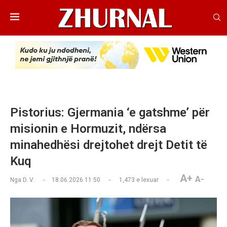
Pistorius: Gjermania ‘e gatshme’ për
misionin e Hormuzit, ndërsa
minahedhësi drejtohet drejt Detit të
Kuq
A+
A-
Nga
D. V.
18.06.2026 11:50
1,473
e lexuar