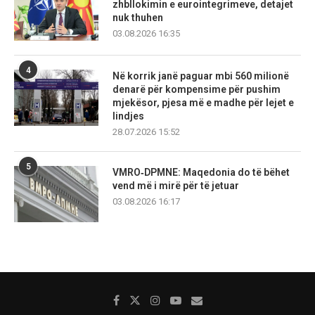
zhbllokimin e eurointegrimeve, detajet
nuk thuhen
03.08.2026 16:35
4
Në korrik janë paguar mbi 560 milionë
denarë për kompensime për pushim
mjekësor, pjesa më e madhe për lejet e
lindjes
28.07.2026 15:52
5
VMRO‑DPMNE: Maqedonia do të bëhet
vend më i mirë për të jetuar
03.08.2026 16:17