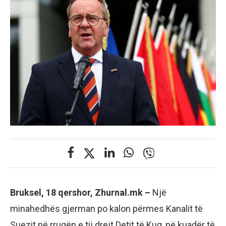
Bruksel, 18 qershor, Zhurnal.mk –
Një
minahedhës gjerman po kalon përmes Kanalit të
Suezit në rrugën e tij drejt Detit të Kuq, në kuadër të