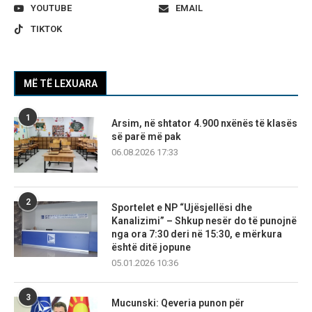
YOUTUBE
EMAIL
TIKTOK
MË TË LEXUARA
1
Arsim, në shtator 4.900 nxënës të klasës
së parë më pak
06.08.2026 17:33
2
Sportelet e NP “Ujësjellësi dhe
Kanalizimi” – Shkup nesër do të punojnë
nga ora 7:30 deri në 15:30, e mërkura
është ditë jopune
05.01.2026 10:36
3
Mucunski: Qeveria punon për