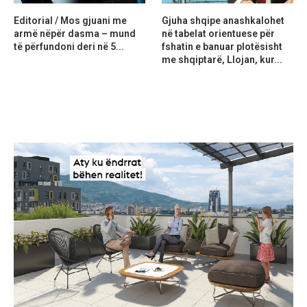
Editorial / Mos gjuani me
Gjuha shqipe anashkalohet
armë nëpër dasma – mund
në tabelat orientuese për
të përfundoni deri në 5...
fshatin e banuar plotësisht
me shqiptarë, Llojan, kur...