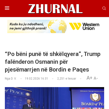
“Po bëni punë të shkëlqyera”, Trump
falënderon Osmanin për
pjesëmarrjen në Bordin e Paqes
A+
A-
Nga
D. V.
19.02.2026 16:31
2,251
e lexuar