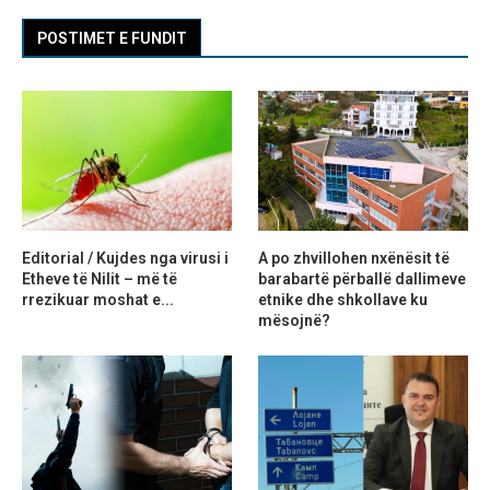
POSTIMET E FUNDIT
Editorial / Kujdes nga virusi i
A po zhvillohen nxënësit të
Etheve të Nilit – më të
barabartë përballë dallimeve
rrezikuar moshat e...
etnike dhe shkollave ku
mësojnë?