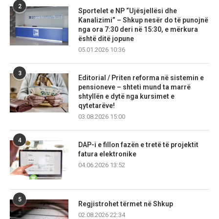
2
Sportelet e NP “Ujësjellësi dhe
Kanalizimi” – Shkup nesër do të punojnë
nga ora 7:30 deri në 15:30, e mërkura
është ditë jopune
05.01.2026 10:36
3
Editorial / Priten reforma në sistemin e
pensioneve – shteti mund ta marrë
shtyllën e dytë nga kursimet e
qytetarëve!
03.08.2026 15:00
4
DAP-i e fillon fazën e tretë të projektit
fatura elektronike
04.06.2026 13:52
5
Regjistrohet tërmet në Shkup
02.08.2026 22:34