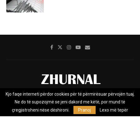
Kjo faqe interneti përdor cookies për të përmirësuar përvojën tuaj.
Rreth nesh
Impresumi
Marketing
Kontakt
Ne do të supozojmë se jeni dakord me këtë, por mund të
Privacy Policy
çregjistroheni nëse dëshironi.
Pranoj
Lexo më tepër
Zhurnal.mk është Agjenci e Lajmeve e pavarur, e themeluar në vitin
2009, që e mbulon Maqedoninë, Kosovën, Shqipërinë edhe lajmet
nga bota.