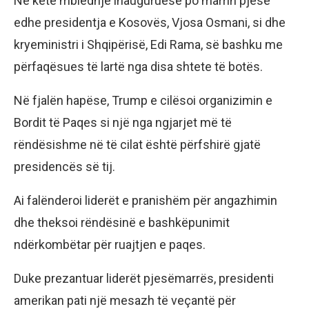
Në këtë mbledhje inauguruese po marrin pjesë
edhe presidentja e Kosovës, Vjosa Osmani, si dhe
kryeministri i Shqipërisë, Edi Rama, së bashku me
përfaqësues të lartë nga disa shtete të botës.
Në fjalën hapëse, Trump e cilësoi organizimin e
Bordit të Paqes si një nga ngjarjet më të
rëndësishme në të cilat është përfshirë gjatë
presidencës së tij.
Ai falënderoi liderët e pranishëm për angazhimin
dhe theksoi rëndësinë e bashkëpunimit
ndërkombëtar për ruajtjen e paqes.
Duke prezantuar liderët pjesëmarrës, presidenti
amerikan pati një mesazh të veçantë për