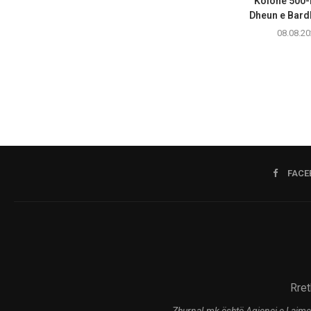
Kolonë 500-
Dheun e Bardhë
08.08.20
FACE
Rret
Zhurnal.mk është Agjenci e Lajme