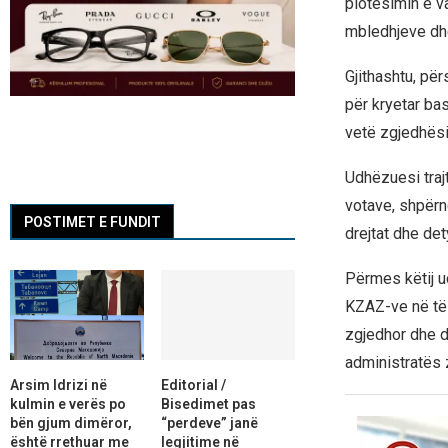
plotësimin e v
mbledhjeve dh
Gjithashtu, pë
për kryetar bas
vetë zgjedhësi
Udhëzuesi traj
votave, shpërn
POSTIMET E FUNDIT
drejtat dhe dety
Përmes këtij ud
KZAZ-ve në të 
zgjedhor dhe d
administratës 
Arsim Idrizi në
Editorial /
kulmin e verës po
Bisedimet pas
bën gjum dimëror,
“perdeve” janë
është rrethuar me
legjitime në