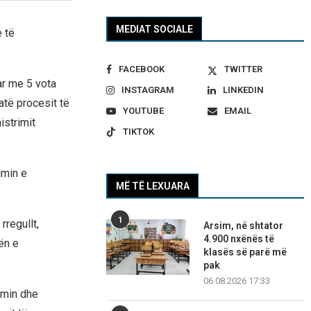
MEDIAT SOCIALE
 të
FACEBOOK
TWITTER
ar me 5 vota
INSTAGRAM
LINKEDIN
atë procesit të
YOUTUBE
EMAIL
istrimit
TIKTOK
imin e
MË TË LEXUARA
1
rregullt,
Arsim, në shtator
4.900 nxënës të
ën e
klasës së parë më
pak
06.08.2026 17:33
imin dhe