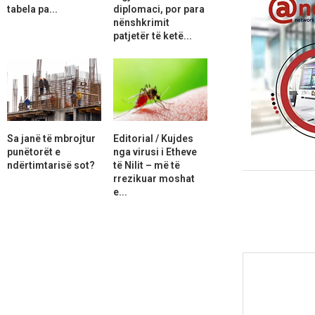
tabela pa...
diplomaci, por para
nënshkrimit
patjetër të ketë...
Sa janë të mbrojtur
Editorial / Kujdes
punëtorët e
nga virusi i Etheve
ndërtimtarisë sot?
të Nilit – më të
rrezikuar moshat
e...