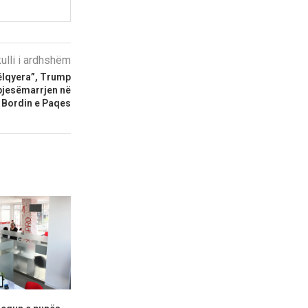
kulli i ardhshëm
këlqyera”, Trump
pjesëmarrjen në
Bordin e Paqes