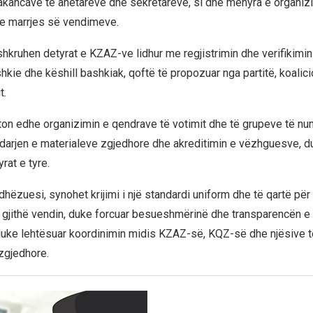
akancave të anëtarëve dhe sekretarëve, si dhe mënyra e organizi
e marrjes së vendimeve.
rshkruhen detyrat e KZAZ-ve lidhur me regjistrimin dhe verifikimi
hkie dhe këshill bashkiak, qoftë të propozuar nga partitë, koalic
t.
ton edhe organizimin e qendrave të votimit dhe të grupeve të nu
darjen e materialeve zgjedhore dhe akreditimin e vëzhguesve, d
rat e tyre.
hëzuesi, synohet krijimi i një standardi uniform dhe të qartë për
gjithë vendin, duke forcuar besueshmërinë dhe transparencën e 
uke lehtësuar koordinimin midis KZAZ-së, KQZ-së dhe njësive të
zgjedhore.