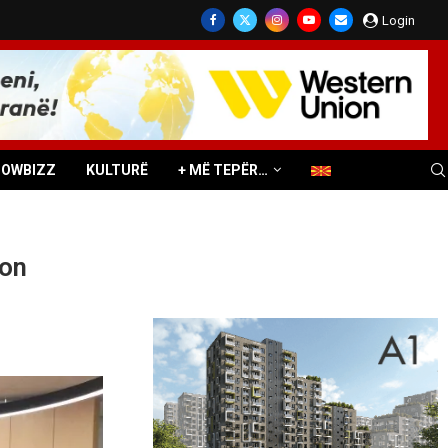
Login
HOWBIZZ
KULTURË
+ MË TEPËR…
ton