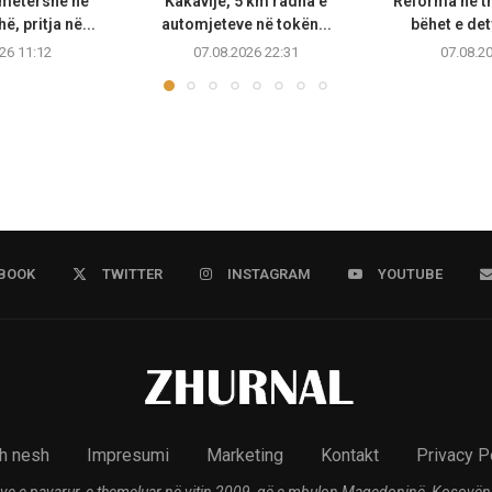
metërshe në
Kakavijë, 5 km radha e
Reforma në t
, pritja në...
automjeteve në tokën...
bëhet e de
26 11:12
07.08.2026 22:31
07.08.2
BOOK
TWITTER
INSTAGRAM
YOUTUBE
h nesh
Impresumi
Marketing
Kontakt
Privacy P
ve e pavarur, e themeluar në vitin 2009, që e mbulon Maqedoninë, Kosovën,