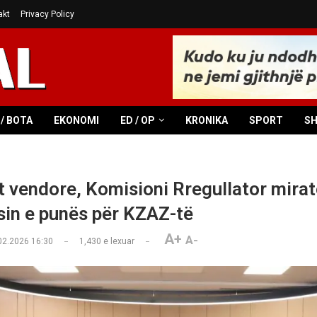
akt
Privacy Policy
/ BOTA
EKONOMI
ED / OP
KRONIKA
SPORT
S
t vendore, Komisioni Rregullator mira
in e punës për KZAZ-të
A+
A-
02.2026 16:30
1,430
e lexuar