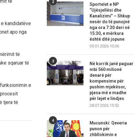
mit të
2
Sportelet e NP
“Ujësjellësi dhe
Kanalizimi” – Shkup
nesër do të punojnë
n e kandidatëve
nga ora 7:30 deri në
ionet apo nga
15:30, e mërkura
është ditë jopune
05.01.2026 10:36
mërimit të
3
uke sqaruar të
Në korrik janë paguar
mbi 560 milionë
denarë për
kompensime për
 funksionimin e
pushim mjekësor,
pjesa më e madhe
procesit
për lejet e lindjes
 tjera të
28.07.2026 15:52
4
Mucunski: Qeveria
punon për
zhbllokimin e