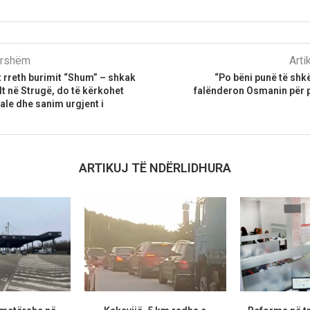
parshëm
Arti
 rreth burimit “Shum” – shkak
“Po bëni punë të sh
llt në Strugë, do të kërkohet
falënderon Osmanin për 
ale dhe sanim urgjent i
ARTIKUJ TË NDËRLIDHURA