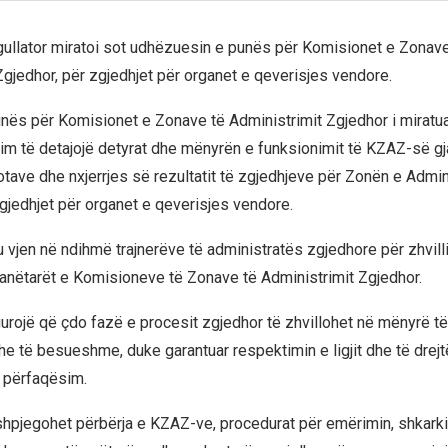
ullator miratoi sot udhëzuesin e punës për Komisionet e Zonave
Zgjedhor, për zgjedhjet për organet e qeverisjes vendore.
nës për Komisionet e Zonave të Administrimit Zgjedhor i miratu
llim të detajojë detyrat dhe mënyrën e funksionimit të KZAZ-së gj
otave dhe nxjerrjes së rezultatit të zgjedhjeve për Zonën e Admin
gjedhjet për organet e qeverisjes vendore.
 vjen në ndihmë trajnerëve të administratës zgjedhore për zhvill
anëtarët e Komisioneve të Zonave të Administrimit Zgjedhor.
urojë që çdo fazë e procesit zgjedhor të zhvillohet në mënyrë të 
he të besueshme, duke garantuar respektimin e ligjit dhe të drejt
 përfaqësim.
hpjegohet përbërja e KZAZ-ve, procedurat për emërimin, shkark