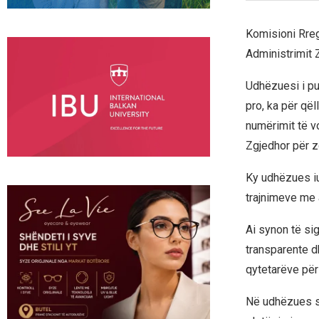
Komisioni Rreg
Administrimit 
Udhëzuesi i pu
pro, ka për që
numërimit të v
Zgjedhor për z
Ky udhëzues iu
trajnimeve me 
Ai synon të sig
transparente d
qytetarëve për
Në udhëzues s