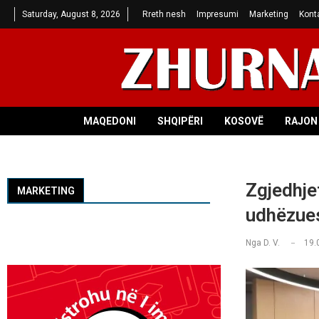
Saturday, August 8, 2026
Rreth nesh
Impresumi
Marketing
Kont
MAQEDONI
SHQIPËRI
KOSOVË
RAJON 
Zgjedhje
MARKETING
udhëzues
Nga
D. V.
19.