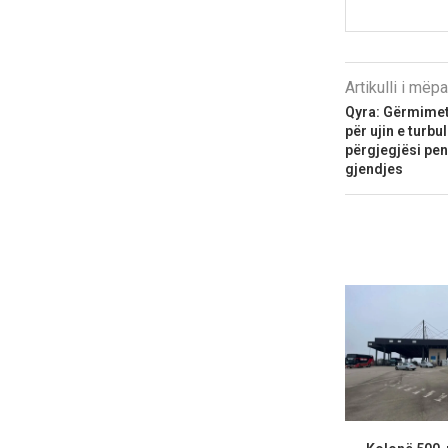
Artikulli i më
Qyra: Gërmimet
për ujin e turbu
përgjegjësi pen
gjendjes