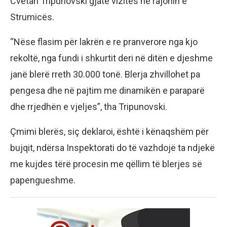
Cvetan Tripunovski gjatë vizitës në rajonin e
Strumicës.
“Nëse flasim për lakrën e re pranverore nga kjo
rekoltë, nga fundi i shkurtit deri në ditën e djeshme
janë blerë rreth 30.000 tonë. Blerja zhvillohet pa
pengesa dhe në pajtim me dinamikën e paraparë
dhe rrjedhën e vjeljes”, tha Tripunovski.
Çmimi blerës, siç deklaroi, është i kënaqshëm për
bujqit, ndërsa Inspektorati do të vazhdojë ta ndjekë
me kujdes tërë procesin me qëllim të blerjes së
papengueshme.