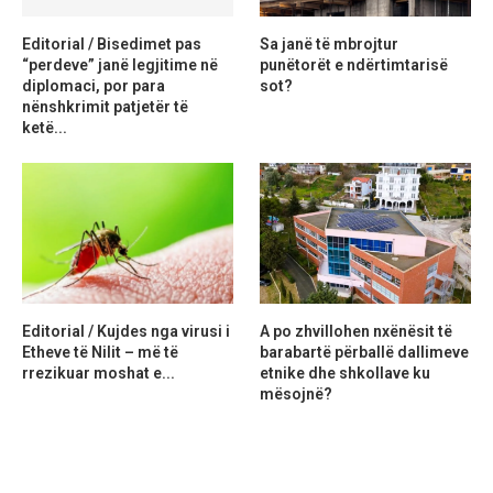
Editorial / Bisedimet pas
Sa janë të mbrojtur
“perdeve” janë legjitime në
punëtorët e ndërtimtarisë
diplomaci, por para
sot?
nënshkrimit patjetër të
ketë...
Editorial / Kujdes nga virusi i
A po zhvillohen nxënësit të
Etheve të Nilit – më të
barabartë përballë dallimeve
rrezikuar moshat e...
etnike dhe shkollave ku
mësojnë?