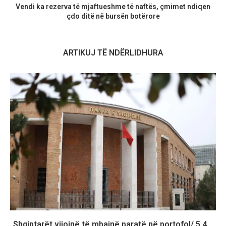
Vendi ka rezerva të mjaftueshme të naftës, çmimet ndiqen
çdo ditë në bursën botërore
ARTIKUJ TË NDËRLIDHURA
Shqiptarët vijojnë të mbajnë paratë në portofol/ 5.4...