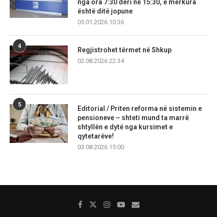
nga ora 7:30 deri në 15:30, e mërkura
është ditë jopune
05.01.2026 10:36
4
Regjistrohet tërmet në Shkup
02.08.2026 22:34
5
Editorial / Priten reforma në sistemin e
pensioneve – shteti mund ta marrë
shtyllën e dytë nga kursimet e
qytetarëve!
03.08.2026 15:00