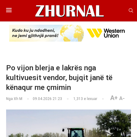
Po vijon blerja e lakrës nga
kultivuesit vendor, bujqit janë të
kënaqur me çmimin
A+
A-
Nga
Xh M
09.04.2026 21:23
1,313
e lexuar