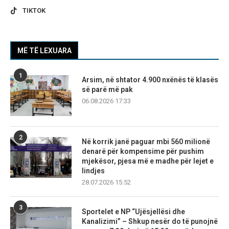
TIKTOK
MË TË LEXUARA
1
Arsim, në shtator 4.900 nxënës të klasës
së parë më pak
06.08.2026 17:33
2
Në korrik janë paguar mbi 560 milionë
denarë për kompensime për pushim
mjekësor, pjesa më e madhe për lejet e
lindjes
28.07.2026 15:52
3
Sportelet e NP “Ujësjellësi dhe
Kanalizimi” – Shkup nesër do të punojnë