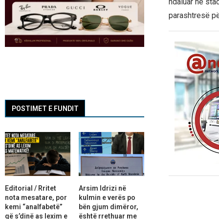
ndaluar në stac
parashtresë pë
POSTIMET E FUNDIT
Editorial / Rritet
Arsim Idrizi në
nota mesatare, por
kulmin e verës po
kemi “analfabetë”
bën gjum dimëror,
që s’dinë as lexim e
është rrethuar me