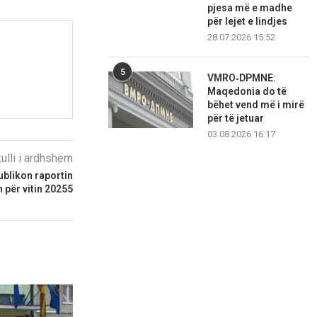
pjesa më e madhe
për lejet e lindjes
28.07.2026 15:52
5
VMRO‑DPMNE:
Maqedonia do të
bëhet vend më i mirë
për të jetuar
03.08.2026 16:17
kulli i ardhshëm
ublikon raportin
 për vitin 20255