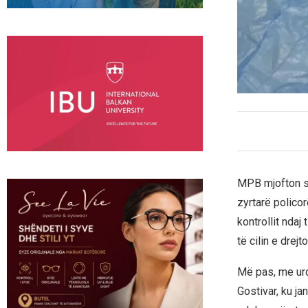
MPB mjofton se
zyrtarë policor
kontrollit ndaj
të cilin e drej
Më pas, me urd
Gostivar, ku j