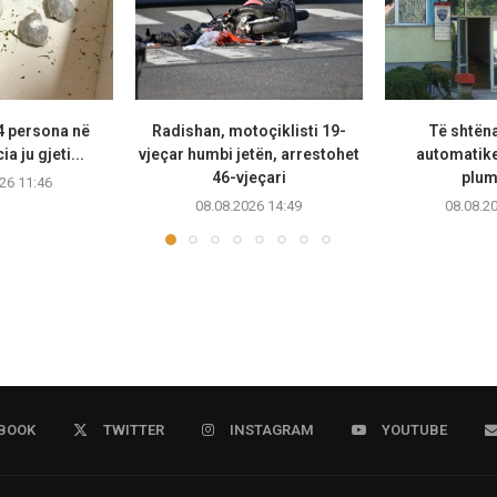
4 persona në
Radishan, motoçiklisti 19-
Të shtën
a ju gjeti...
vjeçar humbi jetën, arrestohet
automatike
46-vjeçari
plum
26 11:46
08.08.2026 14:49
08.08.2
BOOK
TWITTER
INSTAGRAM
YOUTUBE