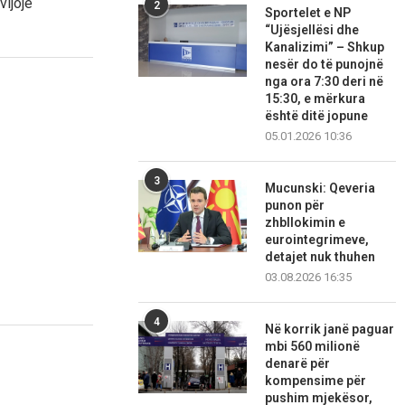
vijojë
2
Sportelet e NP
“Ujësjellësi dhe
Kanalizimi” – Shkup
nesër do të punojnë
nga ora 7:30 deri në
15:30, e mërkura
është ditë jopune
05.01.2026 10:36
3
Mucunski: Qeveria
punon për
zhbllokimin e
eurointegrimeve,
detajet nuk thuhen
03.08.2026 16:35
4
Në korrik janë paguar
mbi 560 milionë
denarë për
kompensime për
pushim mjekësor,