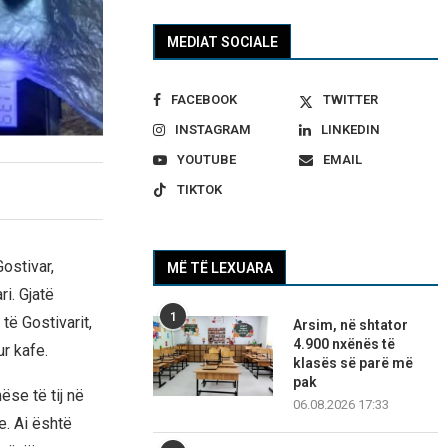
MEDIAT SOCIALE
FACEBOOK
TWITTER
INSTAGRAM
LINKEDIN
YOUTUBE
EMAIL
TIKTOK
ostivar,
MË TË LEXUARA
ri. Gjatë
1
të Gostivarit,
Arsim, në shtator
4.900 nxënës të
ur kafe.
klasës së parë më
pak
se të tij në
06.08.2026 17:33
e. Ai është