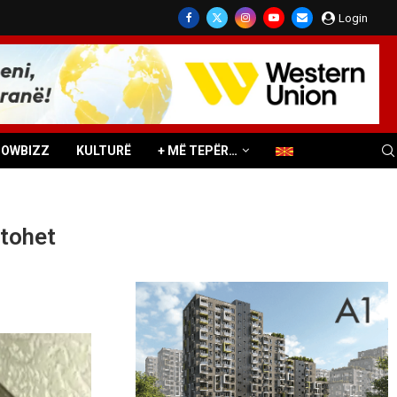
Login
HOWBIZZ
KULTURË
+ MË TEPËR…
stohet