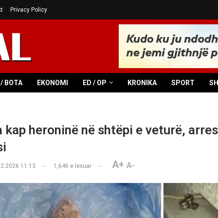
t
Privacy Policy
/ BOTA
EKONOMI
ED / OP
KRONIKA
SPORT
S
a kap heroninë në shtëpi e veturë, arre
si
A+
A-
02.2026 11:13
1,646
e lexuar