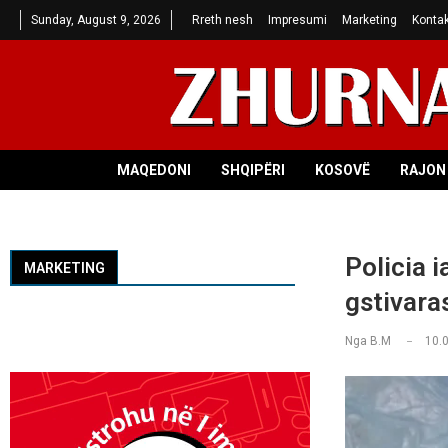
Sunday, August 9, 2026
Rreth nesh
Impresumi
Marketing
Kontak
MAQEDONI
SHQIPËRI
KOSOVË
RAJON 
Policia i
MARKETING
gstivara
Nga
B.M
10.