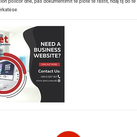
ion policor dhe, pas dokumentimit të plotë të rastit, ndaj tij do të 
rkatëse.