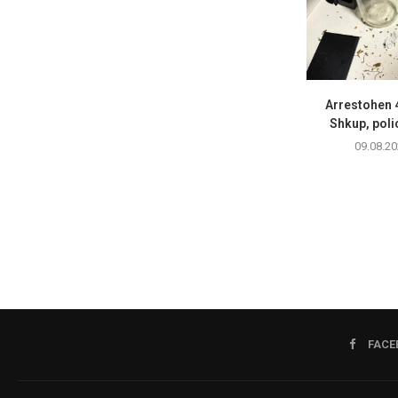
Arrestohen 
Shkup, polici
09.08.20
FACE