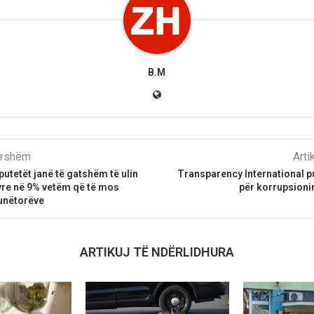
B.M
parshëm
Arti
putetët janë të gatshëm të ulin
Transparency International p
tyre në 9% vetëm që të mos
për korrupsionin
punëtorëve
ARTIKUJ TË NDËRLIDHURA