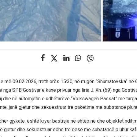
 më 09.02.2026, rreth orës 15:30, në rrugën “Shumatovska” në G
ë nga SPB Gostivar e kanë privuar nga liria J. Xh. (69) nga Gostiva
 tij dhe në automjetin e udhëtarëve “Volkswagen Passat” me targa 
tonte, janë gjetur dhe sekuestruar tre paketime me substancë pluh
hër gjykate, është kryer bastisje në shtëpinë dhe objektet ndihmë
anë gjetur dhe sekuestruar edhe tre qese me substancë pluhur kaf