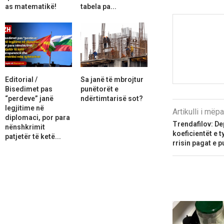
as matematikë!
tabela pa...
Editorial /
Sa janë të mbrojtur
Bisedimet pas
punëtorët e
“perdeve” janë
ndërtimtarisë sot?
legjitime në
Artikulli i më
diplomaci, por para
Trendafilov: De
nënshkrimit
koeficientët e 
patjetër të ketë...
rrisin pagat e 