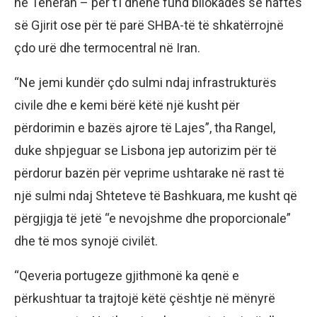
në Teheran – për t’i dhënë fund bllokadës së naftës
së Gjirit ose për të parë SHBA-të të shkatërrojnë
çdo urë dhe termocentral në Iran.
“Ne jemi kundër çdo sulmi ndaj infrastrukturës
civile dhe e kemi bërë këtë një kusht për
përdorimin e bazës ajrore të Lajes”, tha Rangel,
duke shpjeguar se Lisbona jep autorizim për të
përdorur bazën për veprime ushtarake në rast të
një sulmi ndaj Shteteve të Bashkuara, me kusht që
përgjigja të jetë “e nevojshme dhe proporcionale”
dhe të mos synojë civilët.
“Qeveria portugeze gjithmonë ka qenë e
përkushtuar ta trajtojë këtë çështje në mënyrë