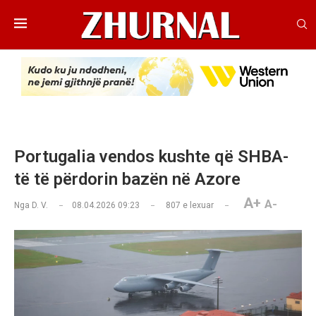
Portugalia vendos kushte që SHBA-
të të përdorin bazën në Azore
A+
A-
Nga
D. V.
08.04.2026 09:23
807
e lexuar