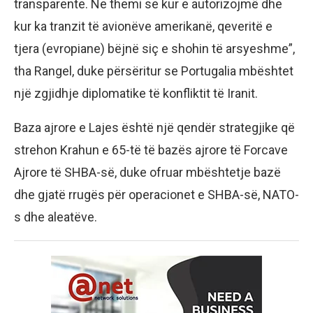
transparente. Ne themi se kur e autorizojmë dhe
kur ka tranzit të avionëve amerikanë, qeveritë e
tjera (evropiane) bëjnë siç e shohin të arsyeshme”,
tha Rangel, duke përsëritur se Portugalia mbështet
një zgjidhje diplomatike të konfliktit të Iranit.
Baza ajrore e Lajes është një qendër strategjike që
strehon Krahun e 65-të të bazës ajrore të Forcave
Ajrore të SHBA-së, duke ofruar mbështetje bazë
dhe gjatë rrugës për operacionet e SHBA-së, NATO-
s dhe aleatëve.