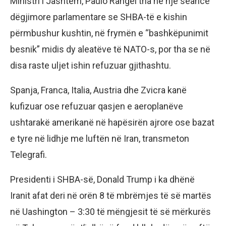
Ministri i Jashtëm, Paulo Rangel tha në një seancë
dëgjimore parlamentare se SHBA-të e kishin
përmbushur kushtin, në frymën e “bashkëpunimit
besnik” midis dy aleatëve të NATO-s, por tha se në
disa raste uljet ishin refuzuar gjithashtu.
Spanja, Franca, Italia, Austria dhe Zvicra kanë
kufizuar ose refuzuar qasjen e aeroplanëve
ushtarakë amerikanë në hapësirën ajrore ose bazat
e tyre në lidhje me luftën në Iran, transmeton
Telegrafi.
Presidenti i SHBA-së, Donald Trump i ka dhënë
Iranit afat deri në orën 8 të mbrëmjes të së martës
në Uashington – 3:30 të mëngjesit të së mërkurës