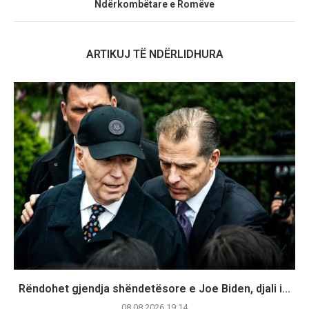
Ndërkombëtare e Romëve
ARTIKUJ TË NDËRLIDHURA
Rëndohet gjendja shëndetësore e Joe Biden, djali i...
08.08.2026 19:14