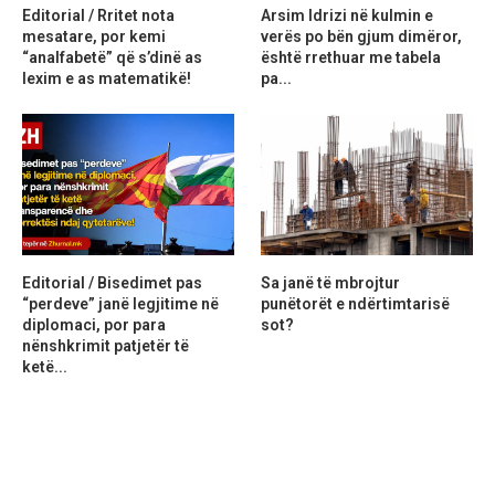
Editorial / Rritet nota
Arsim Idrizi në kulmin e
mesatare, por kemi
verës po bën gjum dimëror,
“analfabetë” që s’dinë as
është rrethuar me tabela
lexim e as matematikë!
pa...
Editorial / Bisedimet pas
Sa janë të mbrojtur
“perdeve” janë legjitime në
punëtorët e ndërtimtarisë
diplomaci, por para
sot?
nënshkrimit patjetër të
ketë...