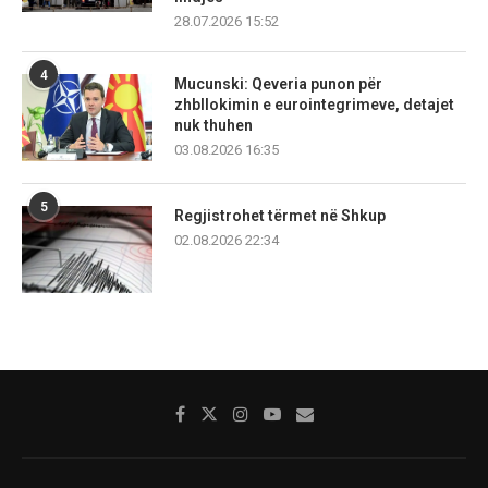
28.07.2026 15:52
4
Mucunski: Qeveria punon për
zhbllokimin e eurointegrimeve, detajet
nuk thuhen
03.08.2026 16:35
5
Regjistrohet tërmet në Shkup
02.08.2026 22:34