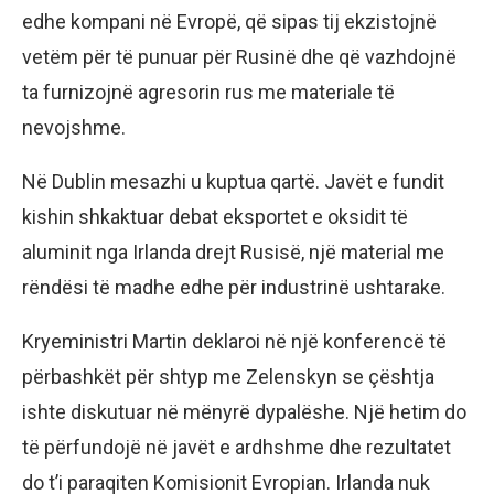
edhe kompani në Evropë, që sipas tij ekzistojnë
vetëm për të punuar për Rusinë dhe që vazhdojnë
ta furnizojnë agresorin rus me materiale të
nevojshme.
Në Dublin mesazhi u kuptua qartë. Javët e fundit
kishin shkaktuar debat eksportet e oksidit të
aluminit nga Irlanda drejt Rusisë, një material me
rëndësi të madhe edhe për industrinë ushtarake.
Kryeministri Martin deklaroi në një konferencë të
përbashkët për shtyp me Zelenskyn se çështja
ishte diskutuar në mënyrë dypalëshe. Një hetim do
të përfundojë në javët e ardhshme dhe rezultatet
do t’i paraqiten Komisionit Evropian. Irlanda nuk