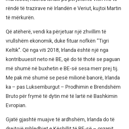
rëndë të trazirave në Irlandën e Veriut, kujtoi Martin
të mërkurën.
Që atëherë, vendi ka përjetuar një zhvillim të
vrullshëm ekonomik, duke fituar nofkën “Tigri
Keltik”. Që nga viti 2018, Irlanda është një nga
kontribuuesit neto në BE, që do të thotë se paguan
më shumë në buxhetin e BE-së sesa merr prej tij.
Me pak më shumë se pesë milionë banorë, Irlanda
ka – pas Luksemburgut – Prodhimin e Brendshëm
Bruto për frymë të dytin më të lartë në Bashkimin
Evropian.
Gjatë gjashtë muajve të ardhshëm, Irlanda do të
drejtojë mbledhjet e Këshillit të BE-së – organit