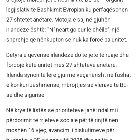
legjislativ të Bashkimit Evropian ku përfaqësohen
27 shtetet anëtare. Motoja e saj në gjuhën
irlandeze është: “Ní neart go cur le chéile”, një
shprehje që nënkupton se nuk ka forcë pa unitet.
Detyra e qeverisë irlandeze do të jetë të ruajë dhe
forcojë këtë unitet mes 27 shteteve anëtare.
Irlanda synon të lërë gjurmë veçanërisht në fushat
e konkurrueshmërisë, mbrojtjes së vlerave të BE-
së dhe sigurisë.
Në krye të listës së prioriteteve janë: ndalimi i
përdorimit të rrjeteve sociale për të rinjtë nën
moshën 16 vjeç, avancimi i diskutimeve për