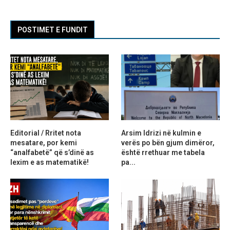
POSTIMET E FUNDIT
Editorial / Rritet nota
Arsim Idrizi në kulmin e
mesatare, por kemi
verës po bën gjum dimëror,
“analfabetë” që s’dinë as
është rrethuar me tabela
lexim e as matematikë!
pa...