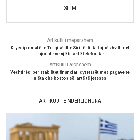
XH M
Artikulli i mëparshëm
Kryediplomatët e Turqisë dhe Sirisë diskutojnë zhvillimet
rajonale në një bisedë telefonike
Artikulli i ardhshëm
Vështirësi për stabilitet financiar, qytetarët mes pagave të
ulëta dhe kostos së lartë të jetesës
ARTIKUJ TË NDËRLIDHURA