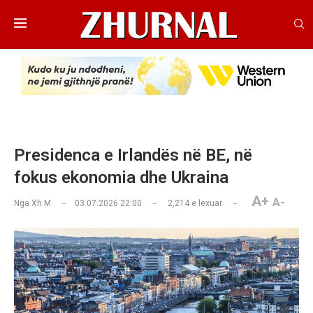
Presidenca e Irlandës në BE, në
fokus ekonomia dhe Ukraina
A+
A-
Nga
Xh M
03.07.2026 22:00
2,214
e lexuar