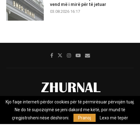
vend më i mirë për të jetuar
03.08.2026 16:17
Kjo faqe interneti përdor cookies për të përmirësuar përvojën tuaj.
Rreth nesh
Impresumi
Marketing
Kontakt
Ne do të supozojmë se jeni dakord me këtë, por mund të
Privacy Policy
çregjistroheni nëse dëshironi.
Pranoj
Lexo më tepër
Zhurnal.mk është Agjenci e Lajmeve e pavarur, e themeluar në vitin
2009, që e mbulon Maqedoninë, Kosovën, Shqipërinë edhe lajmet
nga bota.