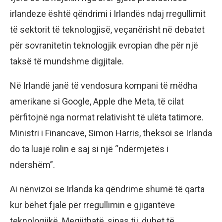
irlandeze është qëndrimi i Irlandës ndaj rregullimit
të sektorit të teknologjisë, veçanërisht në debatet
për sovranitetin teknologjik evropian dhe për një
taksë të mundshme digjitale.
Në Irlandë janë të vendosura kompani të mëdha
amerikane si Google, Apple dhe Meta, të cilat
përfitojnë nga normat relativisht të ulëta tatimore.
Ministri i Financave, Simon Harris, theksoi se Irlanda
do ta luajë rolin e saj si një “ndërmjetës i
ndershëm”.
Ai nënvizoi se Irlanda ka qëndrime shumë të qarta
kur bëhet fjalë për rregullimin e gjigantëve
teknologjikë. Megjithatë, sipas tij, duhet të