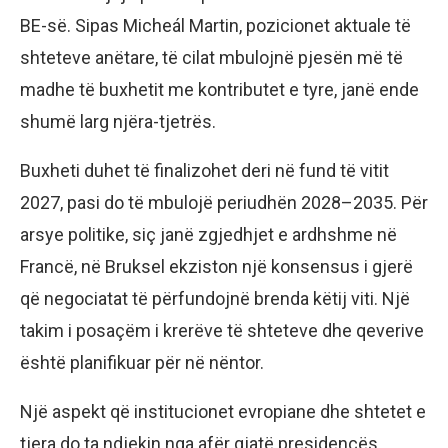
BE-së. Sipas Micheál Martin, pozicionet aktuale të
shteteve anëtare, të cilat mbulojnë pjesën më të
madhe të buxhetit me kontributet e tyre, janë ende
shumë larg njëra-tjetrës.
Buxheti duhet të finalizohet deri në fund të vitit
2027, pasi do të mbulojë periudhën 2028–2035. Për
arsye politike, siç janë zgjedhjet e ardhshme në
Francë, në Bruksel ekziston një konsensus i gjerë
që negociatat të përfundojnë brenda këtij viti. Një
takim i posaçëm i krerëve të shteteve dhe qeverive
është planifikuar për në nëntor.
Një aspekt që institucionet evropiane dhe shtetet e
tjera do ta ndjekin nga afër gjatë presidencës