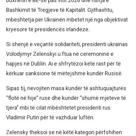
buxhetin e BE-së pas vitit 2028 dhe nxitja e
Bashkimit të Tregjeve të Kapitalit. Gjithashtu,
mbështetja për Ukrainën mbetet një nga objektivat
kryesore të presidencës irlandeze.
Si shenjë e veçantë solidariteti, presidenti ukrainas
Volodymyr Zelenskyi u ftua në ceremoninë e
hapjes në Dublin. Ai e shfrytëzoi këtë rast për të
kërkuar sanksione të mëtejshme kundër Rusisë.
Sipas tij, nevojiten masa kundër të ashtuquajturës
“flotë në hije” ruse dhe kundër “shumë mjeteve të
tjera” mbi të cilat mbështetet presidenti rus
Vladimir Putin për të vazhduar luftën.
Zelensky theksoi se në këtë kategori përfshihen