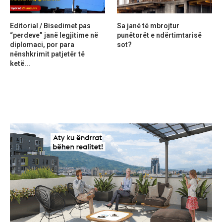
Editorial / Bisedimet pas
Sa janë të mbrojtur
“perdeve” janë legjitime në
punëtorët e ndërtimtarisë
diplomaci, por para
sot?
nënshkrimit patjetër të
ketë...