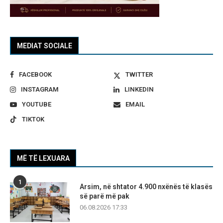
MEDIAT SOCIALE
FACEBOOK
TWITTER
INSTAGRAM
LINKEDIN
YOUTUBE
EMAIL
TIKTOK
MË TË LEXUARA
1
Arsim, në shtator 4.900 nxënës të klasës
së parë më pak
06.08.2026 17:33