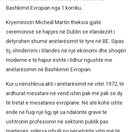
Bashkimit Evropian nga 1 korriku.
Kryeministri Micheál Martin theksoi gjatë
ceremonisë së hapjes në Dublin se irlandezët i
detyrohen shumë anëtarësimit të tyre në BE. Sipas
tij, shndërrimi i Irlandës në një ekonomi dhe shoqëri
moderne e të hapur është i lidhur ngushtë me
anëtarësimin në Bashkimin Evropian.
Kur u nënshkrua akti i anëtarësimit në vitin 1972, të
ardhurat mesatare në vend ishin pak më pak se dy
të tretat e mesatares evropiane. Në atë kohë ishte
ende në fuqi një ligj që ua ndalonte grave të
ushtronin profesionin në sektorin publik pas
martesës, ndërsa ishulli po përjetonte vitin më të