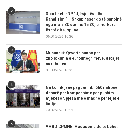
2
Sportelet e NP “Ujësjellësi dhe
Kanalizimi” – Shkup nesër do të punojnë
nga ora 7:30 deri në 15:30, e mërkura
është ditë jopune
05.01.2026 10:36
3
Mucunski: Qeveria punon për
zhbllokimin e eurointegrimeve, detajet
nuk thuhen
03.08.2026 16:35
4
Në korrik janë paguar mbi 560 milionë
denarë për kompensime për pushim
mjekësor, pjesa më e madhe për lejet e
lindjes
28.07.2026 15:52
5
VMRO‑DPMNE: Maqedonia do të bëhet