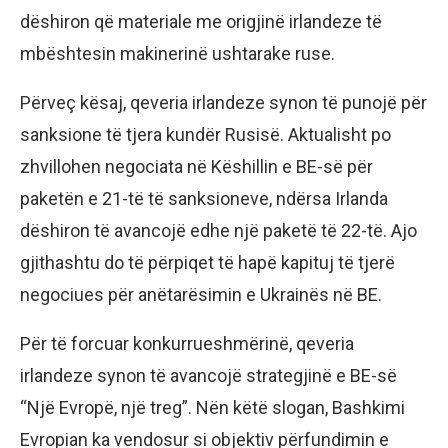
dëshiron që materiale me origjinë irlandeze të
mbështesin makinerinë ushtarake ruse.
Përveç kësaj, qeveria irlandeze synon të punojë për
sanksione të tjera kundër Rusisë. Aktualisht po
zhvillohen negociata në Këshillin e BE-së për
paketën e 21-të të sanksioneve, ndërsa Irlanda
dëshiron të avancojë edhe një paketë të 22-të. Ajo
gjithashtu do të përpiqet të hapë kapituj të tjerë
negociues për anëtarësimin e Ukrainës në BE.
Për të forcuar konkurrueshmërinë, qeveria
irlandeze synon të avancojë strategjinë e BE-së
“Një Evropë, një treg”. Nën këtë slogan, Bashkimi
Evropian ka vendosur si objektiv përfundimin e