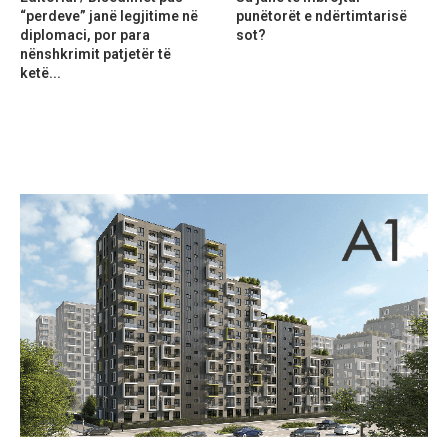
“perdeve” janë legjitime në
punëtorët e ndërtimtarisë
diplomaci, por para
sot?
nënshkrimit patjetër të
ketë...