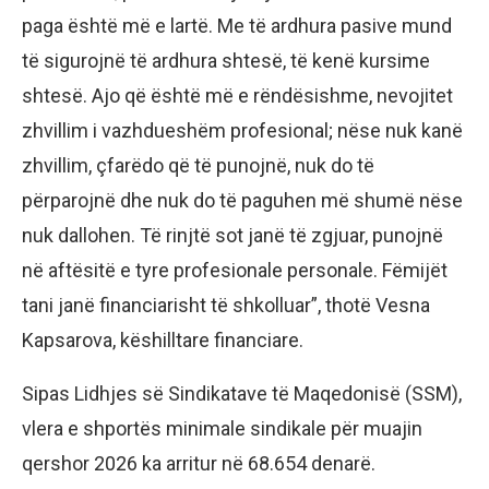
paga është më e lartë. Me të ardhura pasive mund
të sigurojnë të ardhura shtesë, të kenë kursime
shtesë. Ajo që është më e rëndësishme, nevojitet
zhvillim i vazhdueshëm profesional; nëse nuk kanë
zhvillim, çfarëdo që të punojnë, nuk do të
përparojnë dhe nuk do të paguhen më shumë nëse
nuk dallohen. Të rinjtë sot janë të zgjuar, punojnë
në aftësitë e tyre profesionale personale. Fëmijët
tani janë financiarisht të shkolluar”, thotë Vesna
Kapsarova, këshilltare financiare.
Sipas Lidhjes së Sindikatave të Maqedonisë (SSM),
vlera e shportës minimale sindikale për muajin
qershor 2026 ka arritur në 68.654 denarë.