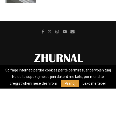
Kjo faqe interneti përdor cookies për të përmirësuar përvojën tuaj.
Rreth nesh
Impresumi
Marketing
Kontakt
Ne do të supozojmë se jeni dakord me këtë, por mund të
Privacy Policy
çregjistroheni nëse dëshironi.
Pranoj
Lexo më tepër
Zhurnal.mk është Agjenci e Lajmeve e pavarur, e themeluar në vitin
2009, që e mbulon Maqedoninë, Kosovën, Shqipërinë edhe lajmet
nga bota.
@2026 - All Right Reserved. Designed and Developed by
Anet.Com.Mk