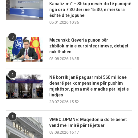
Kanalizimi” – Shkup nesër do të punojnë
nga ora 7:30 deri në 15:30, e mërkura
është ditë jopune
05.01.2026 10:36
3
Mucunski: Qeveria punon për
zhbllokimin e eurointegrimeve, detajet
nuk thuhen
03.08.2026 16:35
4
Në korrik janë paguar mbi 560 milionë
denarë për kompensime për pushim
mjekësor, pjesa më e madhe për lejet e
lindjes
28.07.2026 15:52
5
VMRO‑DPMNE: Maqedonia do të bëhet
vend më i mirë për të jetuar
03.08.2026 16:17