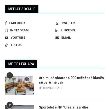
MEDIAT SOCIALE
FACEBOOK
TWITTER
INSTAGRAM
LINKEDIN
YOUTUBE
EMAIL
TIKTOK
MË TË LEXUARA
1
Arsim, në shtator 4.900 nxënës të klasës
së parë më pak
06.08.2026 17:33
2
Sportelet e NP “Ujësjellësi dhe