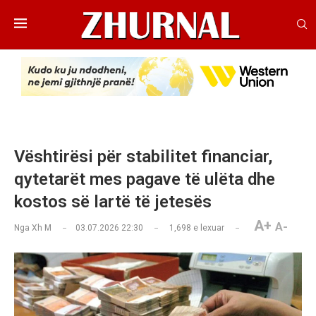
Vështirësi për stabilitet financiar,
qytetarët mes pagave të ulëta dhe
kostos së lartë të jetesës
A+
A-
Nga
Xh M
03.07.2026 22:30
1,698
e lexuar