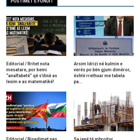
POSTIMET E FUNDIT
Editorial / Rritet nota
Arsim Idrizi në kulmin e
mesatare, por kemi
verës po bën gjum dimëror,
“analfabetë” që s’dinë as
është rrethuar me tabela
lexim e as matematikë!
pa...
Editorial / Bisedimet pas
Sa janë të mbrojtur