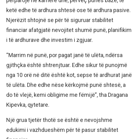
përparojë në karrierë dhe, përveç punës bazë, të
ketë edhe të ardhura shtesë ose të ardhura pasive.
Njerëzit shtojnë se për të siguruar stabilitet
financiar afatgjatë nevojitet shumë punë, planifikim
i të ardhurave dhe investim i zgjuar.
“Marrim në punë, por pagat janë të ulëta, ndërsa
gjithçka është shtrenjtuar. Edhe sikur të punojmë
nga 10 orë në ditë është kot, sepse të ardhurat janë
të ulëta. Dhe edhe nëse kërkojmë punë shtesë, a
do të vlejë, kemi obligime me fëmijë”, tha Dragana
Kipevka, qytetare.
Një grua tjetër thotë se është e nevojshme
edukimi i vazhdueshëm për të pasur stabilitet