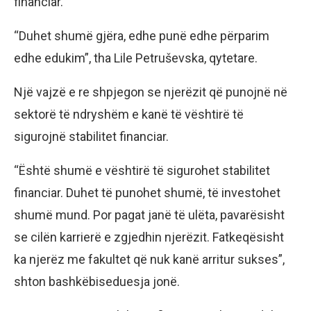
financiar.
“Duhet shumë gjëra, edhe punë edhe përparim
edhe edukim”, tha Lile Petruševska, qytetare.
Një vajzë e re shpjegon se njerëzit që punojnë në
sektorë të ndryshëm e kanë të vështirë të
sigurojnë stabilitet financiar.
“Është shumë e vështirë të sigurohet stabilitet
financiar. Duhet të punohet shumë, të investohet
shumë mund. Por pagat janë të ulëta, pavarësisht
se cilën karrierë e zgjedhin njerëzit. Fatkeqësisht
ka njerëz me fakultet që nuk kanë arritur sukses”,
shton bashkëbiseduesja jonë.