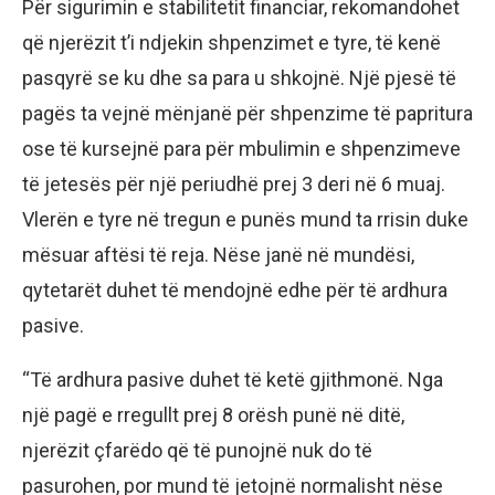
Për sigurimin e stabilitetit financiar, rekomandohet
që njerëzit t’i ndjekin shpenzimet e tyre, të kenë
pasqyrë se ku dhe sa para u shkojnë. Një pjesë të
pagës ta vejnë mënjanë për shpenzime të papritura
ose të kursejnë para për mbulimin e shpenzimeve
të jetesës për një periudhë prej 3 deri në 6 muaj.
Vlerën e tyre në tregun e punës mund ta rrisin duke
mësuar aftësi të reja. Nëse janë në mundësi,
qytetarët duhet të mendojnë edhe për të ardhura
pasive.
“Të ardhura pasive duhet të ketë gjithmonë. Nga
një pagë e rregullt prej 8 orësh punë në ditë,
njerëzit çfarëdo që të punojnë nuk do të
pasurohen, por mund të jetojnë normalisht nëse