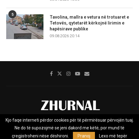
5
Tavolina, mallra e vetura në trotuaret e
Tetovës, qytetarët kërkojnë lirimin e
hapësirave publike
09.08.2026 20:14
Kjo faqe interneti përdor cookies për të përmirësuar përvojën tuaj.
Rreth nesh
Impresumi
Marketing
Kontakt
Ne do të supozojmë se jeni dakord me këtë, por mund të
Privacy Policy
çregjistroheni nëse dëshironi.
Pranoj
Lexo më tepër