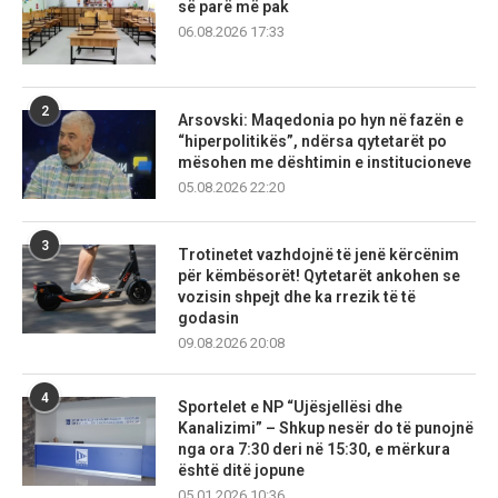
së parë më pak
06.08.2026 17:33
2
Arsovski: Maqedonia po hyn në fazën e
“hiperpolitikës”, ndërsa qytetarët po
mësohen me dështimin e institucioneve
05.08.2026 22:20
3
Trotinetet vazhdojnë të jenë kërcënim
për këmbësorët! Qytetarët ankohen se
vozisin shpejt dhe ka rrezik të të
godasin
09.08.2026 20:08
4
Sportelet e NP “Ujësjellësi dhe
Kanalizimi” – Shkup nesër do të punojnë
nga ora 7:30 deri në 15:30, e mërkura
është ditë jopune
05.01.2026 10:36