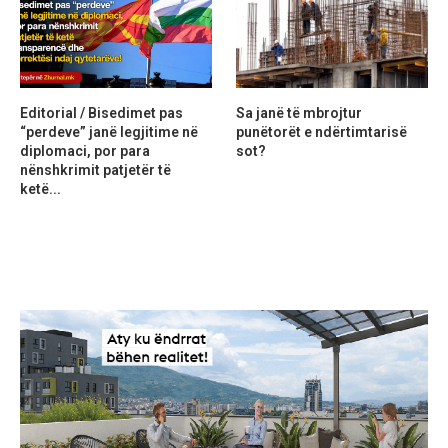
Editorial / Bisedimet pas
Sa janë të mbrojtur
“perdeve” janë legjitime në
punëtorët e ndërtimtarisë
diplomaci, por para
sot?
nënshkrimit patjetër të
ketë...