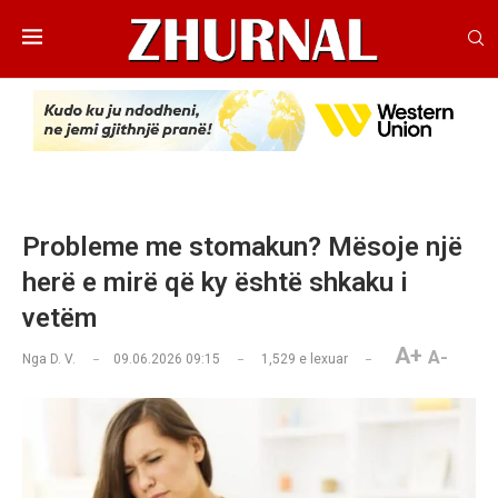
Probleme me stomakun? Mësoje një
herë e mirë që ky është shkaku i
vetëm
A+
A-
Nga
D. V.
09.06.2026 09:15
1,529
e lexuar