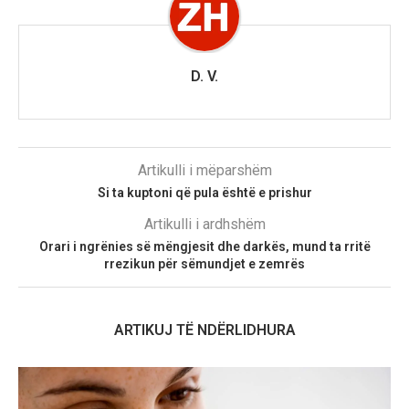
D. V.
Artikulli i mëparshëm
Si ta kuptoni që pula është e prishur
Artikulli i ardhshëm
Orari i ngrënies së mëngjesit dhe darkës, mund ta rritë
rrezikun për sëmundjet e zemrës
ARTIKUJ TË NDËRLIDHURA