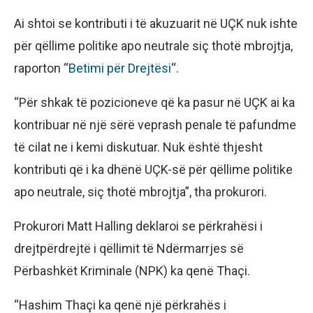
Ai shtoi se kontributi i të akuzuarit në UÇK nuk ishte
për qëllime politike apo neutrale siç thotë mbrojtja,
raporton “
Betimi për Drejtësi
“.
“Për shkak të pozicioneve që ka pasur në UÇK ai ka
kontribuar në një sërë veprash penale të pafundme
të cilat ne i kemi diskutuar. Nuk është thjesht
kontributi që i ka dhënë UÇK-së për qëllime politike
apo neutrale, siç thotë mbrojtja”, tha prokurori.
Prokurori Matt Halling deklaroi se përkrahësi i
drejtpërdrejtë i qëllimit të Ndërmarrjes së
Përbashkët Kriminale (NPK) ka qenë Thaçi.
“Hashim Thaçi ka qenë një përkrahës i