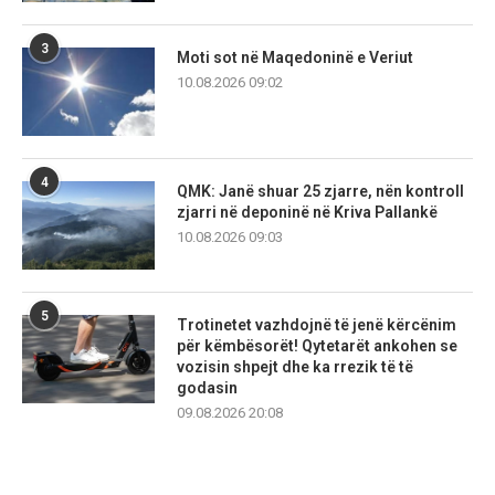
3
Moti sot në Maqedoninë e Veriut
10.08.2026 09:02
4
QMK: Janë shuar 25 zjarre, nën kontroll
zjarri në deponinë në Kriva Pallankë
10.08.2026 09:03
5
Trotinetet vazhdojnë të jenë kërcënim
për këmbësorët! Qytetarët ankohen se
vozisin shpejt dhe ka rrezik të të
godasin
09.08.2026 20:08