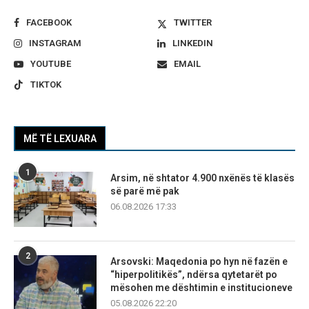
FACEBOOK
TWITTER
INSTAGRAM
LINKEDIN
YOUTUBE
EMAIL
TIKTOK
MË TË LEXUARA
1
Arsim, në shtator 4.900 nxënës të klasës
së parë më pak
06.08.2026 17:33
2
Arsovski: Maqedonia po hyn në fazën e
“hiperpolitikës”, ndërsa qytetarët po
mësohen me dështimin e institucioneve
05.08.2026 22:20