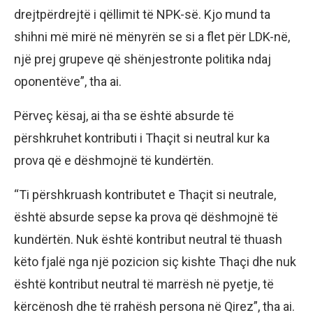
drejtpërdrejtë i qëllimit të NPK-së. Kjo mund ta
shihni më mirë në mënyrën se si a flet për LDK-në,
një prej grupeve që shënjestronte politika ndaj
oponentëve”, tha ai.
Përveç kësaj, ai tha se është absurde të
përshkruhet kontributi i Thaçit si neutral kur ka
prova që e dëshmojnë të kundërtën.
“Ti përshkruash kontributet e Thaçit si neutrale,
është absurde sepse ka prova që dëshmojnë të
kundërtën. Nuk është kontribut neutral të thuash
këto fjalë nga një pozicion siç kishte Thaçi dhe nuk
është kontribut neutral të marrësh në pyetje, të
kërcënosh dhe të rrahësh persona në Qirez”, tha ai.