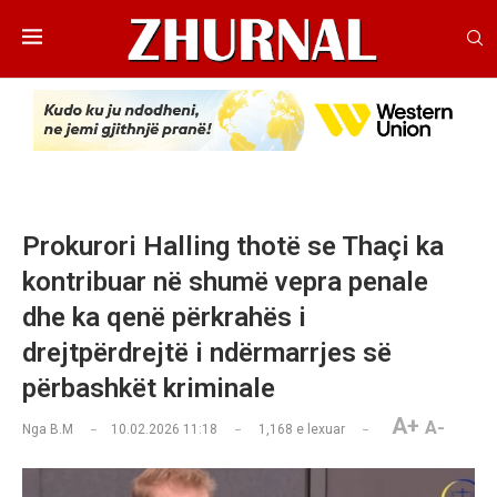
Prokurori Halling thotë se Thaçi ka
kontribuar në shumë vepra penale
dhe ka qenë përkrahës i
drejtpërdrejtë i ndërmarrjes së
përbashkët kriminale
A+
A-
Nga
B.M
10.02.2026 11:18
1,168
e lexuar