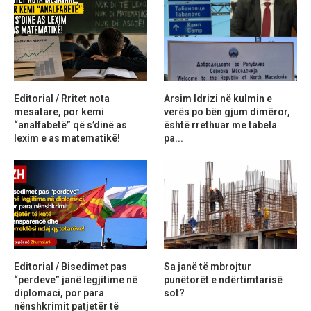
Editorial / Rritet nota
Arsim Idrizi në kulmin e
mesatare, por kemi
verës po bën gjum dimëror,
“analfabetë” që s’dinë as
është rrethuar me tabela
lexim e as matematikë!
pa...
Editorial / Bisedimet pas
Sa janë të mbrojtur
“perdeve” janë legjitime në
punëtorët e ndërtimtarisë
diplomaci, por para
sot?
nënshkrimit patjetër të