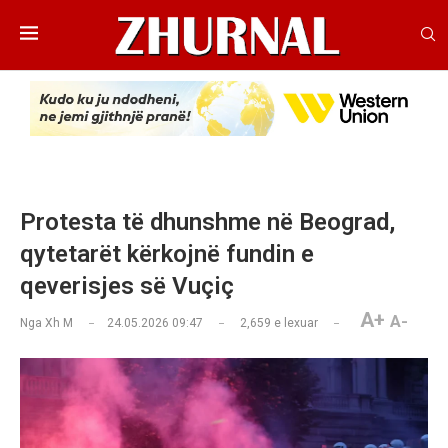
Protesta të dhunshme në Beograd,
qytetarët kërkojnë fundin e
qeverisjes së Vuçiç
A+
A-
Nga
Xh M
24.05.2026 09:47
2,659
e lexuar