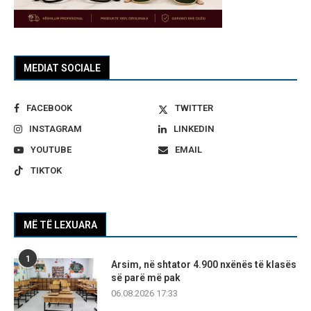
MEDIAT SOCIALE
FACEBOOK
TWITTER
INSTAGRAM
LINKEDIN
YOUTUBE
EMAIL
TIKTOK
MË TË LEXUARA
1
Arsim, në shtator 4.900 nxënës të klasës
së parë më pak
06.08.2026 17:33