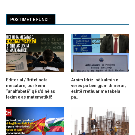
POSTIMET E FUNDIT
Editorial / Rritet nota
Arsim Idrizi në kulmin e
mesatare, por kemi
verës po bën gjum dimëror,
“analfabetë” që s’dinë as
është rrethuar me tabela
lexim e as matematikë!
pa...