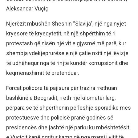
Aleksandar Vuçiç.
Njerëzit mbushën Sheshin “Slavija”, një nga nyjet
kryesore të kryeqytetit, në një shpërthim të ri
protestash që nisën një vit e gjysmë më parë, kur
shembja vdekjeprurëse e një çatie nxiti një lëvizje
të udhëhequr nga të rinjtë kundër korrupsionit dhe
keqmenaxhimit të pretenduar.
Forcat policore të pajisura për trazira rrethuan
bashkinë e Beogradit, rreth një kilometër larg,
përpara se të shpërthenin përleshje sporadike mes
protestuesve dhe policisë pranë godinës së
presidencës dhe jashtë një parku ku mbështetësit
e Vuçiçit kanë ngritur kamp që nga marsi i vitit të