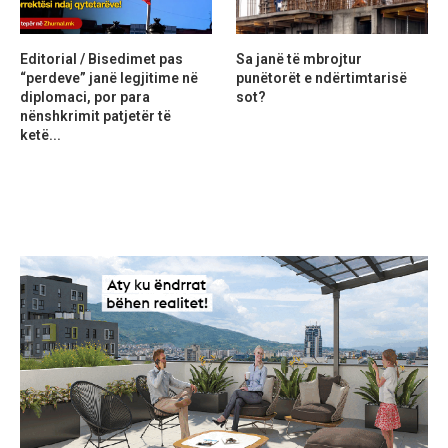
Editorial / Bisedimet pas
Sa janë të mbrojtur
“perdeve” janë legjitime në
punëtorët e ndërtimtarisë
diplomaci, por para
sot?
nënshkrimit patjetër të
ketë...