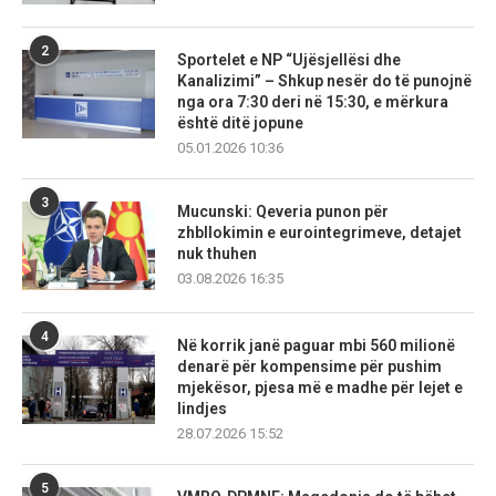
2
Sportelet e NP “Ujësjellësi dhe
Kanalizimi” – Shkup nesër do të punojnë
nga ora 7:30 deri në 15:30, e mërkura
është ditë jopune
05.01.2026 10:36
3
Mucunski: Qeveria punon për
zhbllokimin e eurointegrimeve, detajet
nuk thuhen
03.08.2026 16:35
4
Në korrik janë paguar mbi 560 milionë
denarë për kompensime për pushim
mjekësor, pjesa më e madhe për lejet e
lindjes
28.07.2026 15:52
5