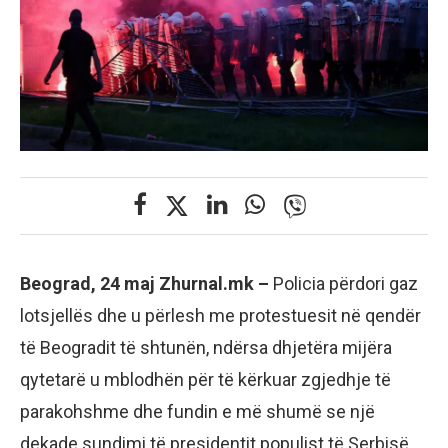
Beograd, 24 maj Zhurnal.mk –
Policia përdori gaz
lotsjellës dhe u përlesh me protestuesit në qendër
të Beogradit të shtunën, ndërsa dhjetëra mijëra
qytetarë u mblodhën për të kërkuar zgjedhje të
parakohshme dhe fundin e më shumë se një
dekade sundimi të presidentit populist të Serbisë,