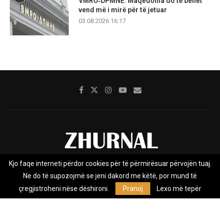
VMRO‑DPMNE: Maqedonia do të bëhet
vend më i mirë për të jetuar
03.08.2026 16:17
Kjo faqe interneti përdor cookies për të përmirësuar përvojën tuaj.
Rreth nesh
Impresumi
Marketing
Kontakt
Ne do të supozojmë se jeni dakord me këtë, por mund të
Privacy Policy
çregjistroheni nëse dëshironi.
Pranoj
Lexo më tepër
Zhurnal.mk është Agjenci e Lajmeve e pavarur, e themeluar në vitin
2009, që e mbulon Maqedoninë, Kosovën, Shqipërinë edhe lajmet
nga bota.