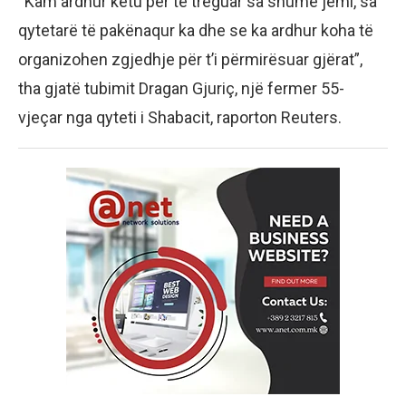
“Kam ardhur këtu për të treguar sa shumë jemi, sa
qytetarë të pakënaqur ka dhe se ka ardhur koha të
organizohen zgjedhje për t’i përmirësuar gjërat”,
tha gjatë tubimit Dragan Gjuriç, një fermer 55-
vjeçar nga qyteti i Shabacit, raporton Reuters.