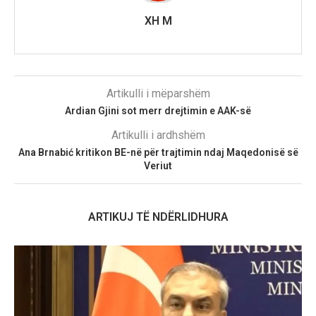
XH M
Artikulli i mëparshëm
Ardian Gjini sot merr drejtimin e AAK-së
Artikulli i ardhshëm
Ana Brnabić kritikon BE-në për trajtimin ndaj Maqedonisë së
Veriut
ARTIKUJ TË NDËRLIDHURA