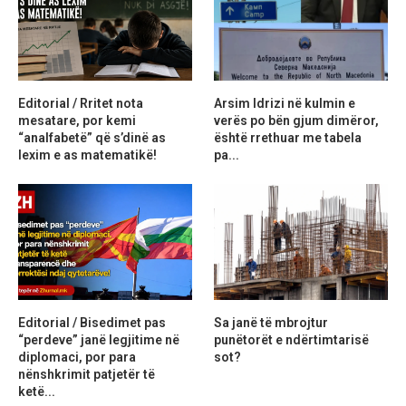
Editorial / Rritet nota
Arsim Idrizi në kulmin e
mesatare, por kemi
verës po bën gjum dimëror,
“analfabetë” që s’dinë as
është rrethuar me tabela
lexim e as matematikë!
pa...
Editorial / Bisedimet pas
Sa janë të mbrojtur
“perdeve” janë legjitime në
punëtorët e ndërtimtarisë
diplomaci, por para
sot?
nënshkrimit patjetër të
ketë...