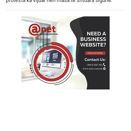
protesta ka vijuar nën masa të shtuara sigurie.