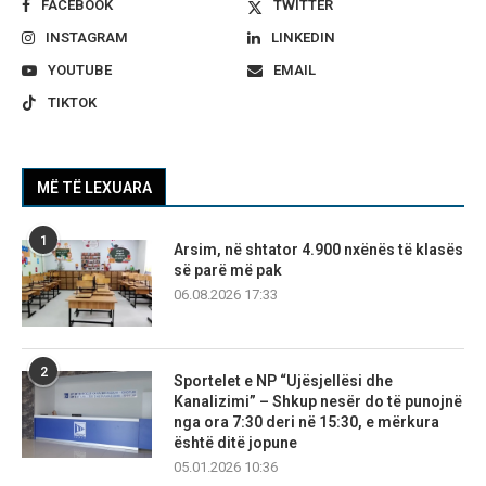
FACEBOOK
TWITTER
INSTAGRAM
LINKEDIN
YOUTUBE
EMAIL
TIKTOK
MË TË LEXUARA
1
Arsim, në shtator 4.900 nxënës të klasës
së parë më pak
06.08.2026 17:33
2
Sportelet e NP “Ujësjellësi dhe
Kanalizimi” – Shkup nesër do të punojnë
nga ora 7:30 deri në 15:30, e mërkura
është ditë jopune
05.01.2026 10:36