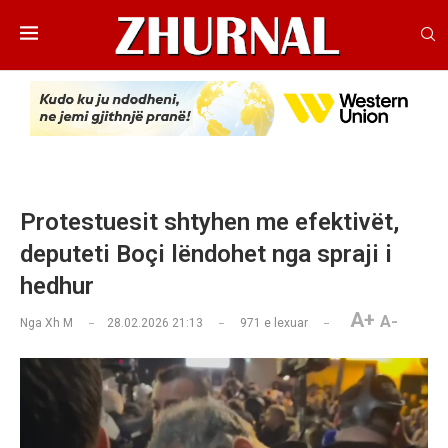
Protestuesit shtyhen me efektivët,
deputeti Boçi lëndohet nga spraji i
hedhur
A+
A-
Nga
Xh M
28.02.2026 21:13
971
e lexuar