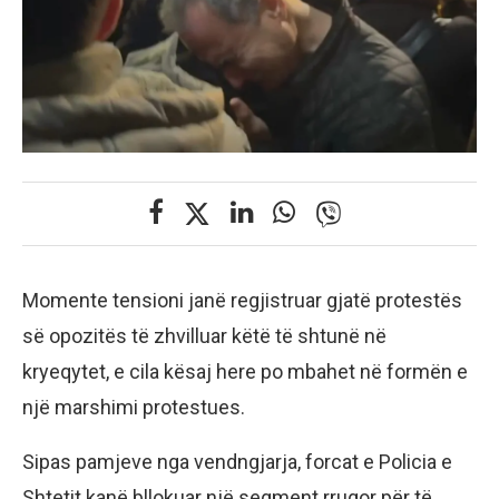
Momente tensioni janë regjistruar gjatë protestës
së opozitës të zhvilluar këtë të shtunë në
kryeqytet, e cila kësaj here po mbahet në formën e
një marshimi protestues.
Sipas pamjeve nga vendngjarja, forcat e Policia e
Shtetit kanë bllokuar një segment rrugor për të