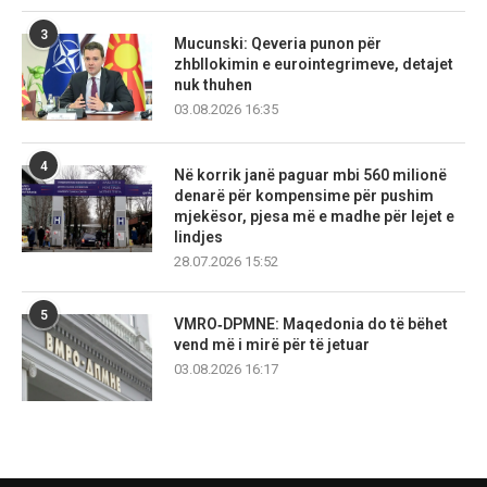
3
Mucunski: Qeveria punon për
zhbllokimin e eurointegrimeve, detajet
nuk thuhen
03.08.2026 16:35
4
Në korrik janë paguar mbi 560 milionë
denarë për kompensime për pushim
mjekësor, pjesa më e madhe për lejet e
lindjes
28.07.2026 15:52
5
VMRO‑DPMNE: Maqedonia do të bëhet
vend më i mirë për të jetuar
03.08.2026 16:17