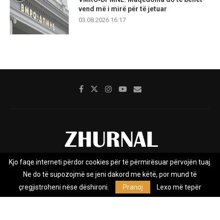
vend më i mirë për të jetuar
03.08.2026 16:17
Kjo faqe interneti përdor cookies për të përmirësuar përvojën tuaj.
Rreth nesh
Impresumi
Marketing
Kontakt
Ne do të supozojmë se jeni dakord me këtë, por mund të
Privacy Policy
çregjistroheni nëse dëshironi.
Pranoj
Lexo më tepër
Zhurnal.mk është Agjenci e Lajmeve e pavarur, e themeluar në vitin
2009, që e mbulon Maqedoninë, Kosovën, Shqipërinë edhe lajmet
nga bota.