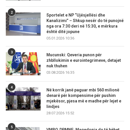
2
Sportelet e NP “Ujësjellësi dhe
Kanalizimi” – Shkup nesër do të punojnë
nga ora 7:30 deri në 15:30, e mërkura
është ditë jopune
05.01.2026 10:36
3
Mucunski: Qeveria punon për
zhbllokimin e eurointegrimeve, detajet
nuk thuhen
03.08.2026 16:35
4
Në korrik janë paguar mbi 560 milionë
denarë për kompensime për pushim
mjekësor, pjesa më e madhe për lejet e
lindjes
28.07.2026 15:52
5
VMRO‑DPMNE: Maqedonia do të bëhet