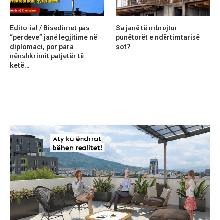
Editorial / Bisedimet pas
Sa janë të mbrojtur
“perdeve” janë legjitime në
punëtorët e ndërtimtarisë
diplomaci, por para
sot?
nënshkrimit patjetër të
ketë...