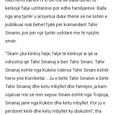
kërkojë falje ushtarëve por edhe familjarëve. Balla
nga ana tjetër u arsyetua duke thënë se në listën e
publikuar nuk bëhet fjalë për komandant Tahir
Sinanin, por për një tjetër ushtarë me të njëjtin
emër.
“Skam çka kërkoj falje, falje të kërkojë ai që ia
ndryshoi që Tahir Sinanaj e bëri Tahir Sinani. Tahir
Sinanaj është nga Kukësi ndërsa Tahir Sinani është
heroi ynë Kombëtar… Ju e bëtë Tahir Sinanin e bëtë
Tahir Sinanaj dhe këtu mbyllet dhe familjes ja kam
sqaruar më së miri sepse Sinani është nga Tropoja,
Sinanaj janë nga Kukësi dhe këtu mbyllet. Por ju e
përdorët këtë dhe këtu mbyllet ky diskutim”, tha