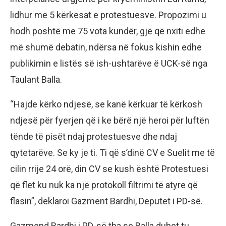
lidhur me 5 kërkesat e protestuesve. Propozimi u
hodh poshtë me 75 vota kundër, gjë që nxiti edhe
më shumë debatin, ndërsa në fokus kishin edhe
publikimin e listës së ish-ushtarëve ë UCK-së nga
Taulant Balla.
“Hajde kërko ndjesë, se kanë kërkuar të kërkosh
ndjesë për fyerjen që i ke bërë një heroi për luftën
tënde të pisët ndaj protestuesve dhe ndaj
qytetarëve. Se ky je ti. Ti që s’dinë CV e Suelit me të
cilin rrije 24 orë, din CV se kush është Protestuesi
që flet ku nuk ka një protokoll filtrimi të atyre që
flasin”, deklaroi Gazment Bardhi, Deputet i PD-së.
Gazmend Bardhi i PD-së tha se Balla duhet tu