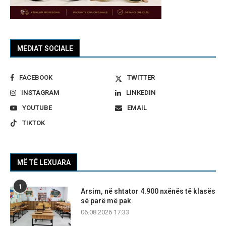
MEDIAT SOCIALE
FACEBOOK
TWITTER
INSTAGRAM
LINKEDIN
YOUTUBE
EMAIL
TIKTOK
MË TË LEXUARA
1
Arsim, në shtator 4.900 nxënës të klasës
së parë më pak
06.08.2026 17:33