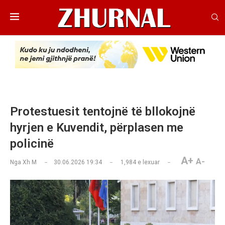
Protestuesit tentojnë të bllokojnë
hyrjen e Kuvendit, përplasen me
policinë
A+
A-
Nga
Xh M
30.06.2026 19:34
1,984
e lexuar