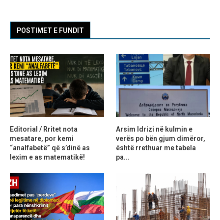
POSTIMET E FUNDIT
Editorial / Rritet nota
Arsim Idrizi në kulmin e
mesatare, por kemi
verës po bën gjum dimëror,
“analfabetë” që s’dinë as
është rrethuar me tabela
lexim e as matematikë!
pa...