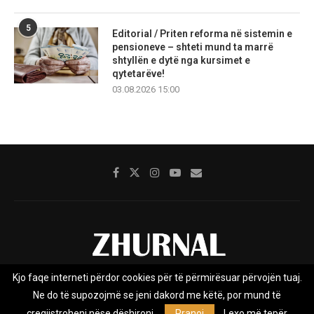
5
Editorial / Priten reforma në sistemin e
pensioneve – shteti mund ta marrë
shtyllën e dytë nga kursimet e
qytetarëve!
03.08.2026 15:00
Kjo faqe interneti përdor cookies për të përmirësuar përvojën tuaj.
Rreth nesh
Impresumi
Marketing
Kontakt
Ne do të supozojmë se jeni dakord me këtë, por mund të
Privacy Policy
çregjistroheni nëse dëshironi.
Pranoj
Lexo më tepër