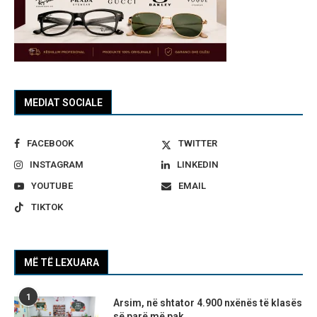
MEDIAT SOCIALE
FACEBOOK
TWITTER
INSTAGRAM
LINKEDIN
YOUTUBE
EMAIL
TIKTOK
MË TË LEXUARA
1
Arsim, në shtator 4.900 nxënës të klasës
së parë më pak