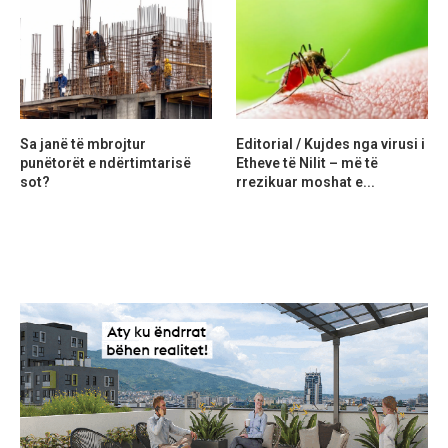
Sa janë të mbrojtur
Editorial / Kujdes nga virusi i
punëtorët e ndërtimtarisë
Etheve të Nilit – më të
sot?
rrezikuar moshat e...