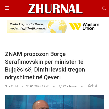
ZNAM propozon Borçe
Serafimovskin për ministër të
Bujqësisë, Dimitrievski tregon
ndryshimet në Qeveri
A+
A-
Nga
Xh M
30.06.2026 19:43
2,092
e lexuar