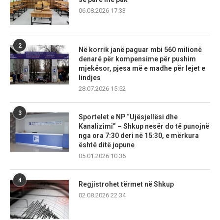
06.08.2026 17:33
2
Në korrik janë paguar mbi 560 milionë
denarë për kompensime për pushim
mjekësor, pjesa më e madhe për lejet e
lindjes
28.07.2026 15:52
3
Sportelet e NP “Ujësjellësi dhe
Kanalizimi” – Shkup nesër do të punojnë
nga ora 7:30 deri në 15:30, e mërkura
është ditë jopune
05.01.2026 10:36
4
Regjistrohet tërmet në Shkup
02.08.2026 22:34