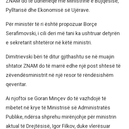
ZNAM do të udhëheqë me Ministrinë e Bujqësisë,
Pylltarisë dhe Ekonomisë së Ujërave.
Për ministër të ri është propozuar Borçe
Serafimovski, i cili deri më tani ka ushtruar detyrën
e sekretarit shtetëror në këtë ministri.
Dimitrievski bëri të ditur gjithashtu se në muajin
shtator ZNAM do të marrë edhe një post shtesë të
zëvendësministrit në një resor të rëndësishëm
qeveritar.
Ai njoftoi se Goran Minçev do të vazhdojë të
mbetet në krye të Ministrisë së Administratës
Publike, ndërsa shprehu mirënjohje për ministrin
aktual të Drejtësisë, Igor Filkov, duke vlerësuar