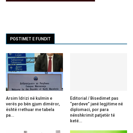
POSTIMET E FUNDIT
Arsim Idrizi në kulmin e
Editorial / Bisedimet pas
verës po bën gjum dimëror,
“perdeve” janë legjitime në
është rrethuar me tabela
diplomaci, por para
pa...
nënshkrimit patjetër të
ketë...