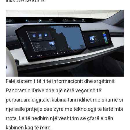
luksoze se kurrë.
Falë sistemit të ri të informacionit dhe argëtimit
Panoramic iDrive dhe një sërë veçorish të
përparuara digjitale, kabina tani ndihet më shumë si
një sallë pritjeje ose zyrë me teknologji të lartë mbi
rrota. Le të hedhim një vështrim se çfarë e bën
kabinën kaq të mirë.