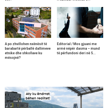
A po zhvillohen nxënësit të
Editorial / Mos gjuani me
barabartë përballë dallimeve
armë nëpër dasma – mund
etnike dhe shkollave ku
të përfundoni deri në 5...
mësojnë?