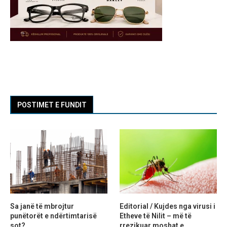
POSTIMET E FUNDIT
Sa janë të mbrojtur
Editorial / Kujdes nga virusi i
punëtorët e ndërtimtarisë
Etheve të Nilit – më të
sot?
rrezikuar moshat e...