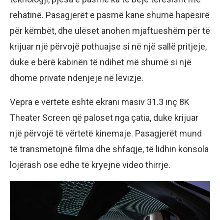
rehatinë. Pasagjerët e pasmë kanë shumë hapësirë
për këmbët, dhe ulëset anohen mjaftueshëm për të
krijuar një përvojë pothuajse si në një sallë pritjeje,
duke e bërë kabinën të ndihet më shumë si një
dhomë private ndenjeje në lëvizje.
Vepra e vërtetë është ekrani masiv 31.3 inç 8K
Theater Screen që paloset nga çatia, duke krijuar
një përvojë të vërtetë kinemaje. Pasagjerët mund
të transmetojnë filma dhe shfaqje, të lidhin konsola
lojërash ose edhe të kryejnë video thirrje.