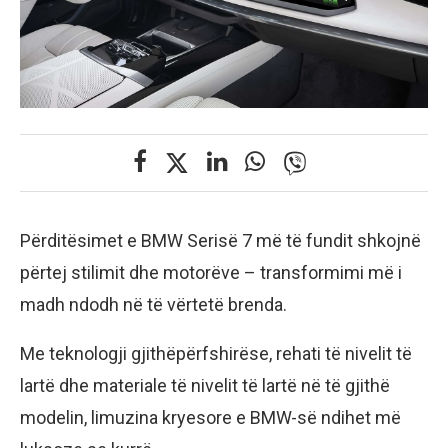
Përditësimet e BMW Serisë 7 më të fundit shkojnë
përtej stilimit dhe motorëve – transformimi më i
madh ndodh në të vërtetë brenda.
Me teknologji gjithëpërfshirëse, rehati të nivelit të
lartë dhe materiale të nivelit të lartë në të gjithë
modelin, limuzina kryesore e BMW-së ndihet më