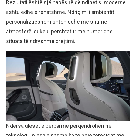
Rezultati është një hapësirë që ndihet si moderne
ashtu edhe e rehatshme. Ndriçimi i ambientit i
personalizueshëm shton edhe më shumë
atmosferë, duke u përshtatur me humor dhe
situata të ndryshme drejtimi.
Ndërsa ulëset e përparme përqendrohen në
teknologji, pjesa e pasme ka të bëjë tërësisht me