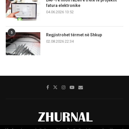
DAP-i e fillon fazën e tretë të projektit
fatura elektronike
04.06.2026 13:52
5
Regjistrohet tërmet në Shkup
02.08.2026 22:34