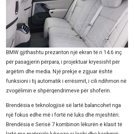
BMW gjithashtu prezanton një ekran të ri 14.6 inç
për pasagjerin përpara, i projektuar kryesisht për
argëtim dhe media. Një prekje e zgjuar është
funksioni i tij automatik i errësimit, i cili ndihmon në
zvogëlimin e shpërqendrimeve për shoferin.
Brendësia e teknologjisë së lartë balancohet nga
një fokus edhe më i fortë në luks dhe mjeshtëri.
Brendësia e Serisë 7 kombinon lëkurën e klasit të
lartë me materiale luksoze si leshi dhe kashmiri,