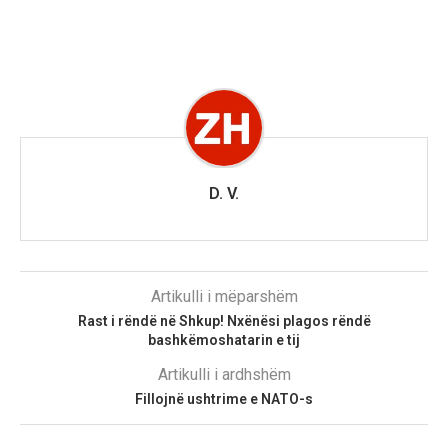
D. V.
Artikulli i mëparshëm
Rast i rëndë në Shkup! Nxënësi plagos rëndë
bashkëmoshatarin e tij
Artikulli i ardhshëm
Fillojnë ushtrime e NATO-s