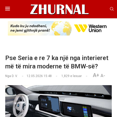
Pse Seria e re 7 ka një nga interieret
më të mira moderne të BMW-së?
A+
A-
Nga
D. V.
12.05.2026 15:48
1,829
e lexuar