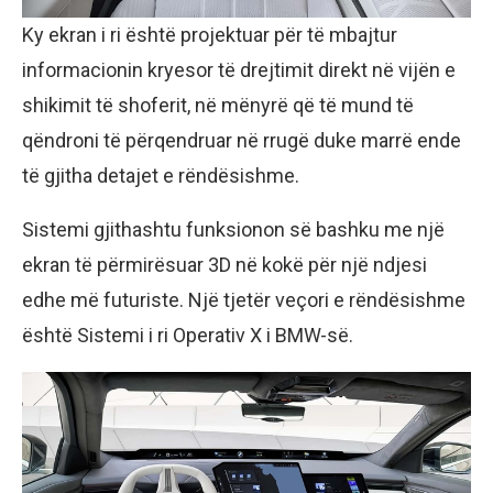
Ky ekran i ri është projektuar për të mbajtur
informacionin kryesor të drejtimit direkt në vijën e
shikimit të shoferit, në mënyrë që të mund të
qëndroni të përqendruar në rrugë duke marrë ende
të gjitha detajet e rëndësishme.
Sistemi gjithashtu funksionon së bashku me një
ekran të përmirësuar 3D në kokë për një ndjesi
edhe më futuriste. Një tjetër veçori e rëndësishme
është Sistemi i ri Operativ X i BMW-së.