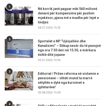
1
Në korrik janë paguar mbi 560 milionë
denarë për kompensime për pushim
mjekësor, pjesa më e madhe për lejet e
lindjes
28.07.2026 15:52
2
Sportelet e NP “Ujësjellësi dhe
Kanalizimi” – Shkup nesër do të punojnë
nga ora 7:30 deri në 15:30, e mërkura
është ditë jopune
05.01.2026 10:36
3
Editorial / Priten reforma në sistemin e
pensioneve – shteti mund ta marrë
shtyllën e dytë nga kursimet e
qytetarëve!
03.08.2026 15:00
4