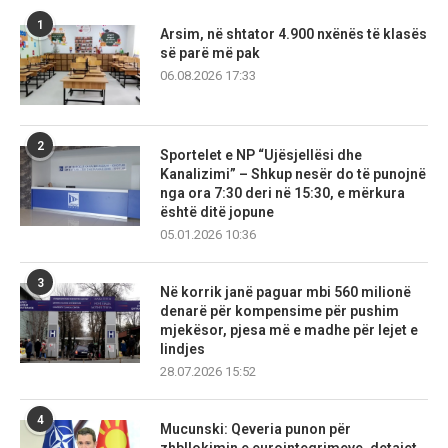
1
Arsim, në shtator 4.900 nxënës të klasës
së parë më pak
06.08.2026 17:33
2
Sportelet e NP “Ujësjellësi dhe
Kanalizimi” – Shkup nesër do të punojnë
nga ora 7:30 deri në 15:30, e mërkura
është ditë jopune
05.01.2026 10:36
3
Në korrik janë paguar mbi 560 milionë
denarë për kompensime për pushim
mjekësor, pjesa më e madhe për lejet e
lindjes
28.07.2026 15:52
4
Mucunski: Qeveria punon për
zhbllokimin e eurointegrimeve, detajet