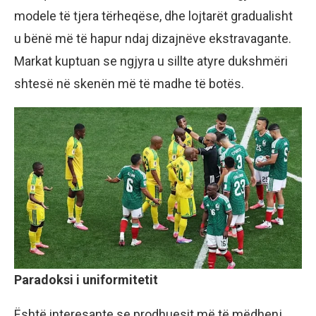
modele të tjera tërheqëse, dhe lojtarët gradualisht
u bënë më të hapur ndaj dizajnëve ekstravagante.
Markat kuptuan se ngjyra u sillte atyre dukshmëri
shtesë në skenën më të madhe të botës.
Paradoksi i uniformitetit
Është interesante se prodhuesit më të mëdhenj