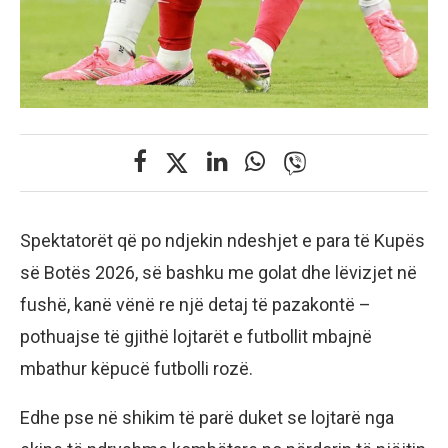
Spektatorët që po ndjekin ndeshjet e para të Kupës
së Botës 2026, së bashku me golat dhe lëvizjet në
fushë, kanë vënë re një detaj të pazakontë –
pothuajse të gjithë lojtarët e futbollit mbajnë
mbathur këpucë futbolli rozë.
Edhe pse në shikim të parë duket se lojtarë nga