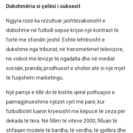
Dukshmëria si çelësi i suksesit
Ngjyra rozë ka rezultuar jashtëzakonisht e
dobishme në futboll sepse krijon një kontrast të
fortë me sfondin jeshil. Është lehtësisht e
dukshme nga tribunat, në transmetimet televizive,
në videot me lëvizje të ngadalta dhe në mediat
sociale, prandaj prodhuesit e shohin atë si një mjet
të fuqishëm marketingu.
Një pamje e tillë do të kishte qenë pothuajse e
paimagjinueshme njëzet vjet më parë, kur
futbollistët luanin kryesisht me këpucë të zeza për
dekada të tëra. Në fillim të viteve 2000, filluan të
shfaqen modele të bardha, të verdha, të gjelbra dhe