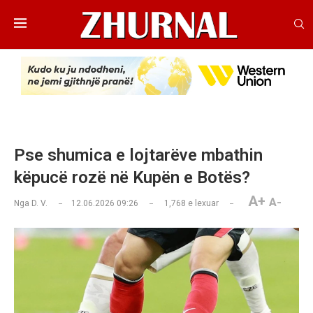
Pse shumica e lojtarëve mbathin
këpucë rozë në Kupën e Botës?
A+
A-
Nga
D. V.
12.06.2026 09:26
1,768
e lexuar