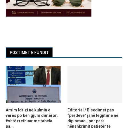
POSTIMET E FUNDIT
Arsim Idrizi në kulmin e
Editorial / Bisedimet pas
verës po bën gjum dimëror,
“perdeve” janë legjitime në
është rrethuar me tabela
diplomaci, por para
pa...
nënshkrimit patjetër të