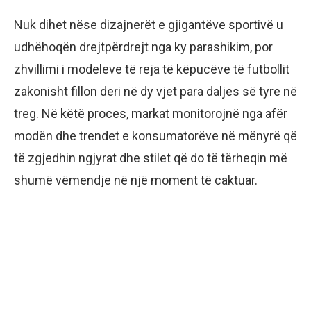
Nuk dihet nëse dizajnerët e gjigantëve sportivë u
udhëhoqën drejtpërdrejt nga ky parashikim, por
zhvillimi i modeleve të reja të këpucëve të futbollit
zakonisht fillon deri në dy vjet para daljes së tyre në
treg. Në këtë proces, markat monitorojnë nga afër
modën dhe trendet e konsumatorëve në mënyrë që
të zgjedhin ngjyrat dhe stilet që do të tërheqin më
shumë vëmendje në një moment të caktuar.