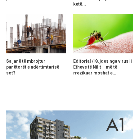
ketë...
Sa janë të mbrojtur
Editorial / Kujdes nga virusi i
punëtorët e ndërtimtarisë
Etheve të Nilit – më të
sot?
rrezikuar moshat e...