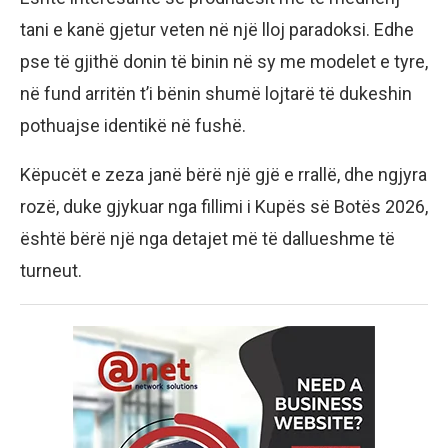
tani e kanë gjetur veten në një lloj paradoksi. Edhe
pse të gjithë donin të binin në sy me modelet e tyre,
në fund arritën t’i bënin shumë lojtarë të dukeshin
pothuajse identikë në fushë.
Këpucët e zeza janë bërë një gjë e rrallë, dhe ngjyra
rozë, duke gjykuar nga fillimi i Kupës së Botës 2026,
është bërë një nga detajet më të dallueshme të
turneut.