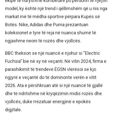
ekipe të ndryshme kombëtare po përdorin të njëjtin
model, ky është një trend i qëllimshëm që u nis nga
markat më të mëdha sportive përpara Kupës së
Botës. Nike, Adidas dhe Puma prezantuan
koleksionet e tyre të reja në nuanca shumë të
ngjashme neoni të rozës dhe vjollcës.
BBC thekson se një nuancë e njohur si “Electric
Fuchsia” bie në sy në veçanti. Në vitin 2024, firma e
parashikimit të trendeve ËGSN vlerësoi se kjo
ngjyrë e veçantë do të dominonte verën e vitit
2026. Ata e përshkruan atë si një nuancë të gjallë
dhe të ndritshme në kryqëzimin midis rozës dhe
vjollcës, duke rrezatuar energjinë e epokës
digjitale.