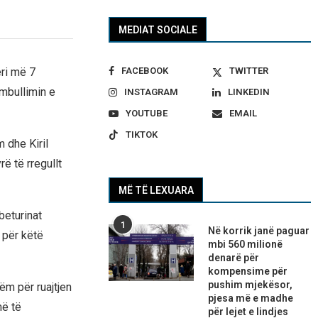
MEDIAT SOCIALE
FACEBOOK
TWITTER
ri më 7
mbullimin e
INSTAGRAM
LINKEDIN
YOUTUBE
EMAIL
TIKTOK
 dhe Kiril
ë të rregullt
MË TË LEXUARA
beturinat
1
Në korrik janë paguar
 për këtë
mbi 560 milionë
denarë për
kompensime për
pushim mjekësor,
ëm për ruajtjen
pjesa më e madhe
më të
për lejet e lindjes