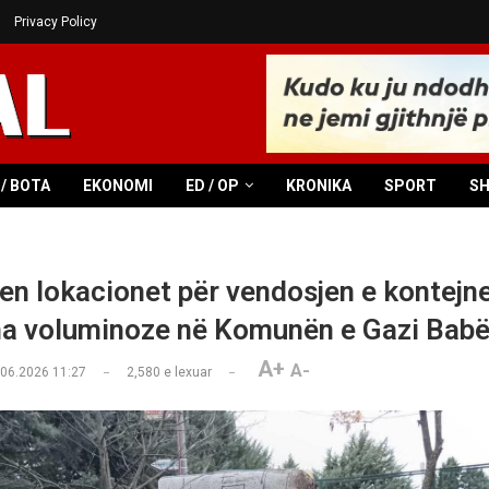
Privacy Policy
/ BOTA
EKONOMI
ED / OP
KRONIKA
SPORT
S
en lokacionet për vendosjen e kontejn
a voluminoze në Komunën e Gazi Bab
A+
A-
.06.2026 11:27
2,580
e lexuar