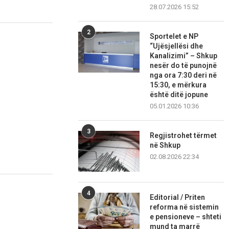
28.07.2026 15:52
2
Sportelet e NP
“Ujësjellësi dhe
Kanalizimi” – Shkup
nesër do të punojnë
nga ora 7:30 deri në
15:30, e mërkura
është ditë jopune
05.01.2026 10:36
3
Regjistrohet tërmet
në Shkup
02.08.2026 22:34
4
Editorial / Priten
reforma në sistemin
e pensioneve – shteti
mund ta marrë