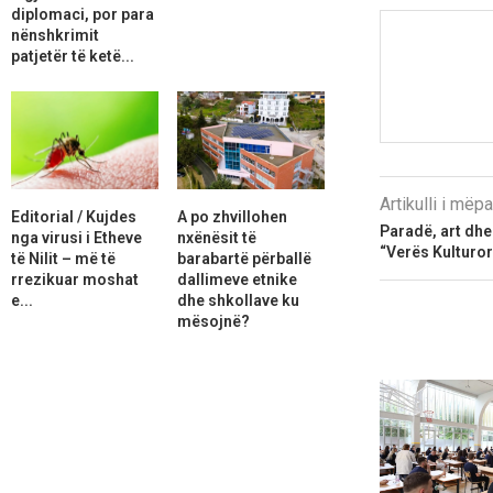
diplomaci, por para
nënshkrimit
patjetër të ketë...
Artikulli i më
Editorial / Kujdes
A po zhvillohen
Paradë, art dhe k
nga virusi i Etheve
nxënësit të
“Verës Kulturor
të Nilit – më të
barabartë përballë
rrezikuar moshat
dallimeve etnike
e...
dhe shkollave ku
mësojnë?