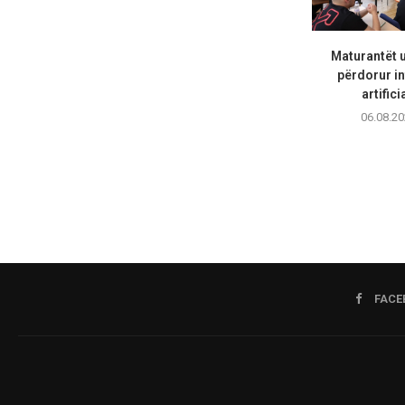
Maturantët 
përdorur in
artifici
06.08.20
FACE