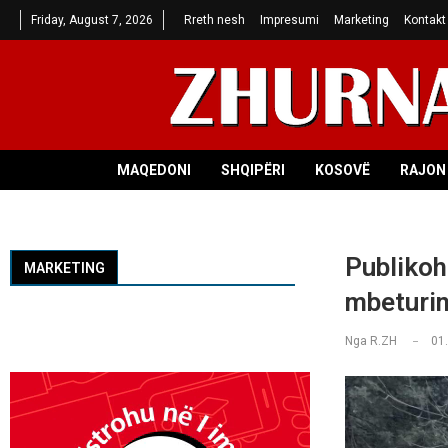
Friday, August 7, 2026
Rreth nesh
Impresumi
Marketing
Kontakt
MAQEDONI
SHQIPËRI
KOSOVË
RAJON 
Publikoh
MARKETING
mbeturin
Nga
R.ZH
01