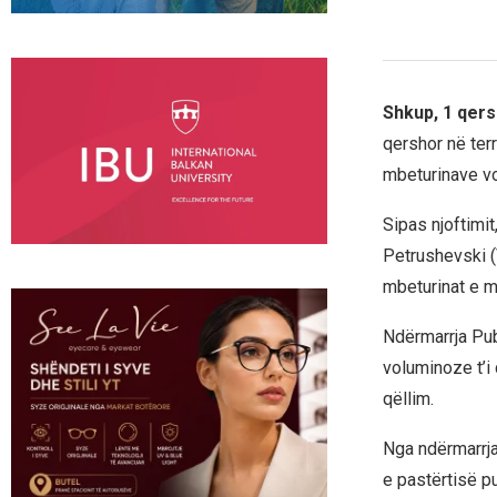
Shkup, 1 qers
qershor në ter
mbeturinave v
Sipas njoftimit
Petrushevski (
mbeturinat e m
Ndërmarrja Pub
voluminoze t’i
qëllim.
Nga ndërmarrja
e pastërtisë pu