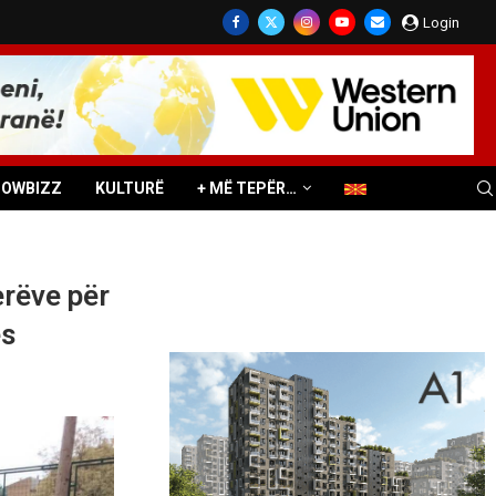
Login
HOWBIZZ
KULTURË
+ MË TEPËR…
erëve për
ës