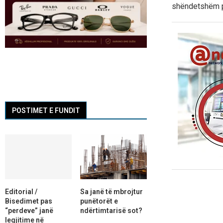
shëndetshëm pë
POSTIMET E FUNDIT
Editorial /
Sa janë të mbrojtur
Bisedimet pas
punëtorët e
“perdeve” janë
ndërtimtarisë sot?
legjitime në