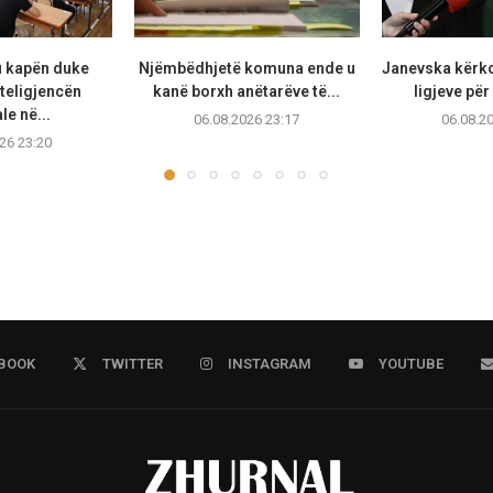
u kapën duke
Njëmbëdhjetë komuna ende u
Janevska kërko
teligjencën
kanë borxh anëtarëve të...
ligjeve për
ale në...
06.08.2026 23:17
06.08.2
26 23:20
BOOK
TWITTER
INSTAGRAM
YOUTUBE