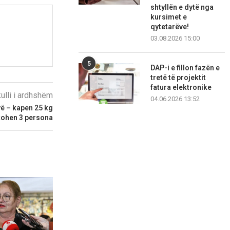
shtyllën e dytë nga
kursimet e
qytetarëve!
03.08.2026 15:00
5
DAP-i e fillon fazën e
tretë të projektit
fatura elektronike
kulli i ardhshëm
04.06.2026 13:52
ë – kapen 25 kg
tohen 3 persona