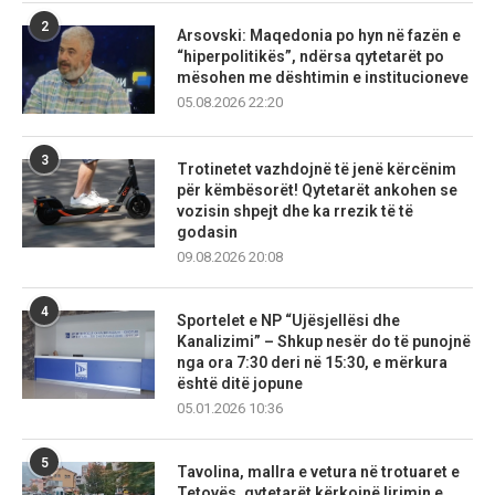
2
Arsovski: Maqedonia po hyn në fazën e
“hiperpolitikës”, ndërsa qytetarët po
mësohen me dështimin e institucioneve
05.08.2026 22:20
3
Trotinetet vazhdojnë të jenë kërcënim
për këmbësorët! Qytetarët ankohen se
vozisin shpejt dhe ka rrezik të të
godasin
09.08.2026 20:08
4
Sportelet e NP “Ujësjellësi dhe
Kanalizimi” – Shkup nesër do të punojnë
nga ora 7:30 deri në 15:30, e mërkura
është ditë jopune
05.01.2026 10:36
5
Tavolina, mallra e vetura në trotuaret e
Tetovës, qytetarët kërkojnë lirimin e