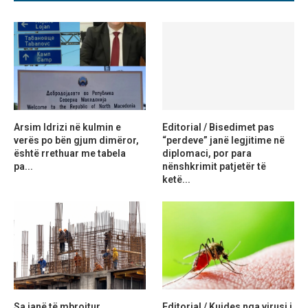
Arsim Idrizi në kulmin e
Editorial / Bisedimet pas
verës po bën gjum dimëror,
“perdeve” janë legjitime në
është rrethuar me tabela
diplomaci, por para
pa...
nënshkrimit patjetër të
ketë...
Sa janë të mbrojtur
Editorial / Kujdes nga virusi i