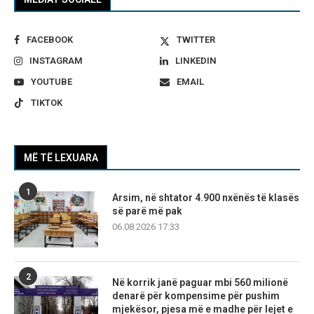
FACEBOOK
TWITTER
INSTAGRAM
LINKEDIN
YOUTUBE
EMAIL
TIKTOK
MË TË LEXUARA
1
Arsim, në shtator 4.900 nxënës të klasës
së parë më pak
06.08.2026 17:33
2
Në korrik janë paguar mbi 560 milionë
denarë për kompensime për pushim
mjekësor, pjesa më e madhe për lejet e