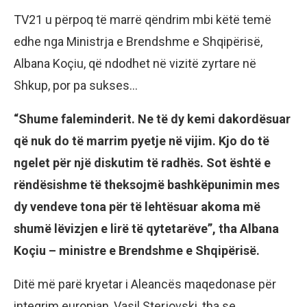
TV21 u përpoq të marrë qëndrim mbi këtë temë
edhe nga Ministrja e Brendshme e Shqipërisë,
Albana Koçiu, që ndodhet në vizitë zyrtare në
Shkup, por pa sukses…
“Shume faleminderit. Ne të dy kemi dakordësuar
që nuk do të marrim pyetje në vijim. Kjo do të
ngelet për një diskutim të radhës. Sot është e
rëndësishme të theksojmë bashkëpunimin mes
dy vendeve tona për të lehtësuar akoma më
shumë lëvizjen e lirë të qytetarëve”, tha Albana
Koçiu – ministre e Brendshme e Shqipërisë.
Ditë më parë kryetar i Aleancës maqedonase për
integrim europian, Vasil Sterjovski, tha se