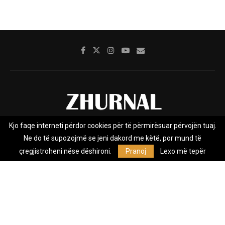
Kjo faqe interneti përdor cookies për të përmirësuar përvojën tuaj.
Rreth nesh
Impresumi
Marketing
Kontakt
Ne do të supozojmë se jeni dakord me këtë, por mund të
Privacy Policy
çregjistroheni nëse dëshironi.
Pranoj
Lexo më tepër
Zhurnal.mk është Agjenci e Lajmeve e pavarur, e themeluar në vitin
2009, që e mbulon Maqedoninë, Kosovën, Shqipërinë edhe lajmet
nga bota.
@2026 - All Right Reserved. Designed and Developed by
Anet.Com.Mk