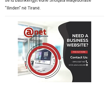
së iu bashkëngjit edhe Shoqata Maqedonase
“Ilinden” në Tiranë.