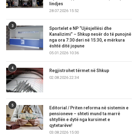
lindjes
28.07.2026 15:52
3
Sportelet e NP “Ujësjellësi dhe
Kanalizimi” – Shkup nesër do të punojnë
nga ora 7:30 deri në 15:30, e mërkura
është ditë jopune
05.01.2026 10:36
4
Regjistrohet tërmet në Shkup
02.08.2026 22:34
5
Editorial / Priten reforma në sistemin e
pensioneve – shteti mund ta marrë
shtyllën e dytë nga kursimet e
qytetarëve!
03.08.2026 15:00