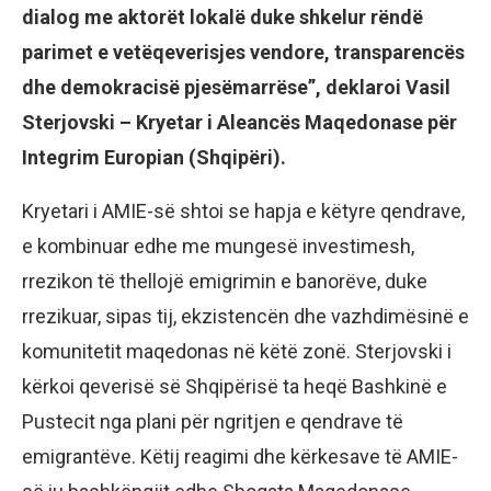
dialog me aktorët lokalë duke shkelur rëndë
parimet e vetëqeverisjes vendore, transparencës
dhe demokracisë pjesëmarrëse”, deklaroi Vasil
Sterjovski – Kryetar i Aleancës Maqedonase për
Integrim Europian (Shqipëri).
Kryetari i AMIE-së shtoi se hapja e këtyre qendrave,
e kombinuar edhe me mungesë investimesh,
rrezikon të thellojë emigrimin e banorëve, duke
rrezikuar, sipas tij, ekzistencën dhe vazhdimësinë e
komunitetit maqedonas në këtë zonë. Sterjovski i
kërkoi qeverisë së Shqipërisë ta heqë Bashkinë e
Pustecit nga plani për ngritjen e qendrave të
emigrantëve. Këtij reagimi dhe kërkesave të AMIE-