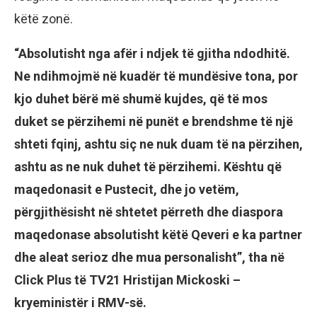
këtë zonë.
“Absolutisht nga afër i ndjek të gjitha ndodhitë.
Ne ndihmojmë në kuadër të mundësive tona, por
kjo duhet bërë më shumë kujdes, që të mos
duket se përzihemi në punët e brendshme të një
shteti fqinj, ashtu siç ne nuk duam të na përzihen,
ashtu as ne nuk duhet të përzihemi. Kështu që
maqedonasit e Pustecit, dhe jo vetëm,
përgjithësisht në shtetet përreth dhe diaspora
maqedonase absolutisht këtë Qeveri e ka partner
dhe aleat serioz dhe mua personalisht”, tha në
Click Plus të TV21 Hristijan Mickoski –
kryeministër i RMV-së.