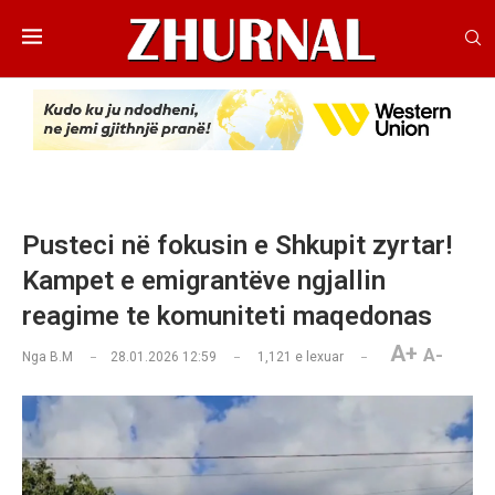
Pusteci në fokusin e Shkupit zyrtar!
Kampet e emigrantëve ngjallin
reagime te komuniteti maqedonas
A+
A-
Nga
B.M
28.01.2026 12:59
1,121
e lexuar