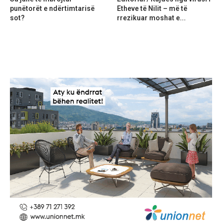
punëtorët e ndërtimtarisë
Etheve të Nilit – më të
sot?
rrezikuar moshat e...