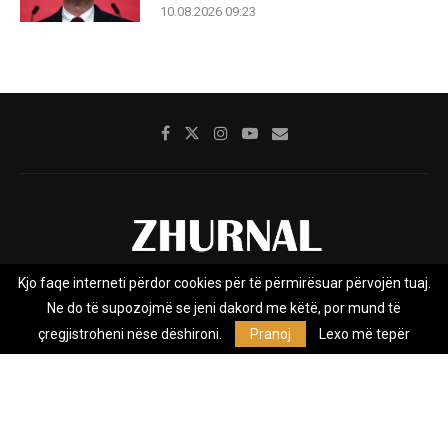
10.08.2026 09:23
Kjo faqe interneti përdor cookies për të përmirësuar përvojën tuaj.
Rreth nesh
Impresumi
Marketing
Kontakt
Ne do të supozojmë se jeni dakord me këtë, por mund të
Privacy Policy
çregjistroheni nëse dëshironi.
Pranoj
Lexo më tepër
Zhurnal.mk është Agjenci e Lajmeve e pavarur, e themeluar në vitin
2009, që e mbulon Maqedoninë, Kosovën, Shqipërinë edhe lajmet
nga bota.
@2026 - All Right Reserved. Designed and Developed by