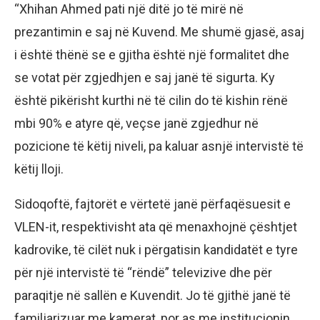
“Xhihan Ahmed pati një ditë jo të mirë në
prezantimin e saj në Kuvend. Me shumë gjasë, asaj
i është thënë se e gjitha është një formalitet dhe
se votat për zgjedhjen e saj janë të sigurta. Ky
është pikërisht kurthi në të cilin do të kishin rënë
mbi 90% e atyre që, veçse janë zgjedhur në
pozicione të këtij niveli, pa kaluar asnjë intervistë të
këtij lloji.
Sidoqoftë, fajtorët e vërtetë janë përfaqësuesit e
VLEN-it, respektivisht ata që menaxhojnë çështjet
kadrovike, të cilët nuk i përgatisin kandidatët e tyre
për një intervistë të “rëndë” televizive dhe për
paraqitje në sallën e Kuvendit. Jo të gjithë janë të
familjarizuar me kamerat, por as me institucionin