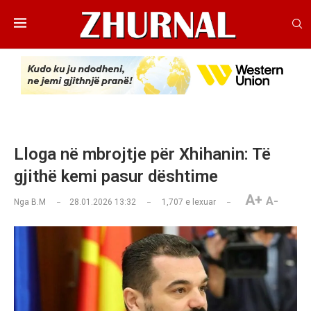
Lloga në mbrojtje për Xhihanin: Të
gjithë kemi pasur dështime
A+
A-
Nga
B.M
28.01.2026 13:32
1,707
e lexuar