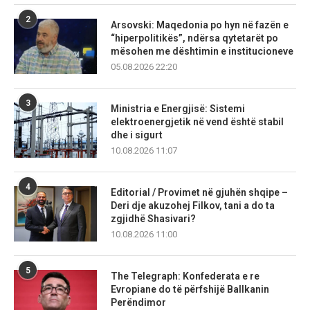
2
Arsovski: Maqedonia po hyn në fazën e
“hiperpolitikës”, ndërsa qytetarët po
mësohen me dështimin e institucioneve
05.08.2026 22:20
3
Ministria e Energjisë: Sistemi
elektroenergjetik në vend është stabil
dhe i sigurt
10.08.2026 11:07
4
Editorial / Provimet në gjuhën shqipe –
Deri dje akuzohej Filkov, tani a do ta
zgjidhë Shasivari?
10.08.2026 11:00
5
The Telegraph: Konfederata e re
Evropiane do të përfshijë Ballkanin
Perëndimor