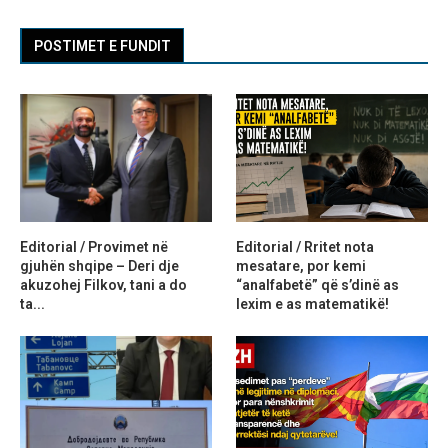
POSTIMET E FUNDIT
Editorial / Provimet në
Editorial / Rritet nota
gjuhën shqipe – Deri dje
mesatare, por kemi
akuzohej Filkov, tani a do
“analfabetë” që s’dinë as
ta...
lexim e as matematikë!