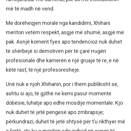
më të madh në vend.
Me dorëheqjen morale nga kandidimi, Xhihani
meriton vetëm respekt, asgjë më shumë, asgjë më
pak. Asnjë koment fyes apo tendencioz nuk duhet
të shërbejë si demotivim për të çarë rrugën
profesionale dhe karrierën e një gruaje të re, e në
këtë rast, të një profesoresheje.
Unë nuk e njoh Xhihanin, por i them publikisht se,
ashtu si ajo, të gjithë ne kemi pasur momente
dobësie, luhatje apo edhe mosdije momentale. Kjo
nuk duhet të jetë pengesë apo zmbrapsje;
përkundrazi, duhet të jetë shtysë për t’u rikthyer më
e fortë, aty ku e meriton çdo individ që synon të