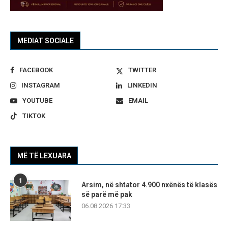
MEDIAT SOCIALE
FACEBOOK
TWITTER
INSTAGRAM
LINKEDIN
YOUTUBE
EMAIL
TIKTOK
MË TË LEXUARA
1
Arsim, në shtator 4.900 nxënës të klasës
së parë më pak
06.08.2026 17:33