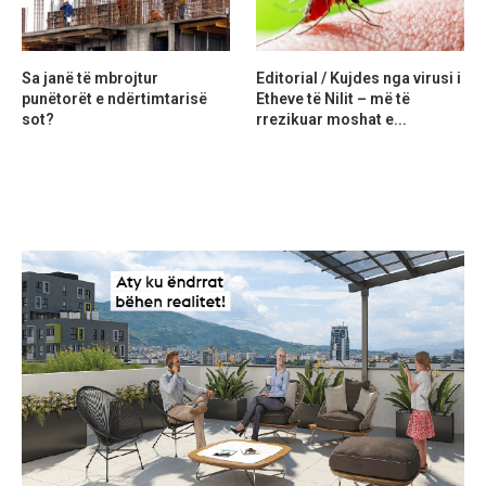
Sa janë të mbrojtur
Editorial / Kujdes nga virusi i
punëtorët e ndërtimtarisë
Etheve të Nilit – më të
sot?
rrezikuar moshat e...