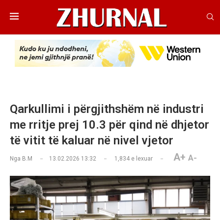
Qarkullimi i përgjithshëm në industri
me rritje prej 10.3 për qind në dhjetor
të vitit të kaluar në nivel vjetor
A+
A-
Nga
B.M
13.02.2026 13:32
1,834
e lexuar