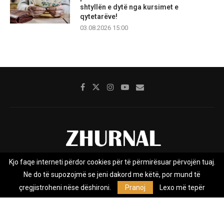
shtyllën e dytë nga kursimet e
qytetarëve!
03.08.2026 15:00
Kjo faqe interneti përdor cookies për të përmirësuar përvojën tuaj.
Rreth nesh
Impresumi
Marketing
Kontakt
Ne do të supozojmë se jeni dakord me këtë, por mund të
Privacy Policy
çregjistroheni nëse dëshironi.
Pranoj
Lexo më tepër
Zhurnal.mk është Agjenci e Lajmeve e pavarur, e themeluar në vitin
2009, që e mbulon Maqedoninë, Kosovën, Shqipërinë edhe lajmet
nga bota.