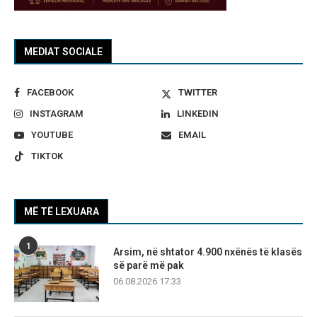
MEDIAT SOCIALE
FACEBOOK
TWITTER
INSTAGRAM
LINKEDIN
YOUTUBE
EMAIL
TIKTOK
MË TË LEXUARA
1
Arsim, në shtator 4.900 nxënës të klasës
së parë më pak
06.08.2026 17:33