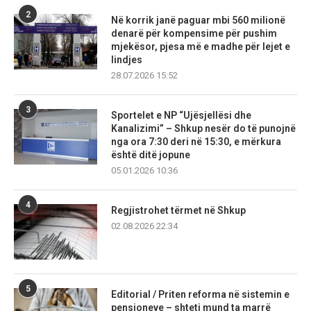
2
Në korrik janë paguar mbi 560 milionë
denarë për kompensime për pushim
mjekësor, pjesa më e madhe për lejet e
lindjes
28.07.2026 15:52
3
Sportelet e NP “Ujësjellësi dhe
Kanalizimi” – Shkup nesër do të punojnë
nga ora 7:30 deri në 15:30, e mërkura
është ditë jopune
05.01.2026 10:36
4
Regjistrohet tërmet në Shkup
02.08.2026 22:34
5
Editorial / Priten reforma në sistemin e
pensioneve – shteti mund ta marrë