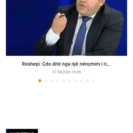
Rexhepi: Çdo ditë nga një nënçmim i ri,...
07.08.2026 16:28