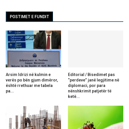
POSTIMET E FUNDIT
Arsim Idrizi në kulmin e
Editorial / Bisedimet pas
verës po bën gjum dimëror,
“perdeve” janë legjitime në
është rrethuar me tabela
diplomaci, por para
pa...
nënshkrimit patjetër të
ketë...