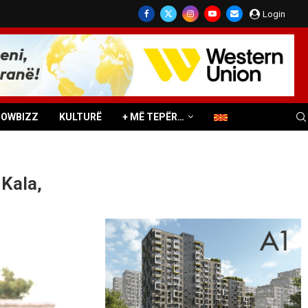
Login
HOWBIZZ
KULTURË
+ MË TEPËR…
Kala,