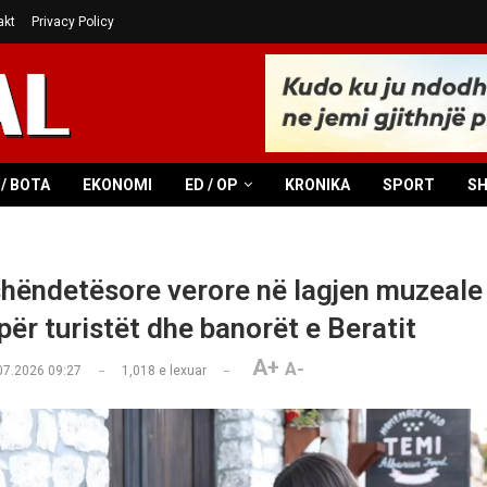
akt
Privacy Policy
/ BOTA
EKONOMI
ED / OP
KRONIKA
SPORT
S
hëndetësore verore në lagjen muzeale 
për turistët dhe banorët e Beratit
A+
A-
07.2026 09:27
1,018
e lexuar