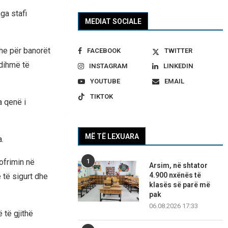
ga stafi
MEDIAT SOCIALE
he për banorët
FACEBOOK
TWITTER
ndihmë të
INSTAGRAM
LINKEDIN
YOUTUBE
EMAIL
TIKTOK
a qenë i
MË TË LEXUARA
.
ofrimin në
1
Arsim, në shtator
4.900 nxënës të
 të sigurt dhe
klasës së parë më
pak
06.08.2026 17:33
 të gjithë