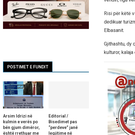
Risi për këtë v
dedikuar turiz
Elbasanit.
Gjithashtu, dy
kulturor, kalaja
POSTIMET E FUNDIT
Arsim Idrizi në
Editorial /
kulmin e verës po
Bisedimet pas
bën gjum dimëror,
“perdeve” janë
është rrethuar me
legjitime në