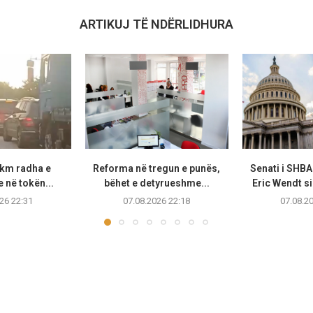
ARTIKUJ TË NDËRLIDHURA
 km radha e
Reforma në tregun e punës,
Senati i SHB
 në tokën...
bëhet e detyrueshme...
Eric Wendt s
26 22:31
07.08.2026 22:18
07.08.2