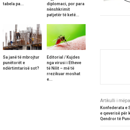
tabela pa...
diplomaci, por para
nënshkrimit
patjetër të ketë...
Sa janë të mbrojtur
Editorial / Kujdes
punëtorët e
nga virusi i Etheve
ndërtimtarisë sot?
të Nilit – më të
rrezikuar moshat
e...
Artikulli i më
Konfederata e 
e qeverisë për k
Qendror të Pun