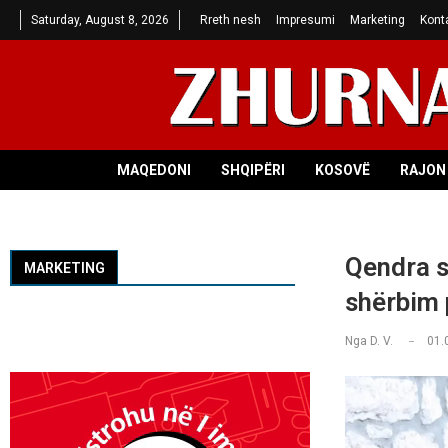
Saturday, August 8, 2026
Rreth nesh
Impresumi
Marketing
Kont
MAQEDONI
SHQIPËRI
KOSOVË
RAJON 
Qendra s
MARKETING
shërbim 
Nga
D. V.
01.