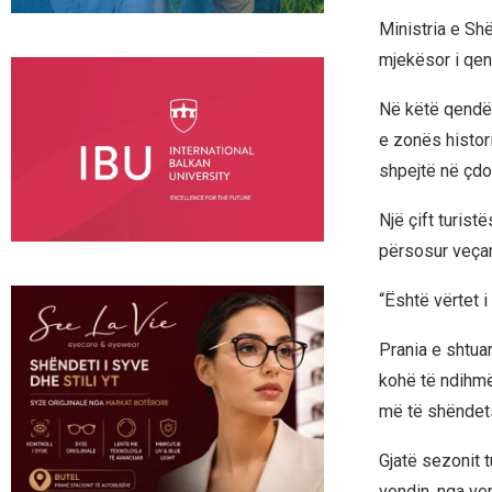
Ministria e Sh
mjekësor i qen
Në këtë qendër
e zonës histori
shpejtë në çd
Një çift turis
përsosur veçan
“Është vërtet i
Prania e shtua
kohë të ndihmë
më të shëndet
Gjatë sezonit t
vendin, nga ver