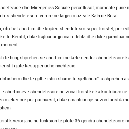
ëndetësisë dhe Mirëqenies Sociale përcolli sot, momente pune n
drës shëndetësore verore në lagjen muzeale Kala në Berat.
, ofrohet shërbim dhe kujdes shëndetësor si për turistët, por ed
ke të Beratit, duke trajtuar urgjencat e lehta dhe duke garantuar 
o moment.
tësh të huaj, shprehen se shërbimi në këtë qendër shëndetësore k
ërisht gjatë kësaj periudhe nxehtësie.
 dobishëm dhe të gjithë ishin shumë të sjellshëm”, u shprehën ata
r e shërbimeve shëndetësore në zonat turistike ka kontribuar në 
s mjekësore për pushuesit, duke garantuar një sezon turistik më
shëm.
uristik veror janë në funksion të plotë 36 qendra shëndetësore në
iu në jug.