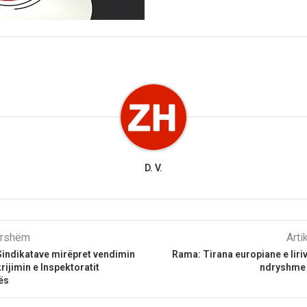
D. V.
parshëm
Arti
Sindikatave mirëpret vendimin
Rama: Tirana europiane e liriv
rijimin e Inspektoratit
ndryshme 
ës