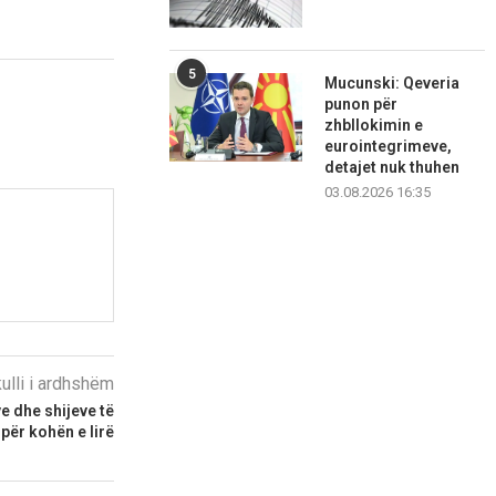
5
Mucunski: Qeveria
punon për
zhbllokimin e
eurointegrimeve,
detajet nuk thuhen
03.08.2026 16:35
kulli i ardhshëm
e dhe shijeve të
për kohën e lirë