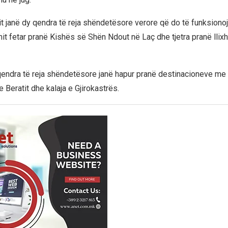
it janë dy qendra të reja shëndetësore verore që do të funksionoj
mit fetar pranë Kishës së Shën Ndout në Laç dhe tjetra pranë llix
 qendra të reja shëndetësore janë hapur pranë destinacioneve me 
 e Beratit dhe kalaja e Gjirokastrës.