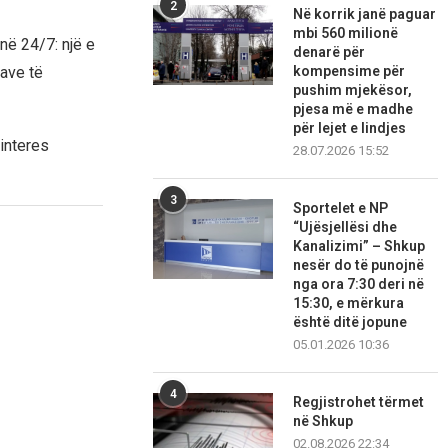
2
Në korrik janë paguar
mbi 560 milionë
në 24/7: një e
denarë për
have të
kompensime për
pushim mjekësor,
pjesa më e madhe
për lejet e lindjes
interes
28.07.2026 15:52
3
Sportelet e NP
“Ujësjellësi dhe
Kanalizimi” – Shkup
nesër do të punojnë
nga ora 7:30 deri në
15:30, e mërkura
është ditë jopune
05.01.2026 10:36
4
Regjistrohet tërmet
në Shkup
02.08.2026 22:34