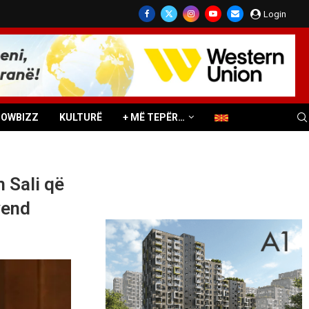
Login
HOWBIZZ
KULTURË
+ MË TEPËR…
 Sali që
vend