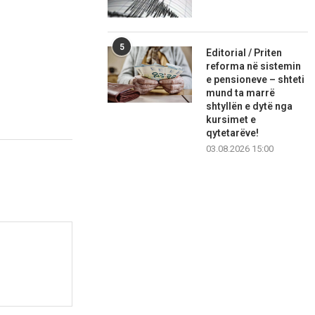
5
Editorial / Priten
reforma në sistemin
e pensioneve – shteti
mund ta marrë
shtyllën e dytë nga
kursimet e
qytetarëve!
03.08.2026 15:00