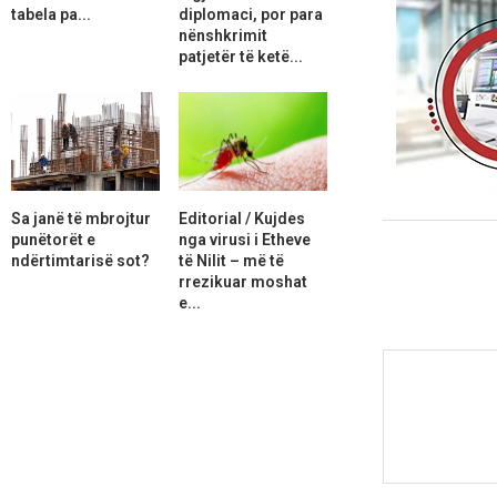
tabela pa...
diplomaci, por para
nënshkrimit
patjetër të ketë...
Sa janë të mbrojtur
Editorial / Kujdes
punëtorët e
nga virusi i Etheve
ndërtimtarisë sot?
të Nilit – më të
rrezikuar moshat
e...