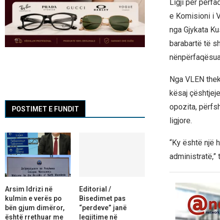
Ligji për përfa
e Komisioni i 
nga Gjykata Ku
barabartë të sh
nënpërfaqësua
Nga VLEN theks
kësaj çështjej
opozita, përfs
POSTIMET E FUNDIT
ligjore.
“Ky është një h
administratë,”
Arsim Idrizi në
Editorial /
kulmin e verës po
Bisedimet pas
bën gjum dimëror,
“perdeve” janë
është rrethuar me
legjitime në