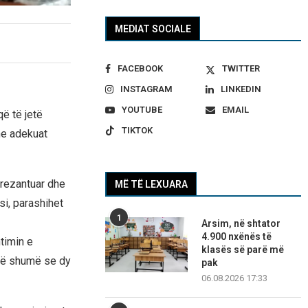
MEDIAT SOCIALE
FACEBOOK
TWITTER
INSTAGRAM
LINKEDIN
YOUTUBE
EMAIL
ë të jetë
TIKTOK
he adekuat
prezantuar dhe
MË TË LEXUARA
si, parashihet
1
Arsim, në shtator
4.900 nxënës të
timin e
klasës së parë më
 më shumë se dy
pak
06.08.2026 17:33