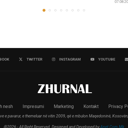
07.08.2
BOOK
TWITTER
INSTAGRAM
YOUTUBE
h nesh
Impresumi
Marketing
Kontakt
Privacy P
ve e pavarur, e themeluar në vitin 2009, që e mbulon Maqedoninë, Kosovën,
@2026 - All Right Reserved. Designed and Developed by
Anet.Com.Mk