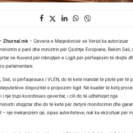
 – Zhurnal.mk
– Qeveria e Maqedonisë së Veriut ka autorizuar
nistrin e parë dhe ministrin për Çështje Evropiane, Bekim Sali, q
rtar në Kuvend për mbrojtjen e Ligjit për përfaqësim të drejtë d
ës parlamentare.
, Sali, si përfaqësues i VLEN, do të ketë mandat të plotë për të 
deputetëve dispozitat e propozim-ligjit. Në kuadër të këtij proce
i një trupi koordinues qeveritar, i cili do të udhëhiqet nga
nistri shqiptar dhe do të ketë për detyrë monitorimin dhe garan
gjit – një mekanizëm që, sipas autoriteteve, nuk ka ekzistuar për