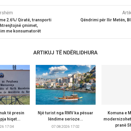
parshëm
Arti
t me 2.6%/ Qiratë, transporti
Qëndrimi për Ilir Metën, B
htrenjtojnë çmimet,
zim me konsumatorët
ARTIKUJ TË NDËRLIDHURA
uk të presin
Një turist nga RMV ka pësuar
Komuna e Ma
pja hiqet...
lëndime serioze...
modernizohet 
pranë Sh
26 17:04
07.08.2026 17:02