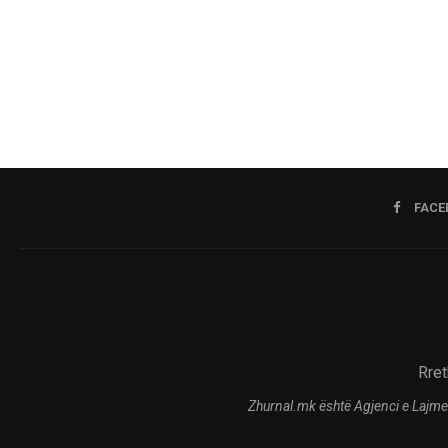
FACE
Rret
Zhurnal.mk është Agjenci e Lajme