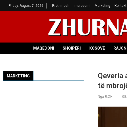
Friday, August 7, 2026
Rreth nesh
Impresumi
Marketing
Kontakt
MAQEDONI
SHQIPËRI
KOSOVË
RAJON 
Qeveria 
MARKETING
të mbroj
Nga
R.ZH
08