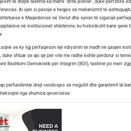
qësim të drejtë tashmë ka marrë “dritë jeshile”, duke përfshirë e
Venecias. Ai vjen si pasojë e heqjes së mekanizmit të ashtuquajt
shtetuese e Maqedonisë së Veriut dhe synon të sigurojë përfaq
qiptarëve në institucionet shtetërore, ku historikisht kanë qenë t
r.
ojnë se ky ligj përfaqëson një ndryshim të madh në qasjen insti
e, duke shtuar se ajo që për vite me radhë është përdorur si temë
hirë Bashkimi Demokratik për Integrim (BDI), tashmë po merr zgj
ap përfundimtar drejt vendosjes së rregullit dhe garantimit të ba
 theksojnë nga shumica qeverisëse.