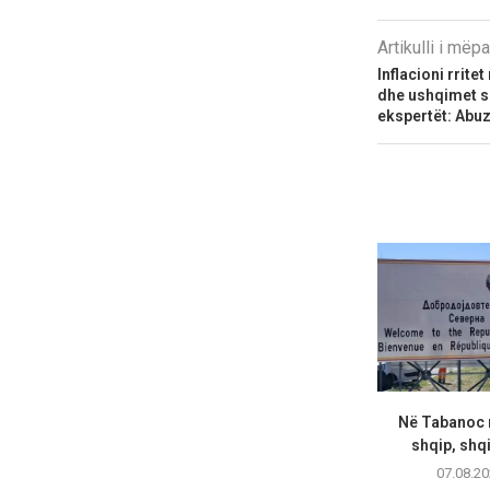
Artikulli i më
Inflacioni rrite
dhe ushqimet s
ekspertët: Abu
Në Tabanoc n
shqip, shqi
07.08.20