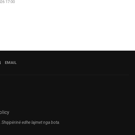
026 17:00
07.08.2
EMAIL
olicy
 Shqipërinë edhe lajmet nga bota.