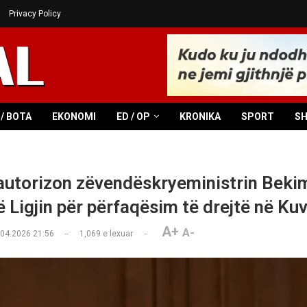
Privacy Policy
/ BOTA
EKONOMI
ED / OP
KRONIKA
SPORT
S
autorizon zëvendëskryeministrin Bekim
ë Ligjin për përfaqësim të drejtë në Ku
A+
A-
.04.2026 21:56
1,069
e lexuar