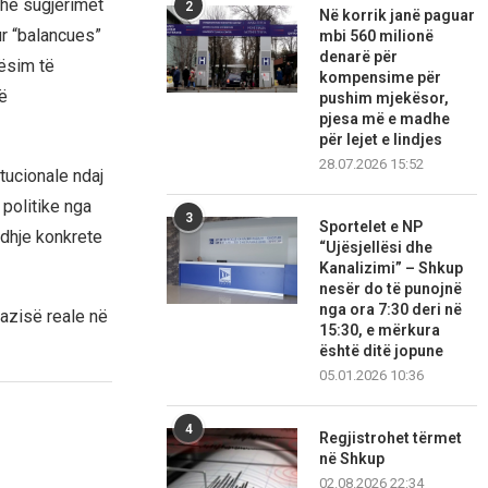
dhe sugjerimet
2
Në korrik janë paguar
ur “balancues”
mbi 560 milionë
denarë për
ësim të
kompensime për
ë
pushim mjekësor,
pjesa më e madhe
për lejet e lindjes
28.07.2026 15:52
tucionale ndaj
 politike nga
3
Sportelet e NP
idhje konkrete
“Ujësjellësi dhe
Kanalizimi” – Shkup
nesër do të punojnë
nga ora 7:30 deri në
razisë reale në
15:30, e mërkura
është ditë jopune
05.01.2026 10:36
4
Regjistrohet tërmet
në Shkup
02.08.2026 22:34