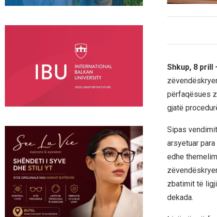
Shkup, 8 prill
zëvendëskryemi
përfaqësues zy
gjatë procedur
Sipas vendimit
arsyetuar para 
edhe themelimi 
zëvendëskryemi
zbatimit të li
dekada.