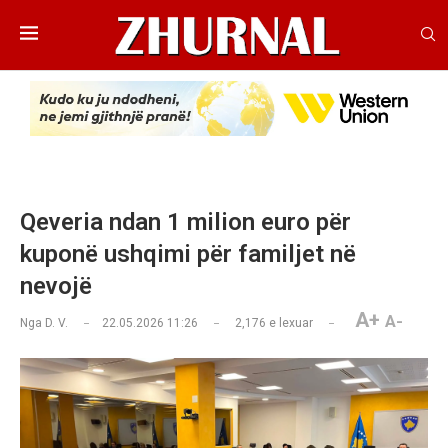
Qeveria ndan 1 milion euro për
kuponë ushqimi për familjet në
nevojë
A+
A-
Nga
D. V.
22.05.2026 11:26
2,176
e lexuar