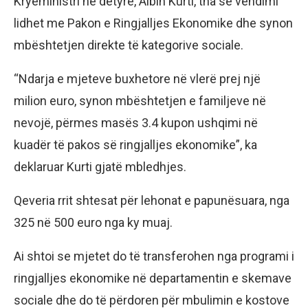
Kryeministri në detyrë, Albin Kurti, tha se vendimi
lidhet me Pakon e Ringjalljes Ekonomike dhe synon
mbështetjen direkte të kategorive sociale.
“Ndarja e mjeteve buxhetore në vlerë prej një
milion euro, synon mbështetjen e familjeve në
nevojë, përmes masës 3.4 kupon ushqimi në
kuadër të pakos së ringjalljes ekonomike”, ka
deklaruar Kurti gjatë mbledhjes.
Qeveria rrit shtesat për lehonat e papunësuara, nga
325 në 500 euro nga ky muaj.
Ai shtoi se mjetet do të transferohen nga programi i
ringjalljes ekonomike në departamentin e skemave
sociale dhe do të përdoren për mbulimin e kostove