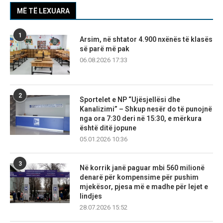
MË TË LEXUARA
1
Arsim, në shtator 4.900 nxënës të klasës
së parë më pak
06.08.2026 17:33
2
Sportelet e NP “Ujësjellësi dhe
Kanalizimi” – Shkup nesër do të punojnë
nga ora 7:30 deri në 15:30, e mërkura
është ditë jopune
05.01.2026 10:36
3
Në korrik janë paguar mbi 560 milionë
denarë për kompensime për pushim
mjekësor, pjesa më e madhe për lejet e
lindjes
28.07.2026 15:52