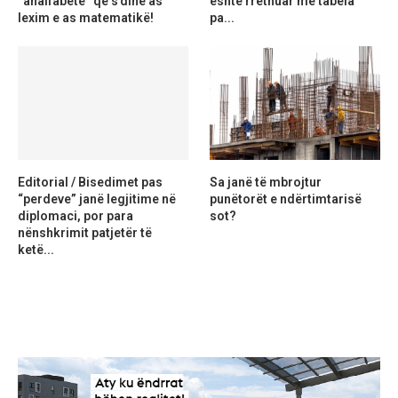
“analfabetë” që s’dinë as
është rrethuar me tabela
lexim e as matematikë!
pa...
Editorial / Bisedimet pas
Sa janë të mbrojtur
“perdeve” janë legjitime në
punëtorët e ndërtimtarisë
diplomaci, por para
sot?
nënshkrimit patjetër të
ketë...