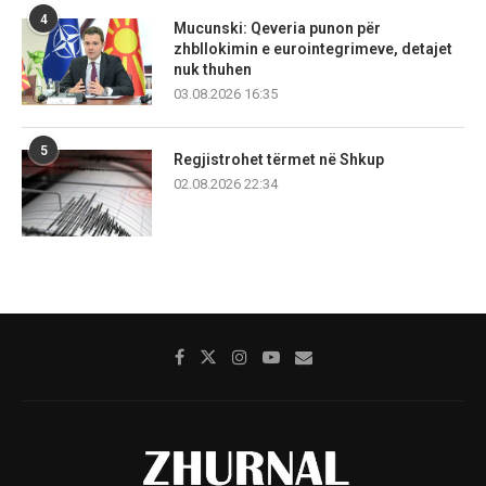
4
Mucunski: Qeveria punon për
zhbllokimin e eurointegrimeve, detajet
nuk thuhen
03.08.2026 16:35
5
Regjistrohet tërmet në Shkup
02.08.2026 22:34