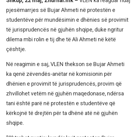
Shkup, 22 maj, Zhurnal.mk –
VLEN ka reaguar ndaj
pjesëmarrjes së Bujar Ahmeti në protestën e
studentëve për mundësimin e dhënies së provimit
të jurisprudencës në gjuhën shqipe, duke ngritur
dilema mbi rolin e tij dhe të Ali Ahmeti në këtë
çështje.
Në reagimin e saj, VLEN thekson se Bujar Ahmeti
ka qenë zëvendës-anëtar në komisionin për
dhënien e provimit të jurisprudencës, provim që
zhvillohet vetëm në gjuhën maqedonase, ndërsa
tani është parë në protestën e studentëve që
kërkojnë të drejtën për ta dhënë atë në gjuhën
shqipe.