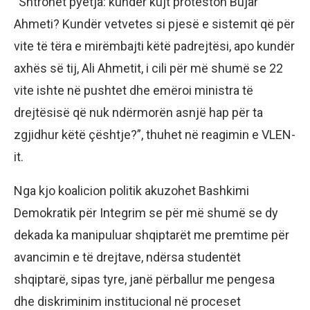
“Shtrohet pyetja: kundër kujt proteston Bujar
Ahmeti? Kundër vetvetes si pjesë e sistemit që për
vite të tëra e mirëmbajti këtë padrejtësi, apo kundër
axhës së tij, Ali Ahmetit, i cili për më shumë se 22
vite ishte në pushtet dhe emëroi ministra të
drejtësisë që nuk ndërmorën asnjë hap për ta
zgjidhur këtë çështje?”, thuhet në reagimin e VLEN-
it.
Nga kjo koalicion politik akuzohet Bashkimi
Demokratik për Integrim se për më shumë se dy
dekada ka manipuluar shqiptarët me premtime për
avancimin e të drejtave, ndërsa studentët
shqiptarë, sipas tyre, janë përballur me pengesa
dhe diskriminim institucional në proceset