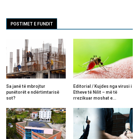
POSTIMET E FUNDIT
Sa janë të mbrojtur
Editorial / Kujdes nga virusi i
punëtorët e ndërtimtarisë
Etheve të Nilit – më të
sot?
rrezikuar moshat e...