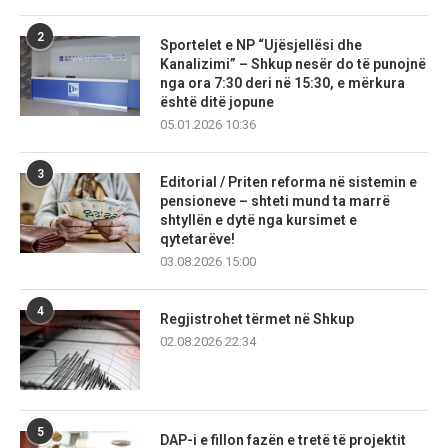
2
Sportelet e NP “Ujësjellësi dhe
Kanalizimi” – Shkup nesër do të punojnë
nga ora 7:30 deri në 15:30, e mërkura
është ditë jopune
05.01.2026 10:36
3
Editorial / Priten reforma në sistemin e
pensioneve – shteti mund ta marrë
shtyllën e dytë nga kursimet e
qytetarëve!
03.08.2026 15:00
4
Regjistrohet tërmet në Shkup
02.08.2026 22:34
5
DAP-i e fillon fazën e tretë të projektit