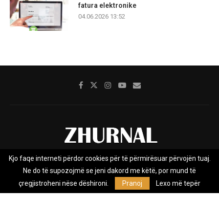
fatura elektronike
04.06.2026 13:52
Kjo faqe interneti përdor cookies për të përmirësuar përvojën tuaj.
Rreth nesh
Impresumi
Marketing
Kontakt
Ne do të supozojmë se jeni dakord me këtë, por mund të
Privacy Policy
çregjistroheni nëse dëshironi.
Pranoj
Lexo më tepër
Zhurnal.mk është Agjenci e Lajmeve e pavarur, e themeluar në vitin
2009, që e mbulon Maqedoninë, Kosovën, Shqipërinë edhe lajmet
nga bota.