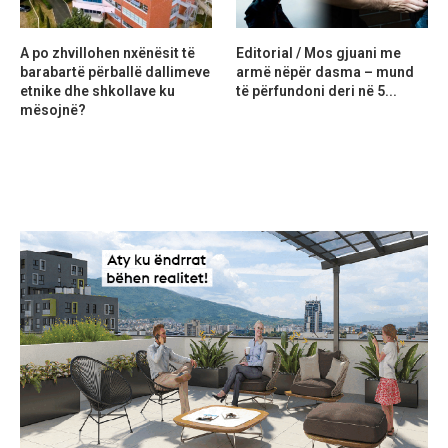
A po zhvillohen nxënësit të
Editorial / Mos gjuani me
barabartë përballë dallimeve
armë nëpër dasma – mund
etnike dhe shkollave ku
të përfundoni deri në 5...
mësojnë?