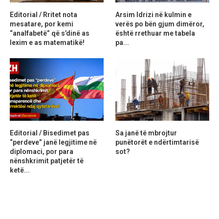
Editorial / Rritet nota
Arsim Idrizi në kulmin e
mesatare, por kemi
verës po bën gjum dimëror,
“analfabetë” që s’dinë as
është rrethuar me tabela
lexim e as matematikë!
pa...
Editorial / Bisedimet pas
Sa janë të mbrojtur
“perdeve” janë legjitime në
punëtorët e ndërtimtarisë
diplomaci, por para
sot?
nënshkrimit patjetër të
ketë...