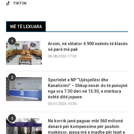
TIKTOK
MË TË LEXUARA
1
Arsim, në shtator 4.900 nxënës të klasës
së parë më pak
06.08.2026 17:33
2
Sportelet e NP “Ujësjellësi dhe
Kanalizimi” – Shkup nesër do të punojnë
nga ora 7:30 deri në 15:30, e mërkura
është ditë jopune
05.01.2026 10:36
3
Në korrik janë paguar mbi 560 milionë
denarë për kompensime për pushim
mjekësor, pjesa më e madhe për lejet e