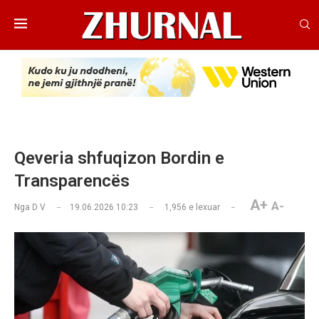
Qeveria shfuqizon Bordin e
Transparencës
A+
A-
Nga
D V
19.06.2026 10:23
1,956
e lexuar