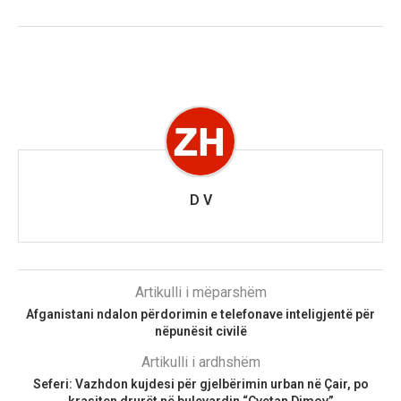
D V
Artikulli i mëparshëm
Afganistani ndalon përdorimin e telefonave inteligjentë për
nëpunësit civilë
Artikulli i ardhshëm
Seferi: Vazhdon kujdesi për gjelbërimin urban në Çair, po
krasiten drurët në bulevardin “Cvetan Dimov”