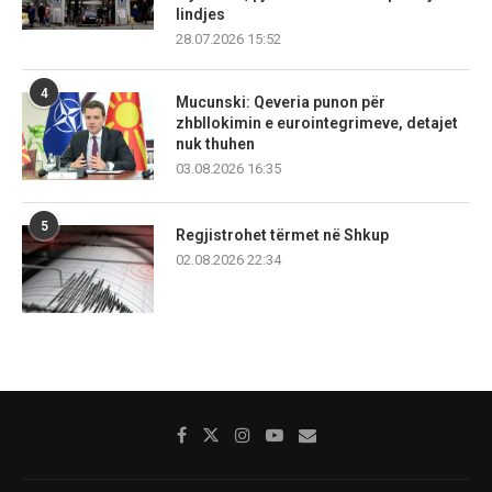
lindjes
28.07.2026 15:52
4
Mucunski: Qeveria punon për
zhbllokimin e eurointegrimeve, detajet
nuk thuhen
03.08.2026 16:35
5
Regjistrohet tërmet në Shkup
02.08.2026 22:34