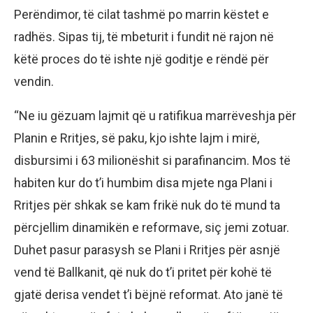
Perëndimor, të cilat tashmë po marrin këstet e
radhës. Sipas tij, të mbeturit i fundit në rajon në
këtë proces do të ishte një goditje e rëndë për
vendin.
“Ne iu gëzuam lajmit që u ratifikua marrëveshja për
Planin e Rritjes, së paku, kjo ishte lajm i mirë,
disbursimi i 63 milionëshit si parafinancim. Mos të
habiten kur do t’i humbim disa mjete nga Plani i
Rritjes për shkak se kam frikë nuk do të mund ta
përcjellim dinamikën e reformave, siç jemi zotuar.
Duhet pasur parasysh se Plani i Rritjes për asnjë
vend të Ballkanit, që nuk do t’i pritet për kohë të
gjatë derisa vendet t’i bëjnë reformat. Ato janë të