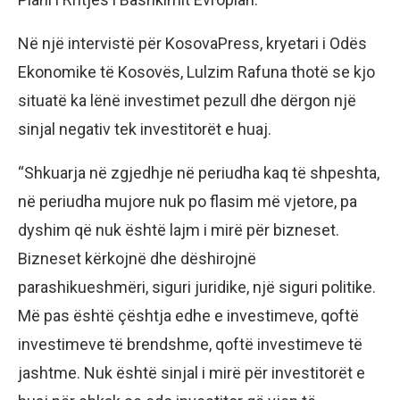
Në një intervistë për KosovaPress, kryetari i Odës
Ekonomike të Kosovës, Lulzim Rafuna thotë se kjo
situatë ka lënë investimet pezull dhe dërgon një
sinjal negativ tek investitorët e huaj.
“Shkuarja në zgjedhje në periudha kaq të shpeshta,
në periudha mujore nuk po flasim më vjetore, pa
dyshim që nuk është lajm i mirë për bizneset.
Bizneset kërkojnë dhe dëshirojnë
parashikueshmëri, siguri juridike, një siguri politike.
Më pas është çështja edhe e investimeve, qoftë
investimeve të brendshme, qoftë investimeve të
jashtme. Nuk është sinjal i mirë për investitorët e