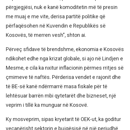
përgjegjësi, nuk e kanë komoditetin më të presin
me muaj e me vite, derisa partitë politike që
përfaqësohen në Kuvendin e Republikës së
Kosovës, të merren vesh”, shton ai.
Përveç sfidave të brendshme, ekonomia e Kosovës
ndikohet edhe nga krizat globale, si ajo në Lindjen e
Mesme, e cila ka nxitur inflacionin përmes rritjes së
çmimeve të naftës. Përderisa vendet e rajonit dhe
të BE-së kanë ndërmarrë masa fiskale për të
lehtësuar barrën mbi qytetarët dhe bizneset, një
veprim i tillë ka munguar në Kosovë.
Ky mosveprim, sipas kryetarit të OEK-ut, ka goditur
veçanërisht sektorin e bujqësisë në një periudhë