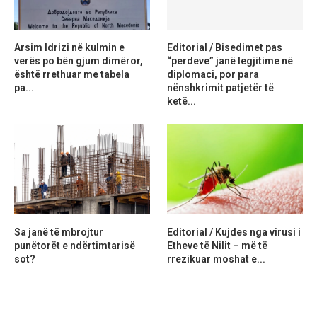
Arsim Idrizi në kulmin e
Editorial / Bisedimet pas
verës po bën gjum dimëror,
“perdeve” janë legjitime në
është rrethuar me tabela
diplomaci, por para
pa...
nënshkrimit patjetër të
ketë...
Sa janë të mbrojtur
Editorial / Kujdes nga virusi i
punëtorët e ndërtimtarisë
Etheve të Nilit – më të
sot?
rrezikuar moshat e...