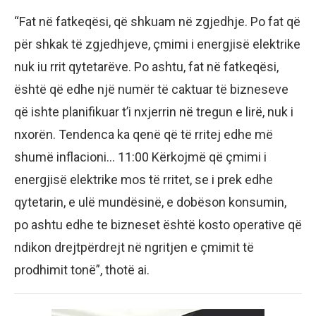
“Fat në fatkeqësi, që shkuam në zgjedhje. Po fat që
për shkak të zgjedhjeve, çmimi i energjisë elektrike
nuk iu rrit qytetarëve. Po ashtu, fat në fatkeqësi,
është që edhe një numër të caktuar të bizneseve
që ishte planifikuar t’i nxjerrin në tregun e lirë, nuk i
nxorën. Tendenca ka qenë që të rritej edhe më
shumë inflacioni… 11:00 Kërkojmë që çmimi i
energjisë elektrike mos të rritet, se i prek edhe
qytetarin, e ulë mundësinë, e dobëson konsumin,
po ashtu edhe te bizneset është kosto operative që
ndikon drejtpërdrejt në ngritjen e çmimit të
prodhimit tonë”, thotë ai.