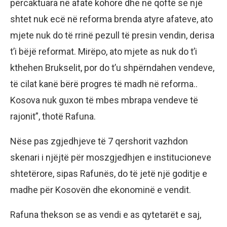
përcaktuara në afate kohore dhe në qoftë se një
shtet nuk ecë në reforma brenda atyre afateve, ato
mjete nuk do të rrinë pezull të presin vendin, derisa
t’i bëjë reformat. Mirëpo, ato mjete as nuk do t’i
kthehen Brukselit, por do t’u shpërndahen vendeve,
të cilat kanë bërë progres të madh në reforma..
Kosova nuk guxon të mbes mbrapa vendeve të
rajonit”, thotë Rafuna.
Nëse pas zgjedhjeve të 7 qershorit vazhdon
skenari i njëjtë për moszgjedhjen e institucioneve
shtetërore, sipas Rafunës, do të jetë një goditje e
madhe për Kosovën dhe ekonominë e vendit.
Rafuna thekson se as vendi e as qytetarët e saj,