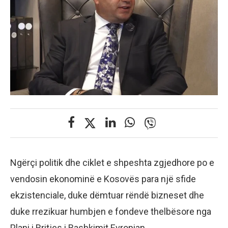
Ngërçi politik dhe ciklet e shpeshta zgjedhore po e
vendosin ekonominë e Kosovës para një sfide
ekzistenciale, duke dëmtuar rëndë bizneset dhe
duke rrezikuar humbjen e fondeve thelbësore nga
Plani i Rritjes i Bashkimit Evropian.