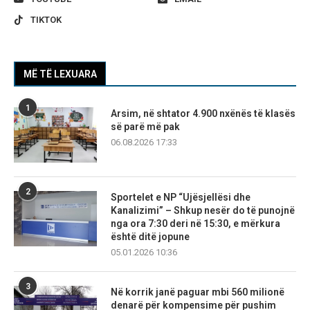
TIKTOK
MË TË LEXUARA
1
Arsim, në shtator 4.900 nxënës të klasës
së parë më pak
06.08.2026 17:33
2
Sportelet e NP “Ujësjellësi dhe
Kanalizimi” – Shkup nesër do të punojnë
nga ora 7:30 deri në 15:30, e mërkura
është ditë jopune
05.01.2026 10:36
3
Në korrik janë paguar mbi 560 milionë
denarë për kompensime për pushim