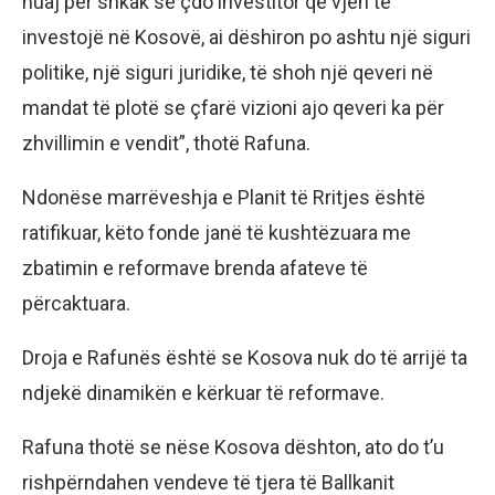
huaj për shkak se çdo investitor që vjen të
investojë në Kosovë, ai dëshiron po ashtu një siguri
politike, një siguri juridike, të shoh një qeveri në
mandat të plotë se çfarë vizioni ajo qeveri ka për
zhvillimin e vendit”, thotë Rafuna.
Ndonëse marrëveshja e Planit të Rritjes është
ratifikuar, këto fonde janë të kushtëzuara me
zbatimin e reformave brenda afateve të
përcaktuara.
Droja e Rafunës është se Kosova nuk do të arrijë ta
ndjekë dinamikën e kërkuar të reformave.
Rafuna thotë se nëse Kosova dështon, ato do t’u
rishpërndahen vendeve të tjera të Ballkanit