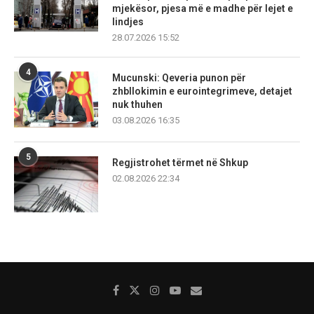
mjekësor, pjesa më e madhe për lejet e
lindjes
28.07.2026 15:52
4
Mucunski: Qeveria punon për
zhbllokimin e eurointegrimeve, detajet
nuk thuhen
03.08.2026 16:35
5
Regjistrohet tërmet në Shkup
02.08.2026 22:34