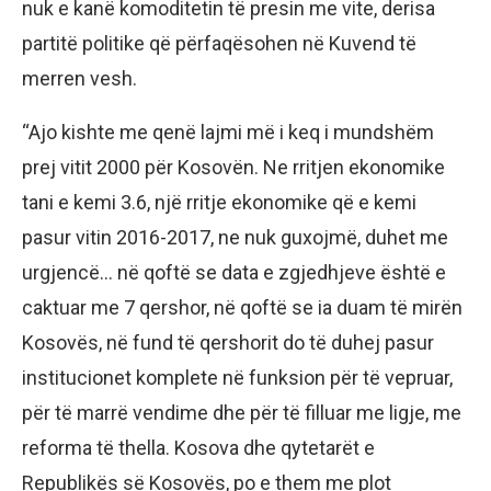
nuk e kanë komoditetin të presin me vite, derisa
partitë politike që përfaqësohen në Kuvend të
merren vesh.
“Ajo kishte me qenë lajmi më i keq i mundshëm
prej vitit 2000 për Kosovën. Ne rritjen ekonomike
tani e kemi 3.6, një rritje ekonomike që e kemi
pasur vitin 2016-2017, ne nuk guxojmë, duhet me
urgjencë… në qoftë se data e zgjedhjeve është e
caktuar me 7 qershor, në qoftë se ia duam të mirën
Kosovës, në fund të qershorit do të duhej pasur
institucionet komplete në funksion për të vepruar,
për të marrë vendime dhe për të filluar me ligje, me
reforma të thella. Kosova dhe qytetarët e
Republikës së Kosovës, po e them me plot