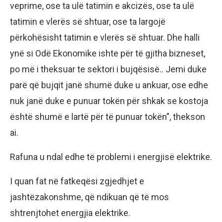
veprime, ose ta ulë tatimin e akcizës, ose ta ulë
tatimin e vlerës së shtuar, ose ta largojë
përkohësisht tatimin e vlerës së shtuar. Dhe halli
ynë si Odë Ekonomike ishte për të gjitha bizneset,
po më i theksuar te sektori i bujqësisë.. Jemi duke
parë që bujqit janë shumë duke u ankuar, ose edhe
nuk janë duke e punuar tokën për shkak se kostoja
është shumë e lartë për të punuar tokën”, thekson
ai.
Rafuna u ndal edhe të problemi i energjisë elektrike.
I quan fat në fatkeqësi zgjedhjet e
jashtëzakonshme, që ndikuan që të mos
shtrenjtohet energjia elektrike.