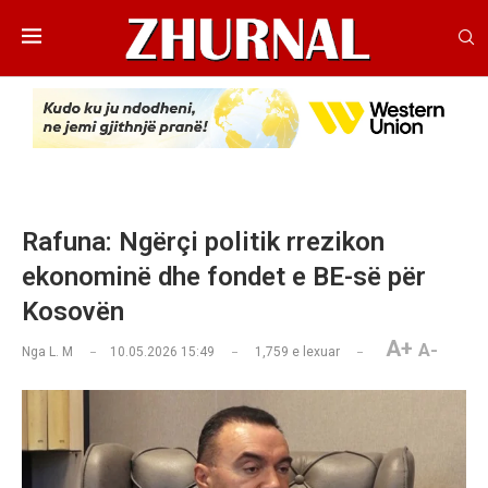
​Rafuna: Ngërçi politik rrezikon
ekonominë dhe fondet e BE-së për
Kosovën
A+
A-
Nga
L. M
10.05.2026 15:49
1,759
e lexuar