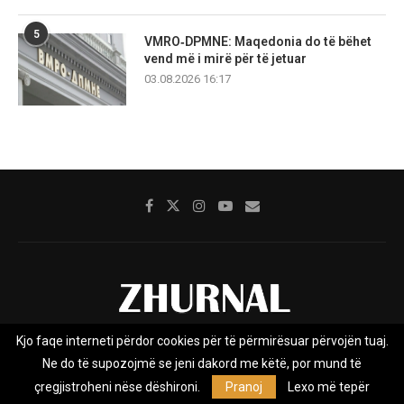
5
VMRO‑DPMNE: Maqedonia do të bëhet
vend më i mirë për të jetuar
03.08.2026 16:17
Kjo faqe interneti përdor cookies për të përmirësuar përvojën tuaj.
Rreth nesh
Impresumi
Marketing
Kontakt
Ne do të supozojmë se jeni dakord me këtë, por mund të
Privacy Policy
çregjistroheni nëse dëshironi.
Pranoj
Lexo më tepër