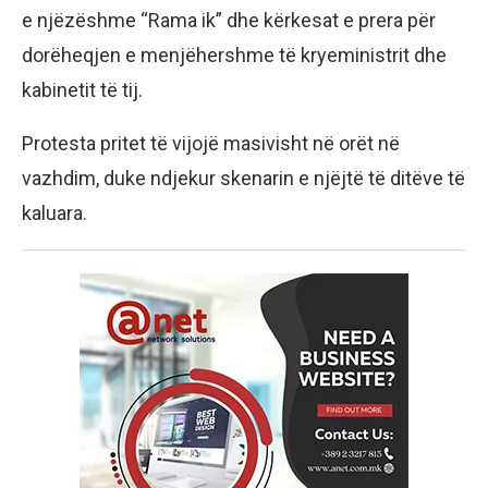
e njëzëshme “Rama ik” dhe kërkesat e prera për
dorëheqjen e menjëhershme të kryeministrit dhe
kabinetit të tij.
Protesta pritet të vijojë masivisht në orët në
vazhdim, duke ndjekur skenarin e njëjtë të ditëve të
kaluara.