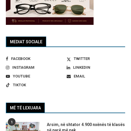
MEDIAT SOCIALE
FACEBOOK
TWITTER
INSTAGRAM
LINKEDIN
YOUTUBE
EMAIL
TIKTOK
MË TË LEXUARA
1
Arsim, në shtator 4.900 nxënës të klasës
së parë më pak