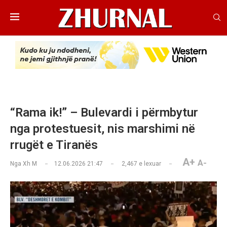
“Rama ik!” – Bulevardi i përmbytur
nga protestuesit, nis marshimi në
rrugët e Tiranës
A+
A-
Nga
Xh M
12.06.2026 21:47
2,467
e lexuar