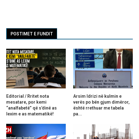
POSTIMET E FUNDIT
Editorial / Rritet nota
Arsim Idrizi në kulmin e
mesatare, por kemi
verës po bën gjum dimëror,
“analfabetë” që s’dinë as
është rrethuar me tabela
lexim e as matematikë!
pa...