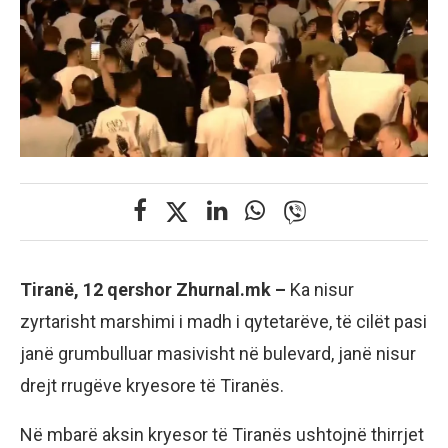
Tiranë, 12 qershor Zhurnal.mk –
Ka nisur
zyrtarisht marshimi i madh i qytetarëve, të cilët pasi
janë grumbulluar masivisht në bulevard, janë nisur
drejt rrugëve kryesore të Tiranës.
Në mbarë aksin kryesor të Tiranës ushtojnë thirrjet