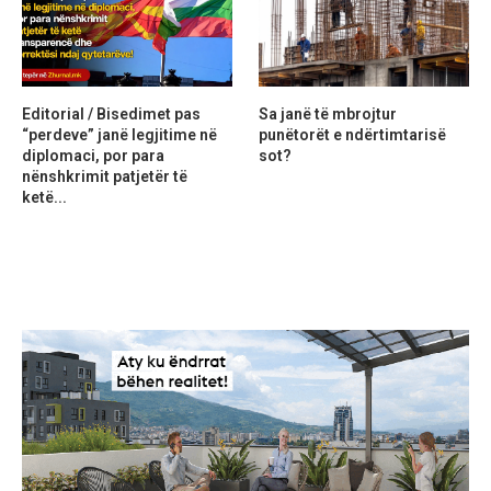
Editorial / Bisedimet pas
Sa janë të mbrojtur
“perdeve” janë legjitime në
punëtorët e ndërtimtarisë
diplomaci, por para
sot?
nënshkrimit patjetër të
ketë...