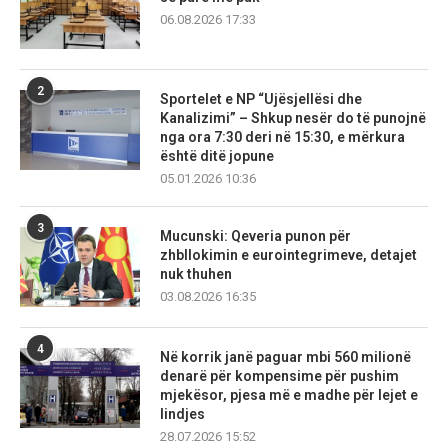
06.08.2026 17:33
2
Sportelet e NP “Ujësjellësi dhe
Kanalizimi” – Shkup nesër do të punojnë
nga ora 7:30 deri në 15:30, e mërkura
është ditë jopune
05.01.2026 10:36
3
Mucunski: Qeveria punon për
zhbllokimin e eurointegrimeve, detajet
nuk thuhen
03.08.2026 16:35
4
Në korrik janë paguar mbi 560 milionë
denarë për kompensime për pushim
mjekësor, pjesa më e madhe për lejet e
lindjes
28.07.2026 15:52