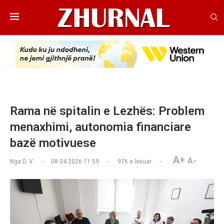
Rama në spitalin e Lezhës: Problem
menaxhimi, autonomia financiare
bazë motivuese
A+
A-
Nga
D. V.
08.04.2026 11:59
976
e lexuar