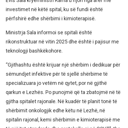
Evis Sala kryeministri Rama u njoh nga afër me
investimet në këtë spital, ku së fundi është
përfshirë edhe shërbimi i kimioterapisë.
Ministrja Sala informoi se spitali është
rikonstruktuar në vitin 2025 dhe është i pajisur me
teknologji bashkëkohore.
“Gjithashtu është krijuar një shërbim i dedikuar për
sëmundjet infektive për të sjellë shërbime të
specializuara jo vetëm në qytet, por në gjithë
qarkun e Lezhës. Po punojmë që ta zbatojmë në të
gjitha spitalet rajonale. Në kuadër të planit tonë të
shërbimit onkologjik edhe këtu në Lezhë, në
spitalin rajonal, kemi shërbimin e kimioterapisë me