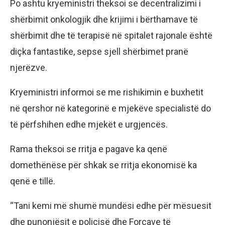
Po ashtu kryeministri theksoi se decentralizimi i
shërbimit onkologjik dhe krijimi i bërthamave të
shërbimit dhe të terapisë në spitalet rajonale është
diçka fantastike, sepse sjell shërbimet pranë
njerëzve.
Kryeministri informoi se me rishikimin e buxhetit
në qershor në kategorinë e mjekëve specialistë do
të përfshihen edhe mjekët e urgjencës.
Rama theksoi se rritja e pagave ka qenë
domethënëse për shkak se rritja ekonomisë ka
qenë e tillë.
“Tani kemi më shumë mundësi edhe për mësuesit
dhe punonjësit e policisë dhe Forcave të