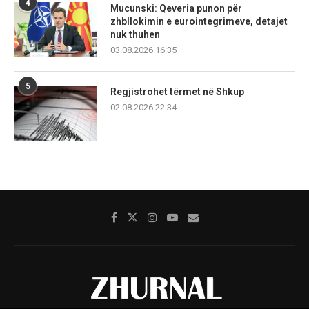
4
Mucunski: Qeveria punon për
zhbllokimin e eurointegrimeve, detajet
nuk thuhen
03.08.2026 16:35
5
Regjistrohet tërmet në Shkup
02.08.2026 22:34