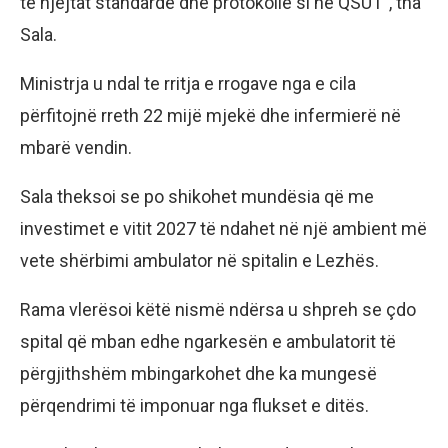
të njëjtat standarde dhe protokolle si në QSUT”, tha
Sala.
Ministrja u ndal te rritja e rrogave nga e cila
përfitojnë rreth 22 mijë mjekë dhe infermierë në
mbarë vendin.
Sala theksoi se po shikohet mundësia që me
investimet e vitit 2027 të ndahet në një ambient më
vete shërbimi ambulator në spitalin e Lezhës.
Rama vlerësoi këtë nismë ndërsa u shpreh se çdo
spital që mban edhe ngarkesën e ambulatorit të
përgjithshëm mbingarkohet dhe ka mungesë
përqendrimi të imponuar nga flukset e ditës.