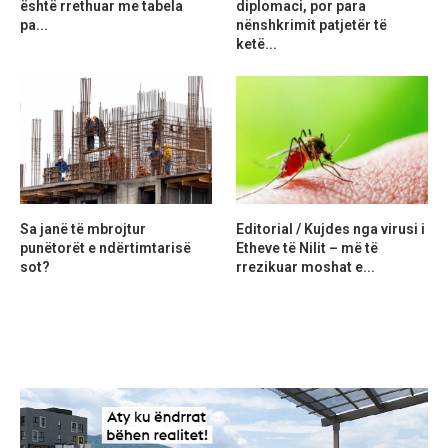
është rrethuar me tabela
diplomaci, por para
pa...
nënshkrimit patjetër të
ketë...
Sa janë të mbrojtur
Editorial / Kujdes nga virusi i
punëtorët e ndërtimtarisë
Etheve të Nilit – më të
sot?
rrezikuar moshat e...