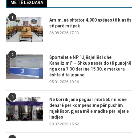
MË TË LEXUARA
1
Arsim, në shtator 4.900 nxënës të klasës
së parë më pak
06.08.2026 17:33
2
Sportelet e NP “Ujësjellësi dhe
Kanalizimi” – Shkup nesër do të punojnë
nga ora 7:30 deri në 15:30, e mërkura
është ditë jopune
05.01.2026 10:36
3
Në korrik janë paguar mbi 560 milionë
denarë për kompensime për pushim
mjekësor, pjesa më e madhe për lejet e
lindjes
28.07.2026 15:52