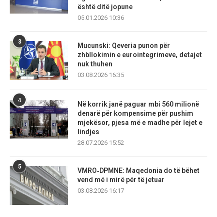
është ditë jopune
05.01.2026 10:36
3
Mucunski: Qeveria punon për
zhbllokimin e eurointegrimeve, detajet
nuk thuhen
03.08.2026 16:35
4
Në korrik janë paguar mbi 560 milionë
denarë për kompensime për pushim
mjekësor, pjesa më e madhe për lejet e
lindjes
28.07.2026 15:52
5
VMRO‑DPMNE: Maqedonia do të bëhet
vend më i mirë për të jetuar
03.08.2026 16:17