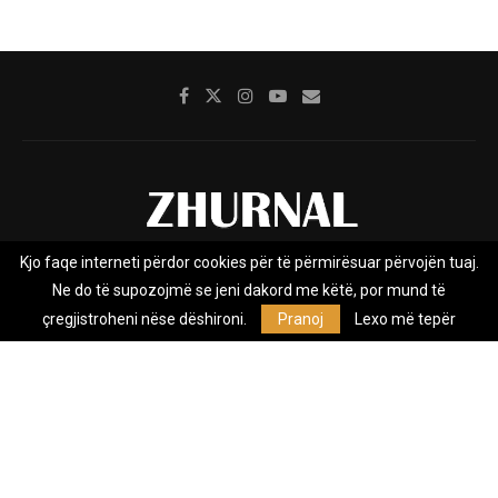
Kjo faqe interneti përdor cookies për të përmirësuar përvojën tuaj.
Rreth nesh
Impresumi
Marketing
Kontakt
Ne do të supozojmë se jeni dakord me këtë, por mund të
Privacy Policy
çregjistroheni nëse dëshironi.
Pranoj
Lexo më tepër
Zhurnal.mk është Agjenci e Lajmeve e pavarur, e themeluar në vitin
2009, që e mbulon Maqedoninë, Kosovën, Shqipërinë edhe lajmet
nga bota.
@2026 - All Right Reserved. Designed and Developed by
Anet.Com.Mk