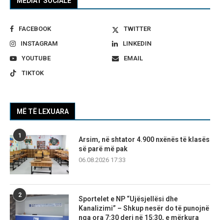
MEDIAT SOCIALE
FACEBOOK
TWITTER
INSTAGRAM
LINKEDIN
YOUTUBE
EMAIL
TIKTOK
MË TË LEXUARA
1
Arsim, në shtator 4.900 nxënës të klasës
së parë më pak
06.08.2026 17:33
2
Sportelet e NP “Ujësjellësi dhe
Kanalizimi” – Shkup nesër do të punojnë
nga ora 7:30 deri në 15:30, e mërkura