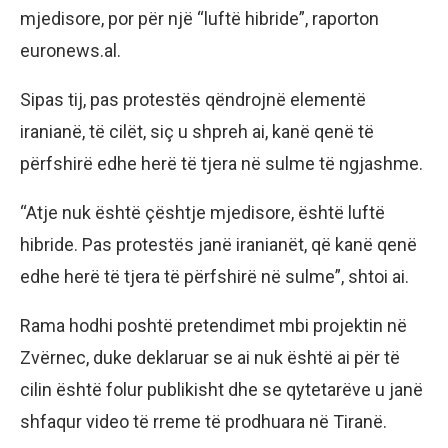
mjedisore, por për një “luftë hibride”, raporton
euronews.al.
Sipas tij, pas protestës qëndrojnë elementë
iranianë, të cilët, siç u shpreh ai, kanë qenë të
përfshirë edhe herë të tjera në sulme të ngjashme.
“Atje nuk është çështje mjedisore, është luftë
hibride. Pas protestës janë iranianët, që kanë qenë
edhe herë të tjera të përfshirë në sulme”, shtoi ai.
Rama hodhi poshtë pretendimet mbi projektin në
Zvërnec, duke deklaruar se ai nuk është ai për të
cilin është folur publikisht dhe se qytetarëve u janë
shfaqur video të rreme të prodhuara në Tiranë.