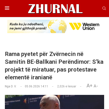
Rama pyetet për Zvërnecin në
Samitin BE-Ballkani Perëndimor: S’ka
projekt të miratuar, pas protestave
elementë iranianë
A+
A-
Nga
D. V.
05.06.2026 14:11
2,026
e lexuar