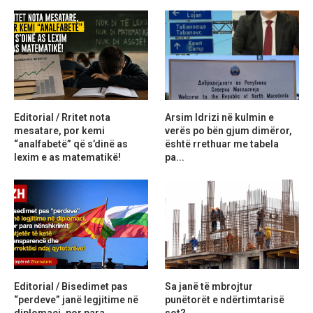
Editorial / Rritet nota
Arsim Idrizi në kulmin e
mesatare, por kemi
verës po bën gjum dimëror,
“analfabetë” që s’dinë as
është rrethuar me tabela
lexim e as matematikë!
pa...
Editorial / Bisedimet pas
Sa janë të mbrojtur
“perdeve” janë legjitime në
punëtorët e ndërtimtarisë
diplomaci, por para
sot?