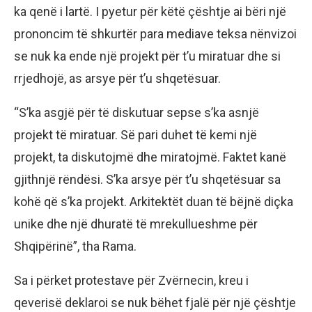
ka qenë i lartë. I pyetur për këtë çështje ai bëri një
prononcim të shkurtër para mediave teksa nënvizoi
se nuk ka ende një projekt për t’u miratuar dhe si
rrjedhojë, as arsye për t’u shqetësuar.
“S’ka asgjë për të diskutuar sepse s’ka asnjë
projekt të miratuar. Së pari duhet të kemi një
projekt, ta diskutojmë dhe miratojmë. Faktet kanë
gjithnjë rëndësi. S’ka arsye për t’u shqetësuar sa
kohë që s’ka projekt. Arkitektët duan të bëjnë diçka
unike dhe një dhuratë të mrekullueshme për
Shqipërinë”, tha Rama.
Sa i përket protestave për Zvërnecin, kreu i
qeverisë deklaroi se nuk bëhet fjalë për një çështje