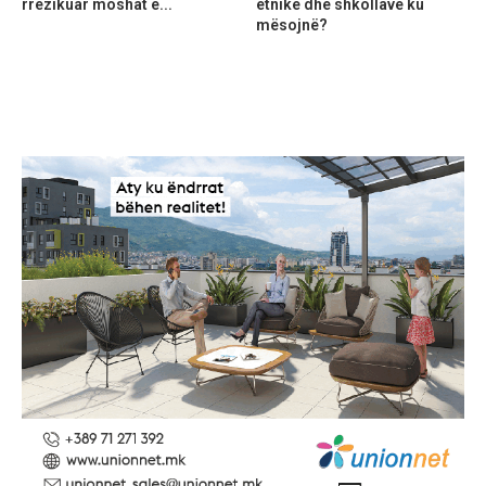
rrezikuar moshat e...
etnike dhe shkollave ku
mësojnë?