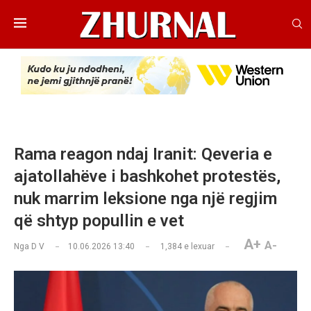
Rama reagon ndaj Iranit: Qeveria e
ajatollahëve i bashkohet protestës,
nuk marrim leksione nga një regjim
që shtyp popullin e vet
A+
A-
Nga
D V
10.06.2026 13:40
1,384
e lexuar