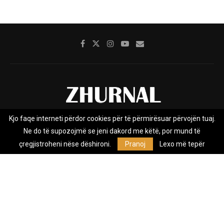
Kjo faqe interneti përdor cookies për të përmirësuar përvojën tuaj.
Rreth nesh
Impresumi
Marketing
Kontakt
Ne do të supozojmë se jeni dakord me këtë, por mund të
Privacy Policy
çregjistroheni nëse dëshironi.
Pranoj
Lexo më tepër
Zhurnal.mk është Agjenci e Lajmeve e pavarur, e themeluar në vitin
2009, që e mbulon Maqedoninë, Kosovën, Shqipërinë edhe lajmet
nga bota.
@2026 - All Right Reserved. Designed and Developed by
Anet.Com.Mk