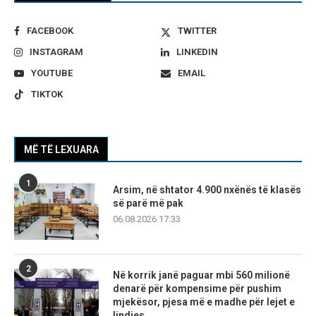
FACEBOOK
TWITTER
INSTAGRAM
LINKEDIN
YOUTUBE
EMAIL
TIKTOK
MË TË LEXUARA
1
Arsim, në shtator 4.900 nxënës të klasës
së parë më pak
06.08.2026 17:33
2
Në korrik janë paguar mbi 560 milionë
denarë për kompensime për pushim
mjekësor, pjesa më e madhe për lejet e
lindjes