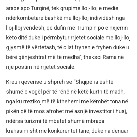
arabe apo Turqinë, tek grupime lloj-lloj e medie
ndërkombëtare bashkë me lloj-lloj individësh nga
lloj-lloj vendesh, që dufin me Trumpin po e nxjerrin
këto ditë duke i përmbytur rrjetet sociale me lloj-lloj
gjysmë të vërtetash, të cilat fryhen e fryhen duke u
bërë gënjeshtrat më të mëdha”, theksoi Rama në
një postim në rrjetet sociale.
Kreu i qeverisë u shpreh se “Shqipëria është
shumë e vogël për të rënë në këtë kurth të madh,
nga ku rrezikojmë të kthehemi me këmbët tona në
pikën që të mos afrohet më asnjë investitor i huaj,
ndërsa turizmi të mbetet shumë mbrapa
krahasimisht me konkurentët tanë, duke na dënuar