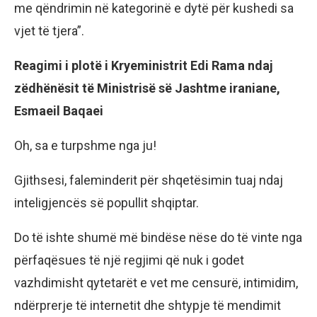
me qëndrimin në kategorinë e dytë për kushedi sa
vjet të tjera”.
Reagimi i plotë i Kryeministrit Edi Rama ndaj
zëdhënësit të Ministrisë së Jashtme iraniane,
Esmaeil Baqaei
Oh, sa e turpshme nga ju!
Gjithsesi, faleminderit për shqetësimin tuaj ndaj
inteligjencës së popullit shqiptar.
Do të ishte shumë më bindëse nëse do të vinte nga
përfaqësues të një regjimi që nuk i godet
vazhdimisht qytetarët e vet me censurë, intimidim,
ndërprerje të internetit dhe shtypje të mendimit