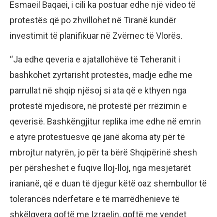
Esmaeil Baqaei, i cili ka postuar edhe një video të
protestës që po zhvillohet në Tiranë kundër
investimit të planifikuar në Zvërnec të Vlorës.
“Ja edhe qeveria e ajatallohëve të Teheranit i
bashkohet zyrtarisht protestës, madje edhe me
parrullat në shqip njësoj si ata që e kthyen nga
protestë mjedisore, në protestë për rrëzimin e
qeverisë. Bashkëngjitur replika ime edhe në emrin
e atyre protestuesve që janë akoma aty për të
mbrojtur natyrën, jo për ta bërë Shqipërinë shesh
për përsheshet e fuqive lloj-lloj, nga mesjetarët
iranianë, që e duan të djegur këtë oaz shembullor të
tolerancës ndërfetare e të marrëdhënieve të
shkëlqyera qoftë me Izraelin, qoftë me vendet