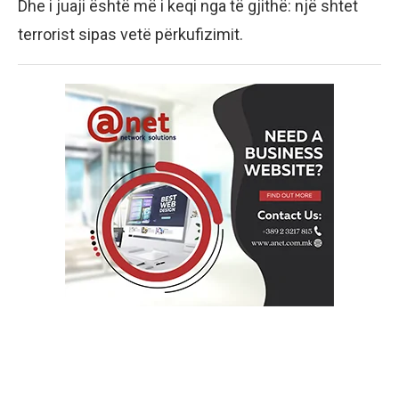
Dhe i juaji është më i keqi nga të gjithë: një shtet
terrorist sipas vetë përkufizimit.