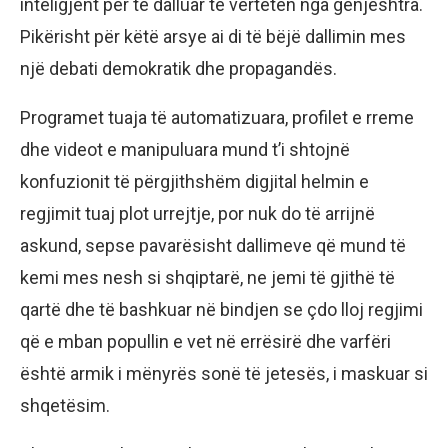
inteligjent për të dalluar të vërtetën nga gënjeshtra.
Pikërisht për këtë arsye ai di të bëjë dallimin mes
një debati demokratik dhe propagandës.
Programet tuaja të automatizuara, profilet e rreme
dhe videot e manipuluara mund t’i shtojnë
konfuzionit të përgjithshëm digjital helmin e
regjimit tuaj plot urrejtje, por nuk do të arrijnë
askund, sepse pavarësisht dallimeve që mund të
kemi mes nesh si shqiptarë, ne jemi të gjithë të
qartë dhe të bashkuar në bindjen se çdo lloj regjimi
që e mban popullin e vet në errësirë dhe varfëri
është armik i mënyrës sonë të jetesës, i maskuar si
shqetësim.