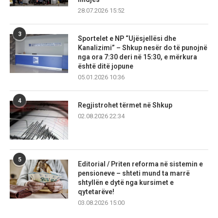
28.07.2026 15:52
3
Sportelet e NP “Ujësjellësi dhe
Kanalizimi” – Shkup nesër do të punojnë
nga ora 7:30 deri në 15:30, e mërkura
është ditë jopune
05.01.2026 10:36
4
Regjistrohet tërmet në Shkup
02.08.2026 22:34
5
Editorial / Priten reforma në sistemin e
pensioneve – shteti mund ta marrë
shtyllën e dytë nga kursimet e
qytetarëve!
03.08.2026 15:00