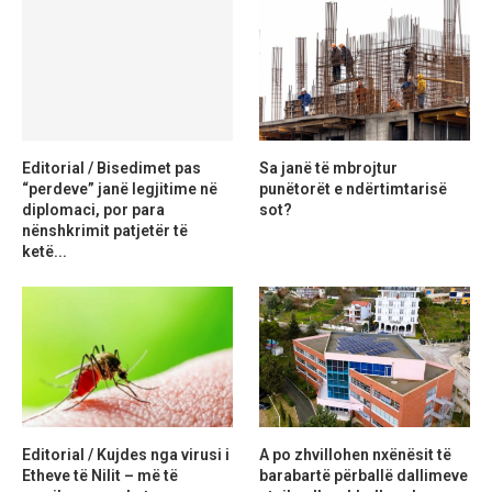
Editorial / Bisedimet pas
Sa janë të mbrojtur
“perdeve” janë legjitime në
punëtorët e ndërtimtarisë
diplomaci, por para
sot?
nënshkrimit patjetër të
ketë...
Editorial / Kujdes nga virusi i
A po zhvillohen nxënësit të
Etheve të Nilit – më të
barabartë përballë dallimeve