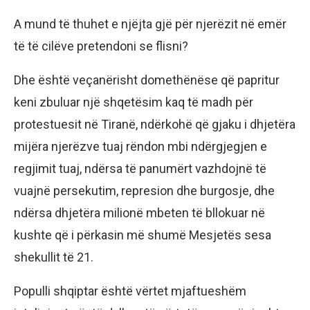
A mund të thuhet e njëjta gjë për njerëzit në emër
të të cilëve pretendoni se flisni?
Dhe është veçanërisht domethënëse që papritur
keni zbuluar një shqetësim kaq të madh për
protestuesit në Tiranë, ndërkohë që gjaku i dhjetëra
mijëra njerëzve tuaj rëndon mbi ndërgjegjen e
regjimit tuaj, ndërsa të panumërt vazhdojnë të
vuajnë persekutim, represion dhe burgosje, dhe
ndërsa dhjetëra milionë mbeten të bllokuar në
kushte që i përkasin më shumë Mesjetës sesa
shekullit të 21.
Populli shqiptar është vërtet mjaftueshëm