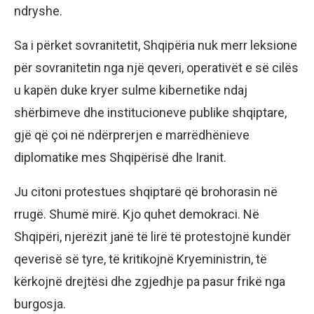
ndryshe.
Sa i përket sovranitetit, Shqipëria nuk merr leksione
për sovranitetin nga një qeveri, operativët e së cilës
u kapën duke kryer sulme kibernetike ndaj
shërbimeve dhe institucioneve publike shqiptare,
gjë që çoi në ndërprerjen e marrëdhënieve
diplomatike mes Shqipërisë dhe Iranit.
Ju citoni protestues shqiptarë që brohorasin në
rrugë. Shumë mirë. Kjo quhet demokraci. Në
Shqipëri, njerëzit janë të lirë të protestojnë kundër
qeverisë së tyre, të kritikojnë Kryeministrin, të
kërkojnë drejtësi dhe zgjedhje pa pasur frikë nga
burgosja.