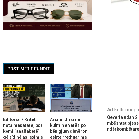
POSTIMET E FUNDIT
Artikulli i më
Qeveria ndan 2 
Editorial / Rritet
Arsim Idrizi në
mbështet pjesë
nota mesatare, por
kulmin e verës po
ndërkombëtar
kemi “analfabetë”
bën gjum dimëror,
që s’dinë as lexim e
është rrethuar me