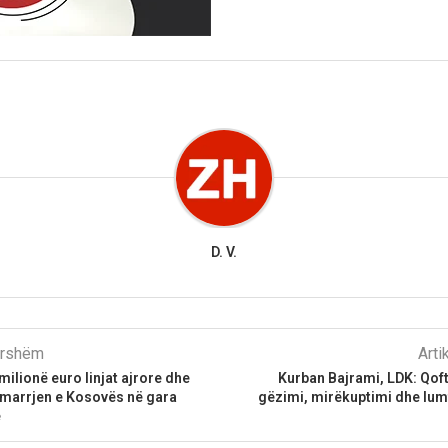
D. V.
parshëm
Arti
milionë euro linjat ajrore dhe
Kurban Bajrami, LDK: Qoftë
marrjen e Kosovës në gara
gëzimi, mirëkuptimi dhe lumt
e