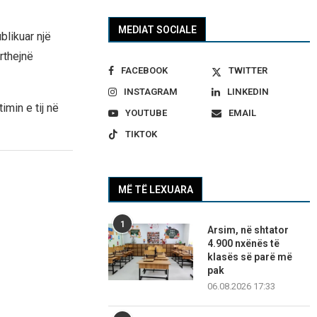
MEDIAT SOCIALE
blikuar një
rthejnë
FACEBOOK
TWITTER
INSTAGRAM
LINKEDIN
min e tij në
YOUTUBE
EMAIL
TIKTOK
MË TË LEXUARA
1
Arsim, në shtator
4.900 nxënës të
klasës së parë më
pak
06.08.2026 17:33