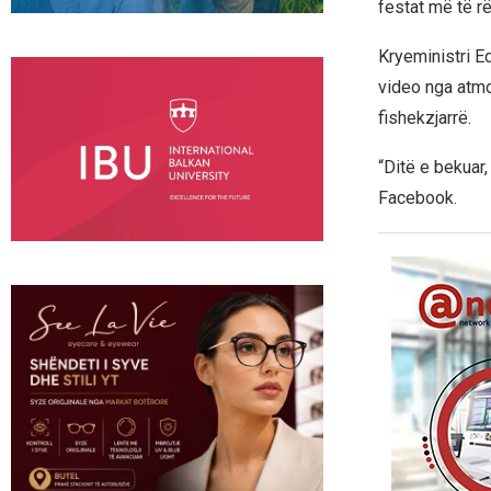
festat më të r
Kryeministri Ed
video nga atm
fishekzjarrë.
“Ditë e bekuar
Facebook.