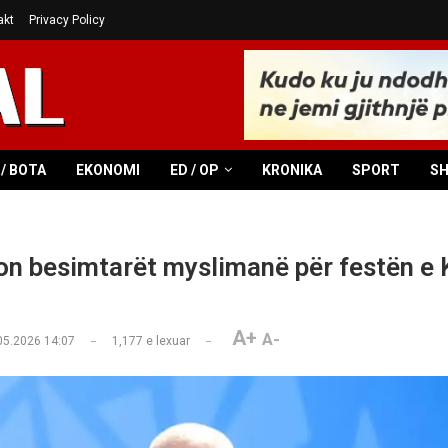
akt
Privacy Policy
/ BOTA
EKONOMI
ED / OP
KRONIKA
SPORT
S
n besimtarët myslimanë për festën e 
A+
A-
05.2026 14:07
1,177
e lexuar