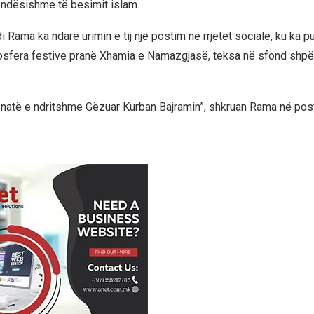
ëndësishme të besimit islam.
i Rama ka ndarë urimin e tij një postim në rrjetet sociale, ku ka pu
osfera festive pranë Xhamia e Namazgjasë, teksa në sfond shpë
, natë e ndritshme Gëzuar Kurban Bajramin”, shkruan Rama në posti