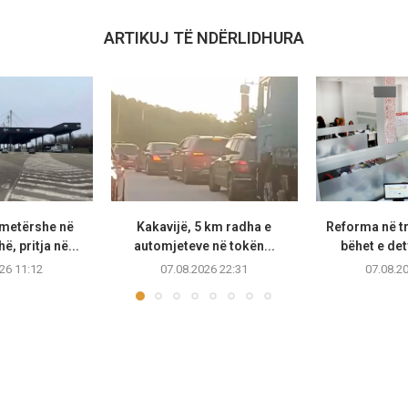
ARTIKUJ TË NDËRLIDHURA
metërshe në
Kakavijë, 5 km radha e
Reforma në t
, pritja në...
automjeteve në tokën...
bëhet e de
26 11:12
07.08.2026 22:31
07.08.2