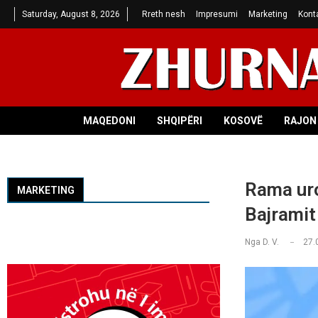
Saturday, August 8, 2026
Rreth nesh
Impresumi
Marketing
Kont
MAQEDONI
SHQIPËRI
KOSOVË
RAJON 
Rama uro
MARKETING
Bajramit
Nga
D. V.
27.