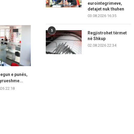
eurointegrimeve,
detajet nuk thuhen
03.08.2026 16:35
5
Regjistrohet tërmet
në Shkup
02.08.2026 22:34
regun e punës,
Senati i SHBA-ve konfirmon
“Ju erdhi fu
tyrueshme...
Eric Wendt si ambasador...
fjalimet para 
protes
026 22:18
07.08.2026 22:03
07.08.2