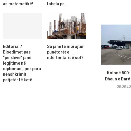
as matematikë!
tabela pa...
Editorial /
Sa janë të mbrojtur
Bisedimet pas
punëtorët e
“perdeve” janë
ndërtimtarisë sot?
legjitime në
diplomaci, por para
Kolonë 500-
nënshkrimit
Dheun e Bardhë
patjetër të ketë...
08.08.20