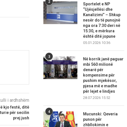
2
Sportelet e NP
“Ujësjellësi dhe
Kanalizimi” – Shkup
nesër do të punojnë
nga ora 7:30 deri në
15:30, e mërkura
është ditë jopune
05.01.2026 10:36
3
Në korrik janë paguar
mbi 560 milionë
denarë për
kompensime për
pushim mjekësor,
pjesa më e madhe
për lejet e lindjes
28.07.2026 15:52
kulli i ardhshëm
 kjo festë, ditë
4
urie për secilin
Mucunski: Qeveria
prej jush
punon për
zhbllokimin e