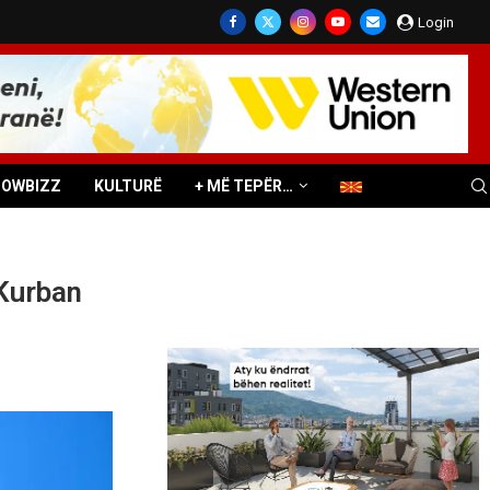
Login
HOWBIZZ
KULTURË
+ MË TEPËR…
Kurban