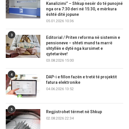
Kanalizimi” – Shkup nesër do të punojnë
nga ora 7:30 deri në 15:30, e mërkura
është ditë jopune
05.01.2026 10:36
3
Editorial / Priten reforma në sistemin e
pensioneve – shteti mund ta marrë
shtyllën e dytë nga kursimet e
qytetarëve!
03.08.2026 15:00
4
DAP-i e fillon fazën e tretë të projektit
fatura elektronike
04.06.2026 13:52
5
Regjistrohet tërmet në Shkup
02.08.2026 22:34