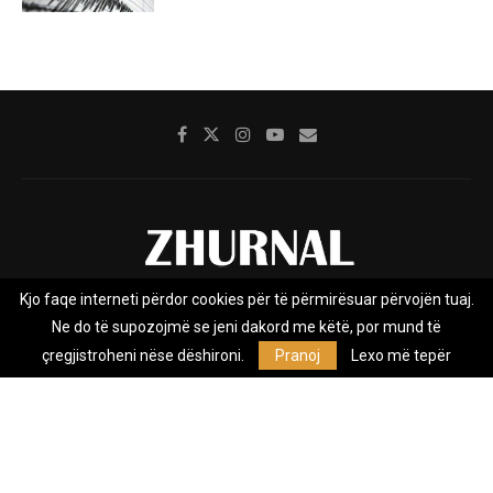
Kjo faqe interneti përdor cookies për të përmirësuar përvojën tuaj.
Rreth nesh
Impresumi
Marketing
Kontakt
Ne do të supozojmë se jeni dakord me këtë, por mund të
Privacy Policy
çregjistroheni nëse dëshironi.
Pranoj
Lexo më tepër
Zhurnal.mk është Agjenci e Lajmeve e pavarur, e themeluar në vitin
2009, që e mbulon Maqedoninë, Kosovën, Shqipërinë edhe lajmet
nga bota.
@2026 - All Right Reserved. Designed and Developed by
Anet.Com.Mk