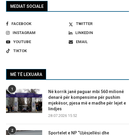
MEDIAT SOCIALE
FACEBOOK
TWITTER
INSTAGRAM
LINKEDIN
YOUTUBE
EMAIL
TIKTOK
MË TË LEXUARA
1
Në korrik janë paguar mbi 560 milionë
denarë për kompensime për pushim
mjekësor, pjesa më e madhe për lejet e
lindjes
28.07.2026 15:52
2
Sportelet e NP “Ujësjellësi dhe