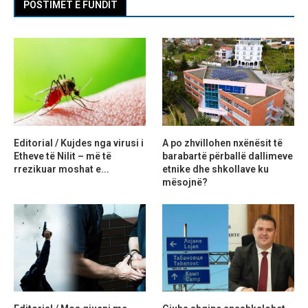
POSTIMET E FUNDIT
Editorial / Kujdes nga virusi i
A po zhvillohen nxënësit të
Etheve të Nilit – më të
barabartë përballë dallimeve
rrezikuar moshat e...
etnike dhe shkollave ku
mësojnë?