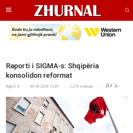
Raporti i SIGMA-s: Shqipëria
konsolidon reformat
A+
A-
Nga
D. V.
05.05.2026 12:03
1,215
e lexuar