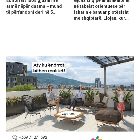
Editorial / Mos gjuani me
Gjuha shqipe anashkalohet
armë nëpër dasma – mund
në tabelat orientuese për
të përfundoni deri në 5...
fshatin e banuar plotësisht
me shqiptarë, Llojan, kur...