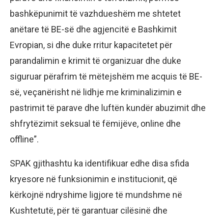
bashkëpunimit të vazhdueshëm me shtetet
anëtare të BE-së dhe agjencitë e Bashkimit
Evropian, si dhe duke rritur kapacitetet për
parandalimin e krimit të organizuar dhe duke
siguruar përafrim të mëtejshëm me acquis të BE-
së, veçanërisht në lidhje me kriminalizimin e
pastrimit të parave dhe luftën kundër abuzimit dhe
shfrytëzimit seksual të fëmijëve, online dhe
offline”.
SPAK gjithashtu ka identifikuar edhe disa sfida
kryesore në funksionimin e institucionit, që
kërkojnë ndryshime ligjore të mundshme në
Kushtetutë, për të garantuar cilësinë dhe