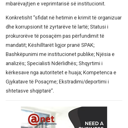
mbarëvajtjen e veprimtarisë së institucionit.
Konkretisht “sfidat në hetimin e krimit të organizuar
dhe korrupsionit të zyrtarëve të lartë; Statusi i
prokurorëve të posaçëm pas përfundimit të
mandatit; Këshilltarët ligjor pranë SPAK;
Bashkëpunimi me institucionet publike; Njësia e
analizës; Specialisti Ndërlidhës; Shqyrtimi i
kërkesave nga autoritetet e huaja; Kompetenca e
Gjykatave të Posaçme; Ekstradimi/deportimi i
shtetasve shqiptarë”.