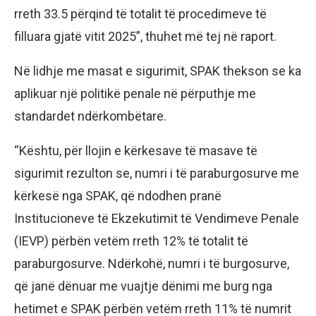
rreth 33.5 përqind të totalit të procedimeve të
filluara gjatë vitit 2025”, thuhet më tej në raport.
Në lidhje me masat e sigurimit, SPAK thekson se ka
aplikuar një politikë penale në përputhje me
standardet ndërkombëtare.
“Kështu, për llojin e kërkesave të masave të
sigurimit rezulton se, numri i të paraburgosurve me
kërkesë nga SPAK, që ndodhen pranë
Institucioneve të Ekzekutimit të Vendimeve Penale
(IEVP) përbën vetëm rreth 12% të totalit të
paraburgosurve. Ndërkohë, numri i të burgosurve,
që janë dënuar me vuajtje dënimi me burg nga
hetimet e SPAK përbën vetëm rreth 11% të numrit