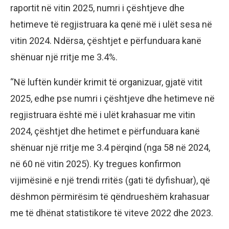
raportit në vitin 2025, numri i çështjeve dhe
hetimeve të regjistruara ka qenë më i ulët sesa në
vitin 2024. Ndërsa, çështjet e përfunduara kanë
shënuar një rritje me 3.4%.
“Në luftën kundër krimit të organizuar, gjatë vitit
2025, edhe pse numri i çështjeve dhe hetimeve në
regjistruara është më i ulët krahasuar me vitin
2024, çështjet dhe hetimet e përfunduara kanë
shënuar një rritje me 3.4 përqind (nga 58 në 2024,
në 60 në vitin 2025). Ky tregues konfirmon
vijimësinë e një trendi rritës (gati të dyfishuar), që
dëshmon përmirësim të qëndrueshëm krahasuar
me të dhënat statistikore të viteve 2022 dhe 2023.