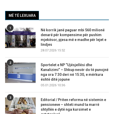
MË TË LEXUARA
1
Në korrik janë paguar mbi 560 milionë
denarë për kompensime për pushim
mjekësor, pjesa më e madhe për lejet e
lindjes
28.07.2026 15:52
2
Sportelet e NP “Ujësjellësi dhe
Kanalizimi” – Shkup nesër do të punojnë
nga ora 7:30 deri në 15:30, e mërkura
është ditë jopune
05.01.2026 10:36
3
Editorial / Priten reforma në sistemin e
pensioneve – shteti mund ta marrë
shtyllën e dytë nga kursimet e