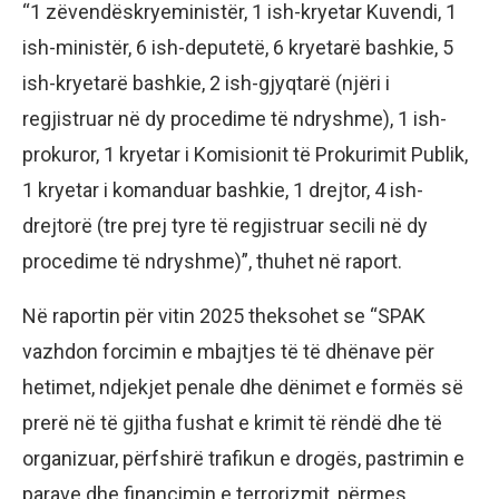
“1 zëvendëskryeministër, 1 ish-kryetar Kuvendi, 1
ish-ministër, 6 ish-deputetë, 6 kryetarë bashkie, 5
ish-kryetarë bashkie, 2 ish-gjyqtarë (njëri i
regjistruar në dy procedime të ndryshme), 1 ish-
prokuror, 1 kryetar i Komisionit të Prokurimit Publik,
1 kryetar i komanduar bashkie, 1 drejtor, 4 ish-
drejtorë (tre prej tyre të regjistruar secili në dy
procedime të ndryshme)”, thuhet në raport.
Në raportin për vitin 2025 theksohet se “SPAK
vazhdon forcimin e mbajtjes të të dhënave për
hetimet, ndjekjet penale dhe dënimet e formës së
prerë në të gjitha fushat e krimit të rëndë dhe të
organizuar, përfshirë trafikun e drogës, pastrimin e
parave dhe financimin e terrorizmit, përmes