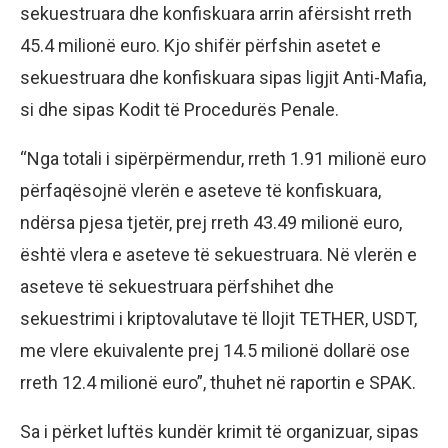
sekuestruara dhe konfiskuara arrin afërsisht rreth
45.4 milionë euro. Kjo shifër përfshin asetet e
sekuestruara dhe konfiskuara sipas ligjit Anti-Mafia,
si dhe sipas Kodit të Procedurës Penale.
“Nga totali i sipërpërmendur, rreth 1.91 milionë euro
përfaqësojnë vlerën e aseteve të konfiskuara,
ndërsa pjesa tjetër, prej rreth 43.49 milionë euro,
është vlera e aseteve të sekuestruara. Në vlerën e
aseteve të sekuestruara përfshihet dhe
sekuestrimi i kriptovalutave të llojit TETHER, USDT,
me vlere ekuivalente prej 14.5 milionë dollarë ose
rreth 12.4 milionë euro”, thuhet në raportin e SPAK.
Sa i përket luftës kundër krimit të organizuar, sipas