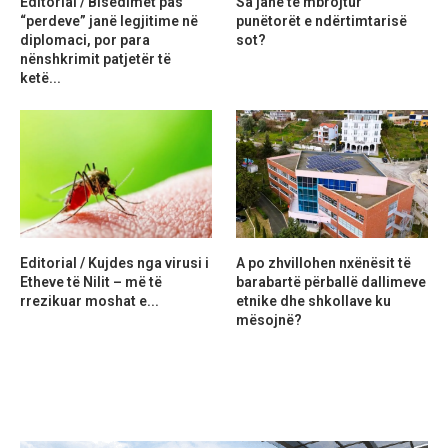
Editorial / Bisedimet pas
Sa janë të mbrojtur
“perdeve” janë legjitime në
punëtorët e ndërtimtarisë
diplomaci, por para
sot?
nënshkrimit patjetër të
ketë...
Editorial / Kujdes nga virusi i
A po zhvillohen nxënësit të
Etheve të Nilit – më të
barabartë përballë dallimeve
rrezikuar moshat e...
etnike dhe shkollave ku
mësojnë?