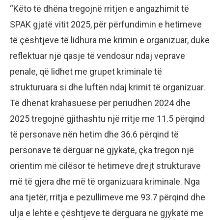
“Këto të dhëna tregojnë rritjen e angazhimit të
SPAK gjatë vitit 2025, për përfundimin e hetimeve
të çështjeve të lidhura me krimin e organizuar, duke
reflektuar një qasje të vendosur ndaj veprave
penale, që lidhet me grupet kriminale të
strukturuara si dhe luftën ndaj krimit të organizuar.
Të dhënat krahasuese për periudhën 2024 dhe
2025 tregojnë gjithashtu një rritje me 11.5 përqind
të personave nën hetim dhe 36.6 përqind të
personave të dërguar në gjykatë, çka tregon një
orientim më cilësor të hetimeve drejt strukturave
më të gjera dhe më të organizuara kriminale. Nga
ana tjetër, rritja e pezullimeve me 93.7 përqind dhe
ulja e lehtë e çështjeve të dërguara në gjykatë me