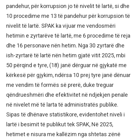
pandehur, për korrupsion jo të nivelit të lartë, si dhe
10 procedime me 13 të pandehur për korrupsion të
nivelit të lartë. SPAK ka vijuar me vendosmëri
hetimin e zyrtarëve të lartë, me 6 procedime të reja
dhe 16 personave nën hetim. Nga 30 zyrtarë dhe
ish-zyrtarë të lartë nën hetim gjatë vitit 2025, mbi
50 përqind e tyre, (18) janë dërguar në gjykatë me
kërkesë për gjykim, ndërsa 10 prej tyre janë dënuar
me vendim të formës së prerë, duke treguar
qëndrueshmëri dhe efektivitet në ndjekjen penale
në nivelet më të larta të administratës publike.
Sipas të dhënave statistikore, evidentohet niveli i
lartë i besimit të publikut tek SPAK, Në 2025,
hetimet e nisura me kallëzim nga shtetas zënë