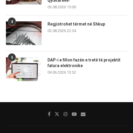
qytetarëve!
03.08.2026 15:00
4
Regjistrohet tërmet në Shkup
02.08.2026 22:34
5
DAP-i e fillon fazën e tretë të projektit
fatura elektronike
04.06.2026 13:52