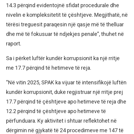
14.3 përqind evidentojnë sfidat procedurale dhe
nivelin e kompleksitetit të çështjeve. Megjithatë, në
tërësi treguesit paraqesin një qasje më të thelluar
dhe më të fokusuar të ndjekjes penale”, thuhet në
raport.
Sa i përket luftër kundër korrupsionit ka një rritje
me 17.7 përqind të hetimeve të reja.
“Në vitin 2025, SPAK ka vijuar të intensifikojë luftën
kundër korrupsionit, duke regjistruar një rritje prej
17.7 përqind të çështjeve apo hetimeve të reja dhe
12.2 përqind të çështjeve apo hetimeve të
përfunduara. Ky aktivitet i shtuar reflektohet në
dërgimin në gjykatë të 24 procedimeve me 147 të