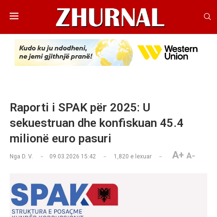
Raporti i SPAK për 2025: U
sekuestruan dhe konfiskuan 45.4
milionë euro pasuri
A+
A-
Nga
D. V.
09.03.2026 15:42
1,820
e lexuar