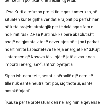
për secilin politikan dhe secilin qytetar.
“Pse Kurti e refuzon projektin e gazit amerikan, në
situatën kur të gjitha vendet e rajonit po përfshihen
në këtë projekt strategjik për të dalë nga sfera e
ndikimit rus? 2.Pse Kurti nuk ka bërë absolutisht
asgjë në gjashtë vite të qeverisjes së tij sa i përket
ndërtimit të kapaciteteve të reja energjetike? 3.Kujt
i intereson që Kosova të vijojë të jetë e varur nga
importi i energjisë?”, shtron pyetjet ai.
Sipas ish-deputetit, heshtja përballë një dëmi të
tillë nuk është neutralitet, por, siç thotë ai, është
bashkëfajësi”.
“Kauzë për të protestuar deri në largimin e qeverisë