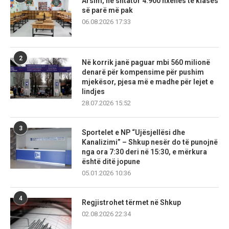
Arsim, në shtator 4.900 nxënës të klasës
së parë më pak
06.08.2026 17:33
2
Në korrik janë paguar mbi 560 milionë
denarë për kompensime për pushim
mjekësor, pjesa më e madhe për lejet e
lindjes
28.07.2026 15:52
3
Sportelet e NP “Ujësjellësi dhe
Kanalizimi” – Shkup nesër do të punojnë
nga ora 7:30 deri në 15:30, e mërkura
është ditë jopune
05.01.2026 10:36
4
Regjistrohet tërmet në Shkup
02.08.2026 22:34