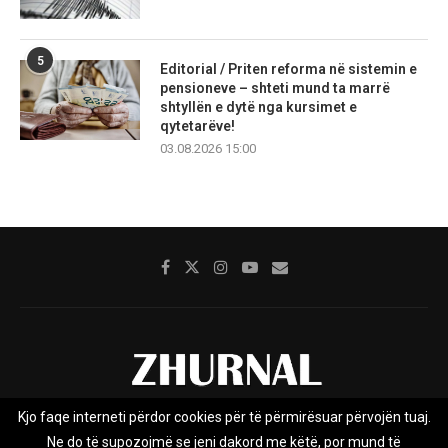
5
Editorial / Priten reforma në sistemin e
pensioneve – shteti mund ta marrë
shtyllën e dytë nga kursimet e
qytetarëve!
03.08.2026 15:00
Kjo faqe interneti përdor cookies për të përmirësuar përvojën tuaj.
Rreth nesh
Impresumi
Marketing
Kontakt
Ne do të supozojmë se jeni dakord me këtë, por mund të