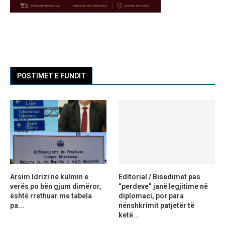
POSTIMET E FUNDIT
Arsim Idrizi në kulmin e
Editorial / Bisedimet pas
verës po bën gjum dimëror,
“perdeve” janë legjitime në
është rrethuar me tabela
diplomaci, por para
pa...
nënshkrimit patjetër të
ketë...