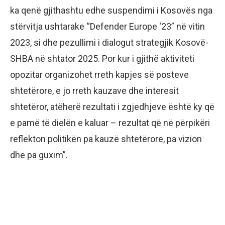
ka qenë gjithashtu edhe suspendimi i Kosovës nga
stërvitja ushtarake “Defender Europe ‘23” në vitin
2023, si dhe pezullimi i dialogut strategjik Kosovë-
SHBA në shtator 2025. Por kur i gjithë aktiviteti
opozitar organizohet rreth kapjes së posteve
shtetërore, e jo rreth kauzave dhe interesit
shtetëror, atëherë rezultati i zgjedhjeve është ky që
e pamë të dielën e kaluar – rezultat që në përpikëri
reflekton politikën pa kauzë shtetërore, pa vizion
dhe pa guxim”.