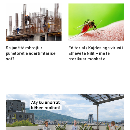
Sa janë të mbrojtur
Editorial / Kujdes nga virusi i
punëtorët e ndërtimtarisë
Etheve të Nilit – më të
sot?
rrezikuar moshat e...