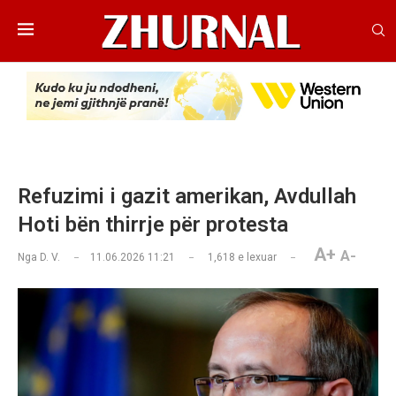
Refuzimi i gazit amerikan, Avdullah
Hoti bën thirrje për protesta
A+
A-
Nga
D. V.
11.06.2026 11:21
1,618
e lexuar