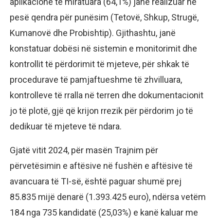
aplikacione të miratuara (64,1%) janë realizuar në
pesë qendra për punësim (Tetovë, Shkup, Strugë,
Kumanovë dhe Probishtip). Gjithashtu, janë
konstatuar dobësi në sistemin e monitorimit dhe
kontrollit të përdorimit të mjeteve, për shkak të
procedurave të pamjaftueshme të zhvilluara,
kontrolleve të rralla në terren dhe dokumentacionit
jo të plotë, gjë që krijon rrezik për përdorim jo të
dedikuar të mjeteve të ndara.
Gjatë vitit 2024, për masën Trajnim për
përvetësimin e aftësive në fushën e aftësive të
avancuara të TI-së, është paguar shumë prej
85.835 mijë denarë (1.393.425 euro), ndërsa vetëm
184 nga 735 kandidatë (25,03%) e kanë kaluar me