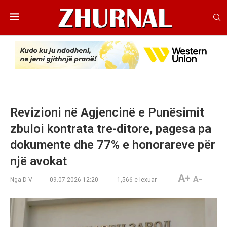
Revizioni në Agjencinë e Punësimit
zbuloi kontrata tre-ditore, pagesa pa
dokumente dhe 77% e honorareve për
një avokat
A+
A-
Nga
D V
09.07.2026 12:20
1,566
e lexuar