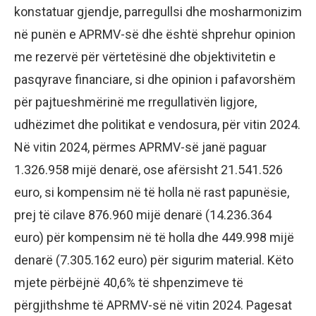
konstatuar gjendje, parregullsi dhe mosharmonizim
në punën e APRMV-së dhe është shprehur opinion
me rezervë për vërtetësinë dhe objektivitetin e
pasqyrave financiare, si dhe opinion i pafavorshëm
për pajtueshmërinë me rregullativën ligjore,
udhëzimet dhe politikat e vendosura, për vitin 2024.
Në vitin 2024, përmes APRMV-së janë paguar
1.326.958 mijë denarë, ose afërsisht 21.541.526
euro, si kompensim në të holla në rast papunësie,
prej të cilave 876.960 mijë denarë (14.236.364
euro) për kompensim në të holla dhe 449.998 mijë
denarë (7.305.162 euro) për sigurim material. Këto
mjete përbëjnë 40,6% të shpenzimeve të
përgjithshme të APRMV-së në vitin 2024. Pagesat