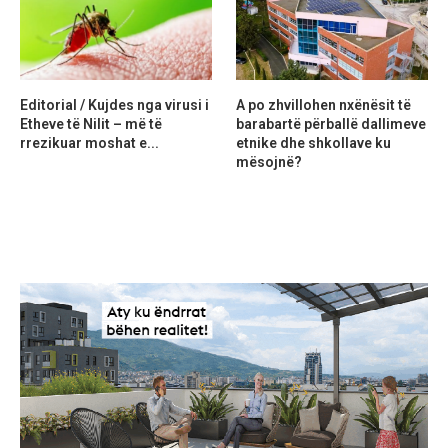
Editorial / Kujdes nga virusi i
A po zhvillohen nxënësit të
Etheve të Nilit – më të
barabartë përballë dallimeve
rrezikuar moshat e...
etnike dhe shkollave ku
mësojnë?