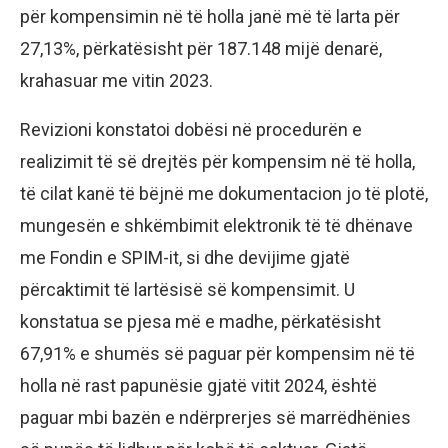
për kompensimin në të holla janë më të larta për
27,13%, përkatësisht për 187.148 mijë denarë,
krahasuar me vitin 2023.
Revizioni konstatoi dobësi në procedurën e
realizimit të së drejtës për kompensim në të holla,
të cilat kanë të bëjnë me dokumentacion jo të plotë,
mungesën e shkëmbimit elektronik të të dhënave
me Fondin e SPIM-it, si dhe devijime gjatë
përcaktimit të lartësisë së kompensimit. U
konstatua se pjesa më e madhe, përkatësisht
67,91% e shumës së paguar për kompensim në të
holla në rast papunësie gjatë vitit 2024, është
paguar mbi bazën e ndërprerjes së marrëdhënies