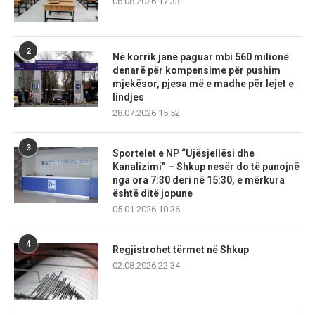
06.08.2026 17:33
2
Në korrik janë paguar mbi 560 milionë
denarë për kompensime për pushim
mjekësor, pjesa më e madhe për lejet e
lindjes
28.07.2026 15:52
3
Sportelet e NP “Ujësjellësi dhe
Kanalizimi” – Shkup nesër do të punojnë
nga ora 7:30 deri në 15:30, e mërkura
është ditë jopune
05.01.2026 10:36
4
Regjistrohet tërmet në Shkup
02.08.2026 22:34