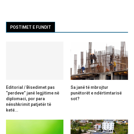
POSTIMET E FUNDIT
Editorial / Bisedimet pas
Sa janë të mbrojtur
“perdeve” janë legjitime në
punëtorët e ndërtimtarisë
diplomaci, por para
sot?
nënshkrimit patjetër të
ketë...