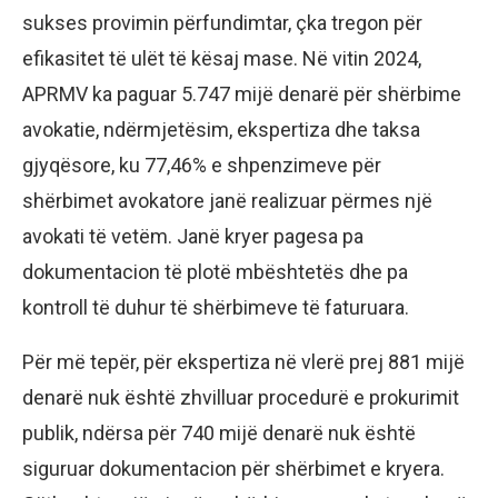
sukses provimin përfundimtar, çka tregon për
efikasitet të ulët të kësaj mase. Në vitin 2024,
APRMV ka paguar 5.747 mijë denarë për shërbime
avokatie, ndërmjetësim, ekspertiza dhe taksa
gjyqësore, ku 77,46% e shpenzimeve për
shërbimet avokatore janë realizuar përmes një
avokati të vetëm. Janë kryer pagesa pa
dokumentacion të plotë mbështetës dhe pa
kontroll të duhur të shërbimeve të faturuara.
Për më tepër, për ekspertiza në vlerë prej 881 mijë
denarë nuk është zhvilluar procedurë e prokurimit
publik, ndërsa për 740 mijë denarë nuk është
siguruar dokumentacion për shërbimet e kryera.