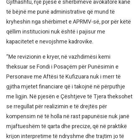
Gjithashtu, një pjesë e shërbimeve avokatore kanë
të bëjnë me punë administrative që mund të
kryheshin nga shërbimet e APRMV-së, por për këtë
qëllim institucioni nuk është i pajisur me
kapacitetet e nevojshme kadrovike.
“Me revizionin e kryer, në vazhdimësi kemi
theksuar se Fondi i Posaçëm për Punësimin e
Personave me Aftësi të Kufizuara nuk i merr të
gjitha mjetet financiare që i takojnë në përputhje
me ligjin. Në pjesën e Çështjeve të Tjera theksohet
se rregullat për realizimin e të drejtës për
kompensim në të holla në rast papunësie nuk janë
mjaftueshëm të qarta dhe precize, që në praktikë
krijon interpretime të ndryshme dhe trajtim jo të