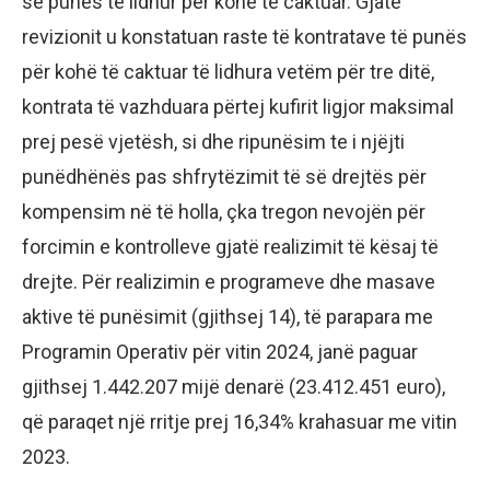
së punës të lidhur për kohë të caktuar. Gjatë
revizionit u konstatuan raste të kontratave të punës
për kohë të caktuar të lidhura vetëm për tre ditë,
kontrata të vazhduara përtej kufirit ligjor maksimal
prej pesë vjetësh, si dhe ripunësim te i njëjti
punëdhënës pas shfrytëzimit të së drejtës për
kompensim në të holla, çka tregon nevojën për
forcimin e kontrolleve gjatë realizimit të kësaj të
drejte. Për realizimin e programeve dhe masave
aktive të punësimit (gjithsej 14), të parapara me
Programin Operativ për vitin 2024, janë paguar
gjithsej 1.442.207 mijë denarë (23.412.451 euro),
që paraqet një rritje prej 16,34% krahasuar me vitin
2023.