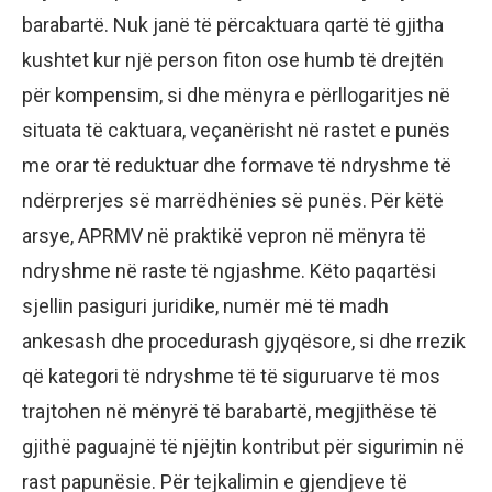
barabartë. Nuk janë të përcaktuara qartë të gjitha
kushtet kur një person fiton ose humb të drejtën
për kompensim, si dhe mënyra e përllogaritjes në
situata të caktuara, veçanërisht në rastet e punës
me orar të reduktuar dhe formave të ndryshme të
ndërprerjes së marrëdhënies së punës. Për këtë
arsye, APRMV në praktikë vepron në mënyra të
ndryshme në raste të ngjashme. Këto paqartësi
sjellin pasiguri juridike, numër më të madh
ankesash dhe procedurash gjyqësore, si dhe rrezik
që kategori të ndryshme të të siguruarve të mos
trajtohen në mënyrë të barabartë, megjithëse të
gjithë paguajnë të njëjtin kontribut për sigurimin në
rast papunësie. Për tejkalimin e gjendjeve të