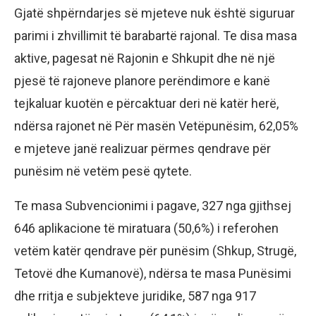
Gjatë shpërndarjes së mjeteve nuk është siguruar
parimi i zhvillimit të barabartë rajonal. Te disa masa
aktive, pagesat në Rajonin e Shkupit dhe në një
pjesë të rajoneve planore perëndimore e kanë
tejkaluar kuotën e përcaktuar deri në katër herë,
ndërsa rajonet në Për masën Vetëpunësim, 62,05%
e mjeteve janë realizuar përmes qendrave për
punësim në vetëm pesë qytete.
Te masa Subvencionimi i pagave, 327 nga gjithsej
646 aplikacione të miratuara (50,6%) i referohen
vetëm katër qendrave për punësim (Shkup, Strugë,
Tetovë dhe Kumanovë), ndërsa te masa Punësimi
dhe rritja e subjekteve juridike, 587 nga 917