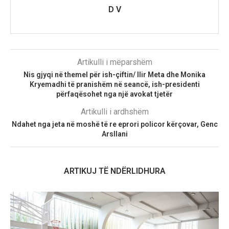
D V
Artikulli i mëparshëm
Nis gjyqi në themel për ish-çiftin/ Ilir Meta dhe Monika
Kryemadhi të pranishëm në seancë, ish-presidenti
përfaqësohet nga një avokat tjetër
Artikulli i ardhshëm
Ndahet nga jeta në moshë të re eprori policor kërçovar, Genc
Arsllani
ARTIKUJ TË NDËRLIDHURA