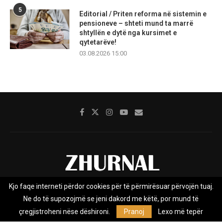
5
Editorial / Priten reforma në sistemin e
pensioneve – shteti mund ta marrë
shtyllën e dytë nga kursimet e
qytetarëve!
03.08.2026 15:00
Kjo faqe interneti përdor cookies për të përmirësuar përvojën tuaj.
Rreth nesh
Impresumi
Marketing
Kontakt
Ne do të supozojmë se jeni dakord me këtë, por mund të
Privacy Policy
çregjistroheni nëse dëshironi.
Pranoj
Lexo më tepër