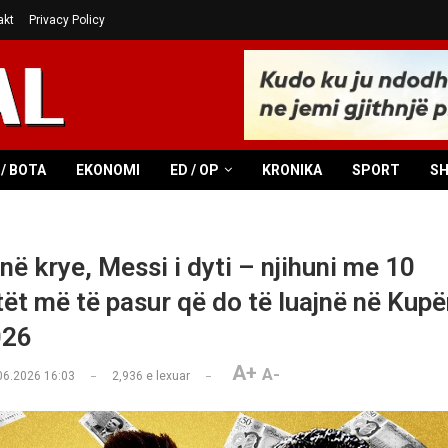
akt
Privacy Policy
/ BOTA
EKONOMI
ED / OP
KRONIKA
SPORT
S
në krye, Messi i dyti – njihuni me 10
tët më të pasur që do të luajnë në Kupë
026
A+
A-
06.2026 16:03
2,936
e lexuar