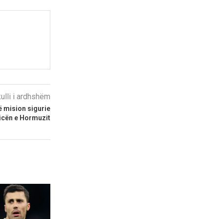
kulli i ardhshëm
ë mision sigurie
icën e Hormuzit