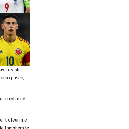
pavarësisht
 euro pasuri,
r i njohur në
ër trofeun më
ë të famshëm të