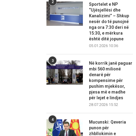
2
Sportelet e NP
“Ujësjellësi dhe
Kanalizimi” – Shkup
nesër do të punojnë
nga ora 7:30 deri në
15:30, e mërkura
është ditë jopune
05.01.2026 10:36
3
Në korrik janë paguar
mbi 560 milionë
denarë për
kompensime për
pushim mjekësor,
pjesa më e madhe
për lejet e lindjes
28.07.2026 15:52
4
Mucunski: Qeveria
punon për
zhbllokimin e