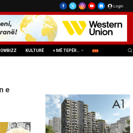
Login
HOWBIZZ
KULTURË
+ MË TEPËR…
n e