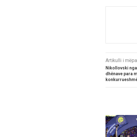
Artikulli i më
Nikollovski nga
dhënave para mb
konkurrueshmë