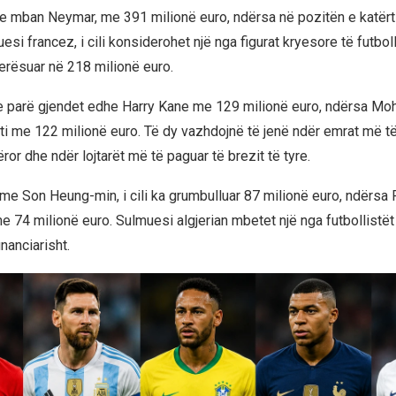
 e mban Neymar, me 391 milionë euro, ndërsa në pozitën e katërt 
i francez, i cili konsiderohet një nga figurat kryesore të futbol
lerësuar në 218 milionë euro.
 parë gjendet edhe Harry Kane me 129 milionë euro, ndërsa M
shti me 122 milionë euro. Të dy vazhdojnë të jenë ndër emrat më 
tëror dhe ndër lojtarët më të paguar të brezit të tyre.
me Son Heung-min, i cili ka grumbulluar 87 milionë euro, ndërsa
 me 74 milionë euro. Sulmuesi algjerian mbetet një nga futbollistë
anciarisht.