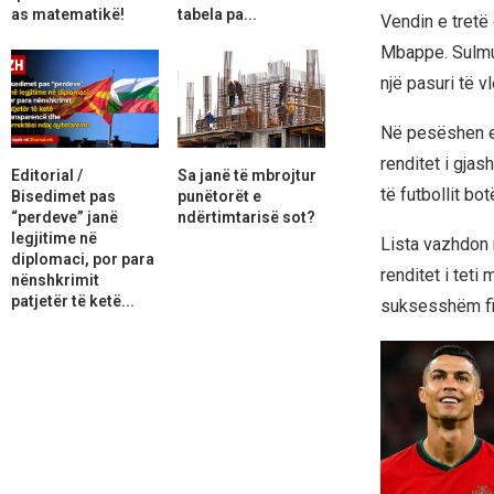
as matematikë!
tabela pa...
Vendin e tretë
Mbappe. Sulmues
një pasuri të v
Në pesëshen e
renditet i gja
Editorial /
Sa janë të mbrojtur
të futbollit bo
Bisedimet pas
punëtorët e
“perdeve” janë
ndërtimtarisë sot?
legjitime në
Lista vazhdon 
diplomaci, por para
renditet i teti
nënshkrimit
patjetër të ketë...
suksesshëm fin