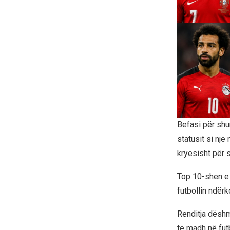
Befasi për shum
statusit si një
kryesisht për s
Top 10-shen e 
futbollin ndërk
Renditja dëshm
të madh në fut