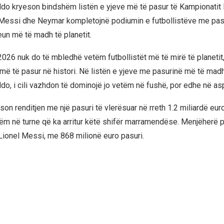
ldo kryeson bindshëm listën e yjeve më të pasur të Kampionatit 
 Messi dhe Neymar kompletojnë podiumin e futbollistëve me pas
un më të madh të planetit.
026 nuk do të mbledhë vetëm futbollistët më të mirë të planetit
 më të pasur në histori. Në listën e yjeve me pasurinë më të mad
do, i cili vazhdon të dominojë jo vetëm në fushë, por edhe në asp
son renditjen me një pasuri të vlerësuar në rreth 1.2 miliardë eur
etëm në turne që ka arritur këtë shifër marramendëse. Menjëherë pas
Lionel Messi, me 868 milionë euro pasuri.