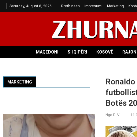
Saturday, August 8, 2026
Rreth nesh
Impresumi
Marketing
Kont
MAQEDONI
SHQIPËRI
KOSOVË
RAJON 
Ronaldo 
MARKETING
futbollis
Botës 2
Nga
D. V.
11.