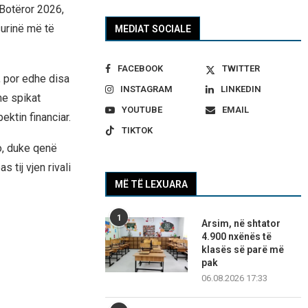
Botëror 2026,
urinë më të
MEDIAT SOCIALE
FACEBOOK
TWITTER
, por edhe disa
INSTAGRAM
LINKEDIN
he spikat
YOUTUBE
EMAIL
ektin financiar.
TIKTOK
o, duke qenë
 tij vjen rivali
MË TË LEXUARA
1
Arsim, në shtator
4.900 nxënës të
klasës së parë më
pak
06.08.2026 17:33