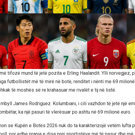
ë tifozë mund të jetë pozita e Erling Haalandit. Ylli norvegjez, 
 nga futbollistët më të mirë në botë, renditet i nënti me 69 milionë
hkak të moshës së re krahasuar me rivalët e tij në listë.
mbyll James Rodriguez. Kolumbiani, i cili vazhdon të jetë një emë
ombëtar, ka një pasuri të vlerësuar po ashtu në 69 milionë euro.
on se Kupën e Botës 2026 nuk do ta karakterizojë vetëm lufta p
boll, por edhe prania e disa prej sportistëve më të pasur dhe m