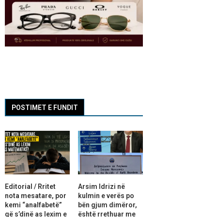
POSTIMET E FUNDIT
Editorial / Rritet
Arsim Idrizi në
nota mesatare, por
kulmin e verës po
kemi “analfabetë”
bën gjum dimëror,
që s’dinë as lexim e
është rrethuar me