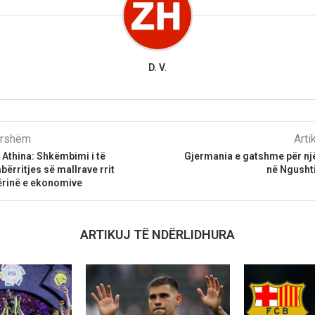
D. V.
parshëm
Arti
 Athina: Shkëmbimi i të
Gjermania e gatshme për nj
ërritjes së mallrave rrit
në Ngusht
rinë e ekonomive
ARTIKUJ TË NDËRLIDHURA