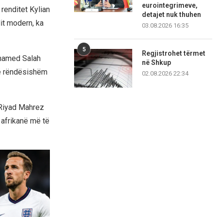
eurointegrimeve,
renditet Kylian
detajet nuk thuhen
lit modern, ka
03.08.2026 16:35
5
Regjistrohet tërmet
ohamed Salah
në Shkup
të rëndësishëm
02.08.2026 22:34
 Riyad Mahrez
t afrikanë më të