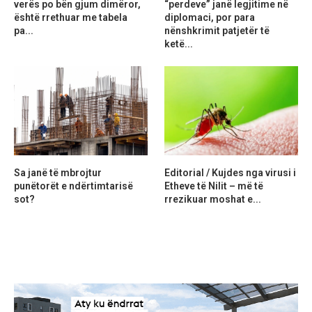
verës po bën gjum dimëror,
“perdeve” janë legjitime në
është rrethuar me tabela
diplomaci, por para
pa...
nënshkrimit patjetër të
ketë...
Sa janë të mbrojtur
Editorial / Kujdes nga virusi i
punëtorët e ndërtimtarisë
Etheve të Nilit – më të
sot?
rrezikuar moshat e...