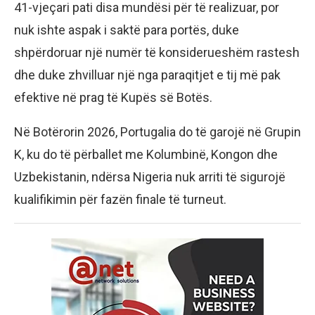
41-vjeçari pati disa mundësi për të realizuar, por
nuk ishte aspak i saktë para portës, duke
shpërdoruar një numër të konsiderueshëm rastesh
dhe duke zhvilluar një nga paraqitjet e tij më pak
efektive në prag të Kupës së Botës.
Në Botërorin 2026, Portugalia do të garojë në Grupin
K, ku do të përballet me Kolumbinë, Kongon dhe
Uzbekistanin, ndërsa Nigeria nuk arriti të sigurojë
kualifikimin për fazën finale të turneut.