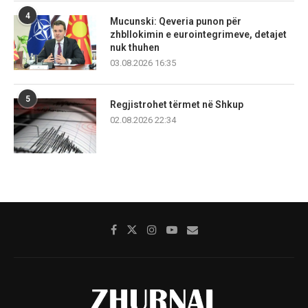
4
Mucunski: Qeveria punon për
zhbllokimin e eurointegrimeve, detajet
nuk thuhen
03.08.2026 16:35
5
Regjistrohet tërmet në Shkup
02.08.2026 22:34