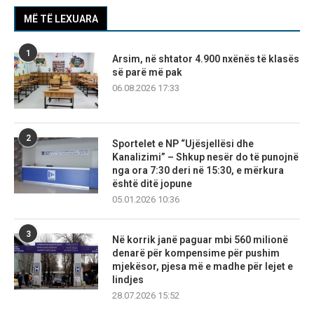
MË TË LEXUARA
1
Arsim, në shtator 4.900 nxënës të klasës
së parë më pak
06.08.2026 17:33
2
Sportelet e NP “Ujësjellësi dhe
Kanalizimi” – Shkup nesër do të punojnë
nga ora 7:30 deri në 15:30, e mërkura
është ditë jopune
05.01.2026 10:36
3
Në korrik janë paguar mbi 560 milionë
denarë për kompensime për pushim
mjekësor, pjesa më e madhe për lejet e
lindjes
28.07.2026 15:52