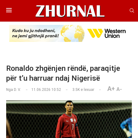
Ronaldo zhgënjen rëndë, paraqitje
për t’u harruar ndaj Nigerisë
A+
A-
Nga
D. V.
11.06.2026 10:52
3.5K
e lexuar