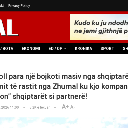
akt
Privacy Policy
/ BOTA
EKONOMI
ED / OP
KRONIKA
SPORT
S
ll para një bojkoti masiv nga shqiptarë
it të rastit nga Zhurnal ku kjo kompani
on” shqiptarët si partnerë!
A+
A-
.2026 11:00
5.2K
e lexuar