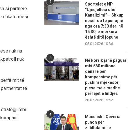
2
Sportelet e NP
osh si partnerë
“Ujësjellësi dhe
Kanalizimi” – Shkup
he shkatërruese
nesër do të punojnë
nga ora 7:30 deri në
15:30, e mërkura
është ditë jopune
05.01.2026 10:36
nëse nuk na
3
akpetroll nuk
Në korrik janë paguar
mbi 560 milionë
denarë për
kompensime për
përfitimit të
pushim mjekësor,
pjesa më e madhe
partneritet të
për lejet e lindjes
28.07.2026 15:52
strategji mbi
4
Mucunski: Qeveria
e kompani
punon për
zhbllokimin e