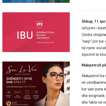
Shkup, 11 qe
refuzimi i bas
Qindra shqipta
“rrjep” por ku
në rrjete soci
injorimit të kë
Makpetroll pë
Makpetroll ka 
në vendbanime 
kur vjen puna 
dhe enigmatik 
dhe fakte në r