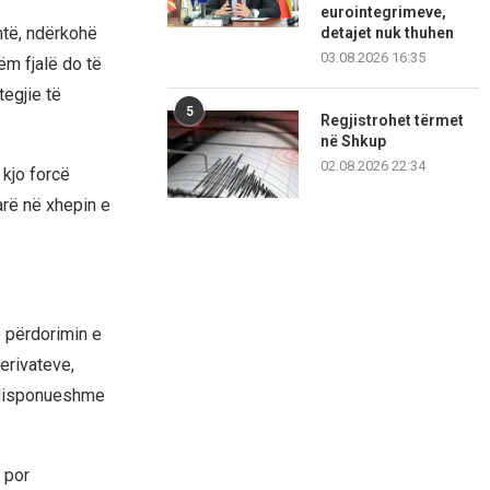
eurointegrimeve,
ntë, ndërkohë
detajet nuk thuhen
03.08.2026 16:35
ëm fjalë do të
tegjie të
5
Regjistrohet tërmet
në Shkup
02.08.2026 22:34
 kjo forcë
arë në xhepin e
e përdorimin e
erivateve,
 disponueshme
 por