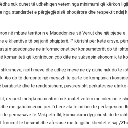
dha nuk duhet të udhëhiqen vetëm nga minimumi që kërkon ligji.
 nga standardet e përgjegjësisë shoqërore dhe respektit ndaj k
ron në mbarë territorin e Maqedonisë së Veriut dhe një pjesë e
 e klientëve të saj janë shqiptarë. Pikërisht për këtë arsye, për
asaj maqedonase në informacionet për konsumatorët do të ishte
një komuniteti që kontribuon çdo ditë në suksesin ekonomik të k
shkrimeve, njoftimeve dhe udhëzimeve në dy gjuhë nuk do të is
k. Ajo do të dërgonte një mesazh të qartë se kompania i konsider
 të barabartë dhe të rëndësishëm, pavarësisht përkatësisë etnike
dit, respekti ndaj konsumatorit nuk matet vetëm me cilësinë e sh
edhe me gatishmërinë për t’i bërë ata të ndihen të përfaqësuar dh
i të përmasave të Makpetrollit, komunikimi dygjuhësh do të ishte
 forcimit të besimit dhe afërsisë me të gjithë klientët e saj.
/Zh