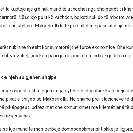
et ta kuptojë një gjë nuk mund të ushqehet nga shqiptarët si klie
partnerë. Nëse kjo politikë vazhdon, bojkoti nuk do të mbetet vet
itet, dhe atëherë Makpetroll do të përballet me pasojat e një stra
tarët nuk janë thjesht konsumatorë janë forcë ekonomike. Dhe kur
shfrytëzohet, çdo kompani që i injoron do të ndjejë goditjen e p
k e njeh as gjuhën shqipe
etër që shpesh është ngritur nga qytetarët shqiptarë ka të bëjë m
në pikat e shitjes së Makpetrollit. Në shumë prej stacioneve të d
 në pikëpagesa, udhëzimet dhe komunikimet me klientët janë të
ën maqedonase.
ë se kjo mund të mos përbëjë domosdoshmërisht shkelje ligjore,