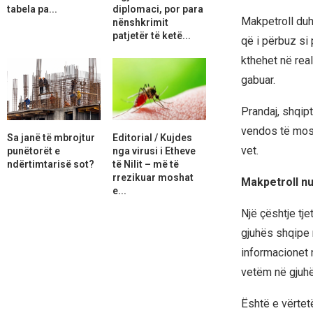
tabela pa...
diplomaci, por para
Makpetroll duh
nënshkrimit
patjetër të ketë...
që i përbuz si 
kthehet në real
gabuar.
Prandaj, shqip
vendos të mos 
Sa janë të mbrojtur
Editorial / Kujdes
vet.
punëtorët e
nga virusi i Etheve
ndërtimtarisë sot?
të Nilit – më të
rrezikuar moshat
Makpetroll nu
e...
Një çështje tj
gjuhës shqipe 
informacionet
vetëm në gjuh
Është e vërtet