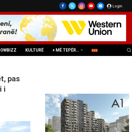
Login
HOWBIZZ
KULTURË
+ MË TEPËR…
t, pas
 i