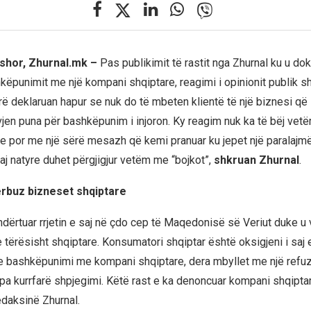
rshor, Zhurnal.mk –
Pas publikimit të rastit nga Zhurnal ku u d
hkëpunimit me një kompani shqiptare, reagimi i opinionit publik s
rë deklaruan hapur se nuk do të mbeten klientë të një biznesi që 
r vjen puna për bashkëpunim i injoron. Ky reagim nuk ka të bëj v
ale por me një sërë mesazh që kemi pranuar ku jepet një paralajmë
saj natyre duhet përgjigjur vetëm me “bojkot”,
shkruan
Zhurnal
.
rbuz bizneset shqiptare
ndërtuar rrjetin e saj në çdo cep të Maqedonisë së Veriut duke 
tërësisht shqiptare. Konsumatori shqiptar është oksigjeni i saj
te bashkëpunimi me kompani shqiptare, dera mbyllet me një refuz
pa kurrfarë shpjegimi. Këtë rast e ka denoncuar kompani shqipt
edaksinë Zhurnal.