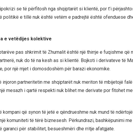
ipokrizi se të përfitosh nga shqiptarët si klientë, por t’i përjasht
ë politikë e tillë nuk është vetëm e padrejtë është ofenduese d
ma e vetëdijes kolektive
ptarëve pas shkrimit të Zhurnalit është një thirrje e fuqishme që 
rtnerë, nuk do të na kesh as si klientë. Bojkoti i derivateve të M
e, por një mjet i domosdoshëm për barazi ekonomike.
injoron partneritetin me shqiptarët nuk meriton të mbijetojë falë 
një mesazh i qartë respekti nuk blihet me derivate por fitohet me 
jë kompani që synon të jetë e qëndrueshme nuk mund të ndërtojë 
 një komuniteti të tërë biznesesh. Përkundrazi, bashkëpunimi m
 garanci për stabilitet, besueshmëri dhe rritje afatgjate.