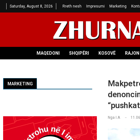
Saturday, August 8, 2026
Rreth nesh
Impresumi
Marketing
Kont
MAQEDONI
SHQIPËRI
KOSOVË
RAJON 
Makpetro
MARKETING
denoncim
“pushkat
Nga
I.A
11.06