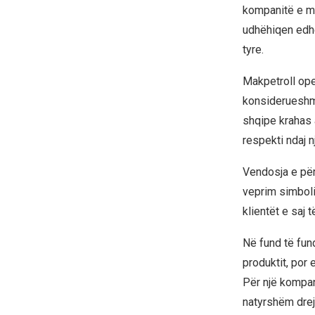
kompanitë e më
udhëhiqen edhe
tyre.
Makpetroll ope
konsiderueshme
shqipe krahas 
respekti ndaj 
Vendosja e për
veprim simboli
klientët e saj
Në fund të fun
produktit, por 
Për një kompan
natyrshëm drejt