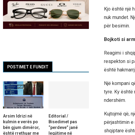
Kjo është një h
nuk mundet. Nj
për besimin.
Bojkoti si ar
Reagimi i shqi
respekton si pa
POSTIMET E FUNDIT
është hakmarrj
Një kompani që 
tyre. Ky është 
ndershëm.
Kujtojmë që, n
Arsim Idrizi në
Editorial /
kulmin e verës po
Bisedimet pas
përjashtimin e
bën gjum dimëror,
“perdeve” janë
shqiptare është
është rrethuar me
legjitime në