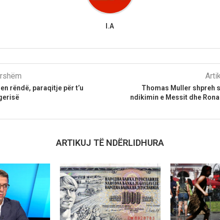
I.A
parshëm
Arti
n rëndë, paraqitje për t’u
Thomas Muller shpreh 
gerisë
ndikimin e Messit dhe Rona
ARTIKUJ TË NDËRLIDHURA