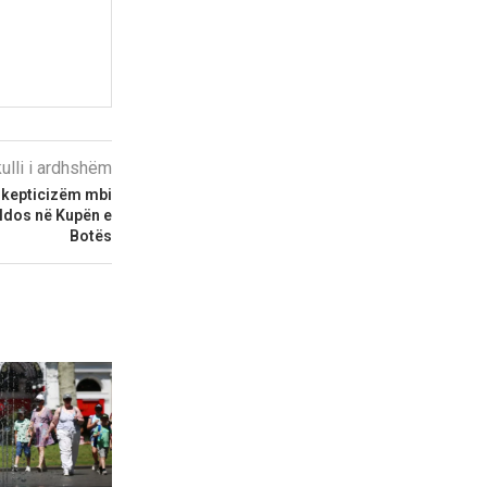
kulli i ardhshëm
skepticizëm mbi
ldos në Kupën e
Botës