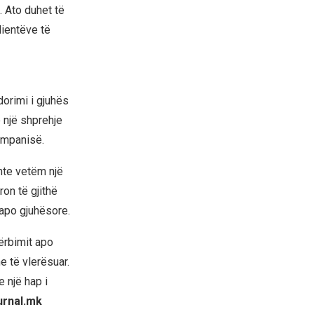
 Ato duhet të
lientëve të
dorimi i gjuhës
 një shprehje
ompanisë.
hte vetëm një
on të gjithë
 apo gjuhësore.
ërbimit apo
e të vlerësuar.
 një hap i
urnal.mk