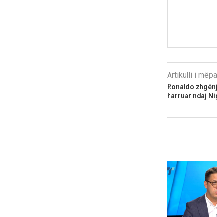
Artikulli i më
Ronaldo zhgënje
harruar ndaj Ni