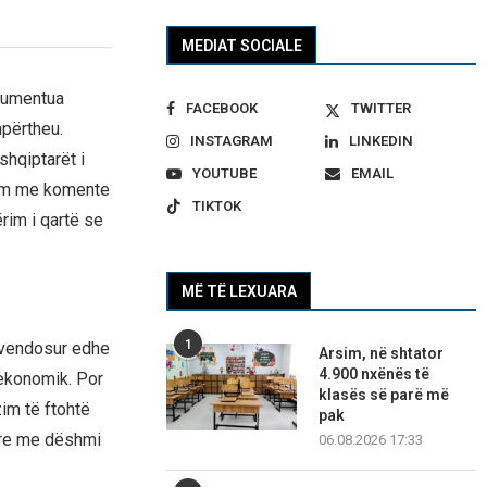
MEDIAT SOCIALE
okumentua
FACEBOOK
TWITTER
hpërtheu.
INSTAGRAM
LINKEDIN
shqiptarët i
YOUTUBE
EMAIL
etëm me komente
TIKTOK
rim i qartë se
MË TË LEXUARA
1
u vendosur edhe
Arsim, në shtator
4.900 nxënës të
 ekonomik. Por
klasës së parë më
im të ftohtë
pak
are me dëshmi
06.08.2026 17:33