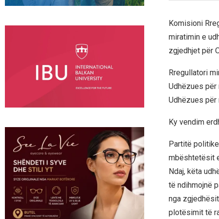
Komisioni Rregu
miratimin e ud
zgjedhjet për 
Rregullatori m
Udhëzues për m
Udhëzues për m
Ky vendim erdhi
Partitë politik
mbështetësit e 
Ndaj, këta udh
të ndihmojnë p
nga zgjedhësit
plotësimit të r