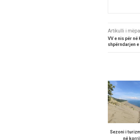
Artikulli i më
VV e nis për në
shpërndarjen e
Sezoni i turizm
në korri