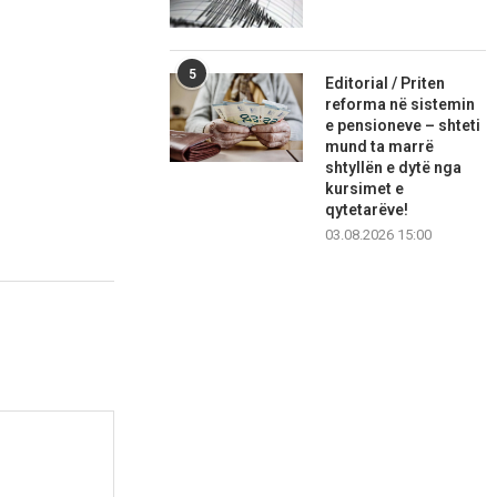
5
Editorial / Priten
reforma në sistemin
e pensioneve – shteti
mund ta marrë
shtyllën e dytë nga
kursimet e
qytetarëve!
03.08.2026 15:00