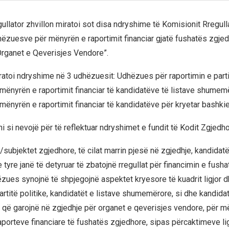
llator zhvillon miratoi sot disa ndryshime të Komisionit Rregulla
hëzuesve për mënyrën e raportimit financiar gjatë fushatës zgje
Organet e Qeverisjes Vendore”.
iratoi ndryshime në 3 udhëzuesit: Udhëzues për raportimin e parti
ënyrën e raportimit financiar të kandidatëve të listave shumem
ënyrën e raportimit financiar të kandidatëve për kryetar bashkie
 si nevojë për të reflektuar ndryshimet e fundit të Kodit Zgjedho
e/subjektet zgjedhore, të cilat marrin pjesë në zgjedhje, kandidat
tyre janë të detyruar të zbatojnë rregullat për financimin e fush
ëzues synojnë të shpjegojnë aspektet kryesore të kuadrit ligjor d
artitë politike, kandidatët e listave shumemërore, si dhe kandida
 që garojnë në zgjedhje për organet e qeverisjes vendore, për m
aporteve financiare të fushatës zgjedhore, sipas përcaktimeve lig