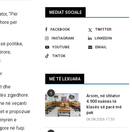
MEDIAT SOCIALE
tor, “Për
dhore për
FACEBOOK
TWITTER
INSTAGRAM
LINKEDIN
së politike;
YOUTUBE
EMAIL
ërore;
TIKTOK
.
r.
MË TË LEXUARA
ët dhe
1
atës zgjedhore.
Arsim, në shtator
4.900 nxënës të
he në veçanti
klasës së parë më
tët e propozuar
pak
ënyrën e
06.08.2026 17:33
jore në fuqi.