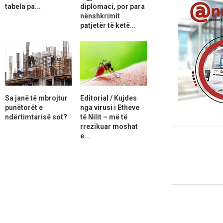
tabela pa...
diplomaci, por para
nënshkrimit
patjetër të ketë...
Sa janë të mbrojtur
Editorial / Kujdes
punëtorët e
nga virusi i Etheve
ndërtimtarisë sot?
të Nilit – më të
rrezikuar moshat
e...