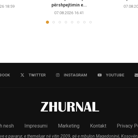
përshpejtimin e...
26 18:59
07.08.2
07.08.2026 16:41
BOOK
TWITTER
INSTAGRAM
YOUTUBE
h nesh
Impresumi
Marketing
Kontakt
Privacy P
ve e pavarur, e themeluar në vitin 2009, që e mbulon Maqedoninë, Kosovën,