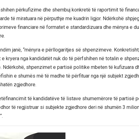
rfshihen përkufizime dhe shembuj konkretë të raportimit të financ
arde të miratuara në përputhje me kuadrin ligjor. Ndërkohë shpj
veprimeve financiare në formatet e standardizuara dhe mënyra e du
re.
endim janë, “mënyra e përllogaritjes së shpenzimeve. Konkretisht
e kryera nga kandidatët nuk do të përfshihen në totalin e shpe
ke. Ndërkohë, shpenzimet e partisë politike mbeten të kufizuara 
ëfishin e shumës më të madhe të përfituar nga një subjekt zgjed
shatën zgjedhore.
vetëfinancimit të kandidatëve të listave shumemërore të partisë p
edhor të regjistruar si subjekte zgjedhore deri në shumën 3 milion
”.