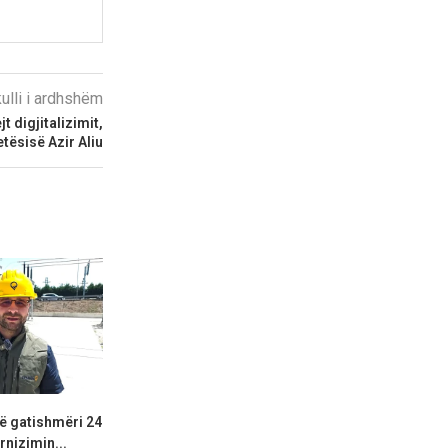
kulli i ardhshëm
 digjitalizimit,
etësisë Azir Aliu
ë gatishmëri 24
Pagat e magjistratëve, PS
Gonxhja: Sh
rnizimin...
propozon rritje minimale pas...
trendin rrit