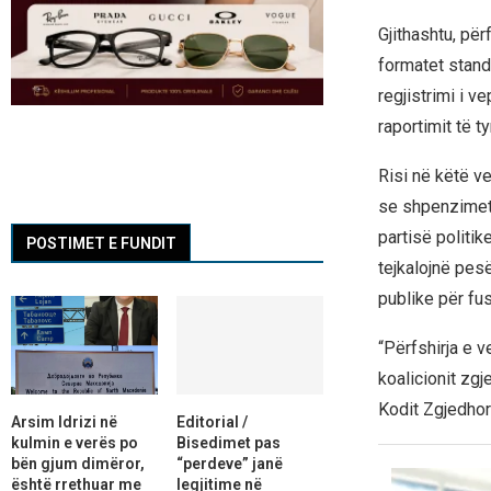
Gjithashtu, pë
formatet stand
regjistrimi i 
raportimit të ty
Risi në këtë v
se shpenzimet 
partisë politi
POSTIMET E FUNDIT
tejkalojnë pes
publike për fu
“Përfshirja e 
koalicionit zgj
Kodit Zgjedhor
Arsim Idrizi në
Editorial /
kulmin e verës po
Bisedimet pas
bën gjum dimëror,
“perdeve” janë
është rrethuar me
legjitime në