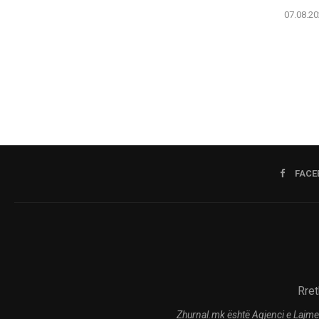
07.08.20
FACE
Rret
Zhurnal.mk është Agjenci e Lajme