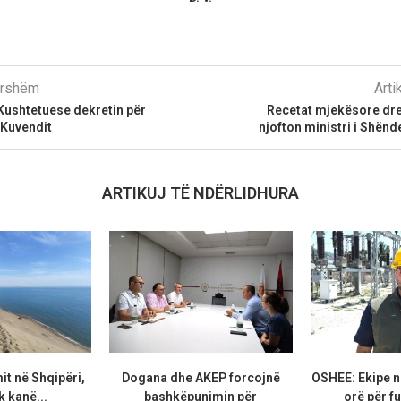
parshëm
Arti
 Kushtetuese dekretin për
Recetat mjekësore drejt
 Kuvendit
njofton ministri i Shënd
ARTIKUJ TË NDËRLIDHURA
it në Shqipëri,
Dogana dhe AKEP forcojnë
OSHEE: Ekipe n
k kanë...
bashkëpunimin për
orë për fu