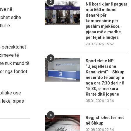
2
Në korrik janë paguar
ave në
mbi 560 milionë
denarë për
egohet edhe
kompensime për
hur e
pushim mjekësor,
pjesa më e madhe
për lejet e lindjes
28.07.2026 15:52
, përcaktohet
nzimeve të
3
Sportelet e NP
dhe nuk mund të
“Ujësjellësi dhe
hor nga fondet
Kanalizimi” – Shkup
nesër do të punojnë
nga ora 7:30 deri në
15:30, e mërkura
olitike ose
është ditë jopune
 lekë, sipas
05.01.2026 10:36
4
Regjistrohet tërmet
në Shkup
02.08.2026 22:34