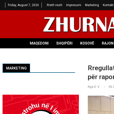
Friday, August 7, 2026
Rreth nesh
Impresumi
Marketing
Kontakt
MAQEDONI
SHQIPËRI
KOSOVË
RAJON 
Rregulla
MARKETING
për rapo
Nga
D. V.
06.