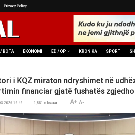
Privacy Policy
/ BOTA
EKONOMI
ED / OP
KRONIKA
SPORT
S
tori i KQZ miraton ndryshimet në udhë
rtimin financiar gjatë fushatës zgjedho
A+
A-
03.2026 16:46
1,881
e lexuar