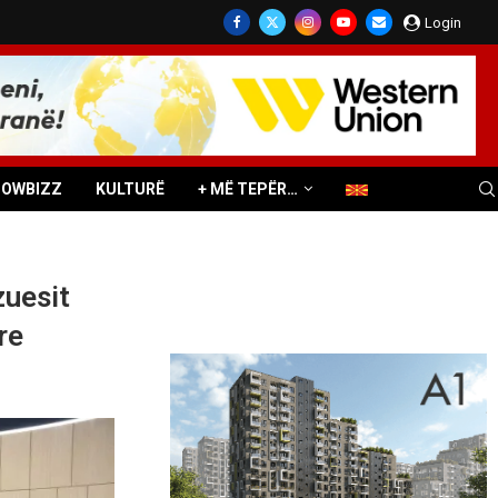
Login
HOWBIZZ
KULTURË
+ MË TEPËR…
zuesit
re