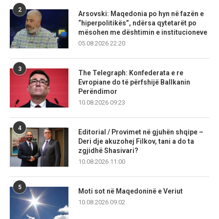
2
Arsovski: Maqedonia po hyn në fazën e
“hiperpolitikës”, ndërsa qytetarët po
mësohen me dështimin e institucioneve
05.08.2026 22:20
3
The Telegraph: Konfederata e re
Evropiane do të përfshijë Ballkanin
Perëndimor
10.08.2026 09:23
4
Editorial / Provimet në gjuhën shqipe –
Deri dje akuzohej Filkov, tani a do ta
zgjidhë Shasivari?
10.08.2026 11:00
5
Moti sot në Maqedoninë e Veriut
10.08.2026 09:02