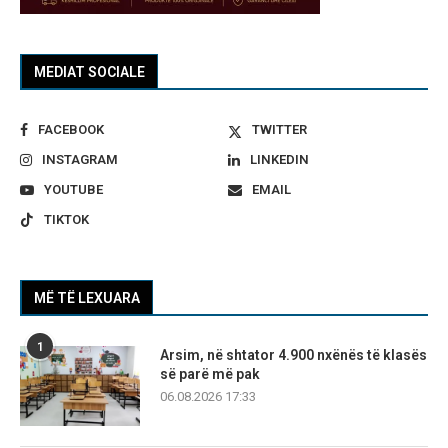
MEDIAT SOCIALE
FACEBOOK
TWITTER
INSTAGRAM
LINKEDIN
YOUTUBE
EMAIL
TIKTOK
MË TË LEXUARA
1
Arsim, në shtator 4.900 nxënës të klasës
së parë më pak
06.08.2026 17:33