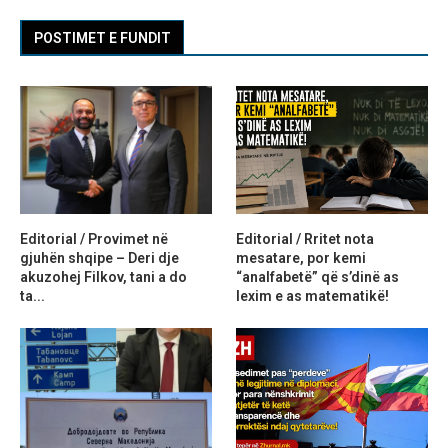
POSTIMET E FUNDIT
Editorial / Provimet në
Editorial / Rritet nota
gjuhën shqipe – Deri dje
mesatare, por kemi
akuzohej Filkov, tani a do
“analfabetë” që s’dinë as
ta...
lexim e as matematikë!