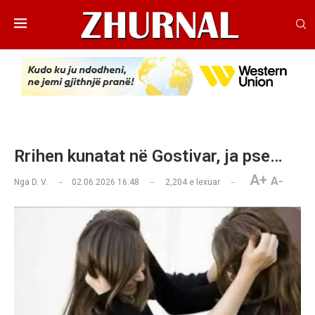
Rrihen kunatat në Gostivar, ja pse…
A+
A-
Nga
D. V.
02.06.2026 16:48
2,204
e lexuar