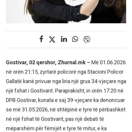
Gostivar, 02 qershor, Zhurnal.mk –
Më 01.06.2026
në orën 21:15, zyrtarë policorë nga Stacioni Policor
Gallatë kanë privuar nga liria një grua 34-vjeçare nga
një fshat i Gostivarit. Paraprakisht, in orën 17:20 në
DPB Gostivar, kunata e saj 39-vjeçare ka denoncuar
se më 31.05.2026, në shtëpinë e tyre të përbashkët
në një fshat të Gostivarit, pas një debati të
mëparshëm për fëmijët e tyre të mitur, e ka