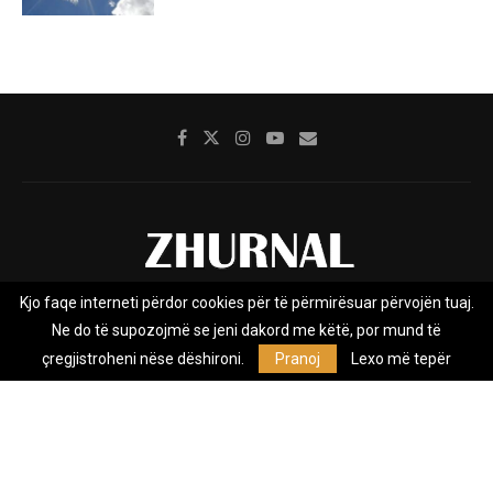
Kjo faqe interneti përdor cookies për të përmirësuar përvojën tuaj.
Rreth nesh
Impresumi
Marketing
Kontakt
Ne do të supozojmë se jeni dakord me këtë, por mund të
Privacy Policy
çregjistroheni nëse dëshironi.
Pranoj
Lexo më tepër
Zhurnal.mk është Agjenci e Lajmeve e pavarur, e themeluar në vitin
2009, që e mbulon Maqedoninë, Kosovën, Shqipërinë edhe lajmet
nga bota.
@2026 - All Right Reserved. Designed and Developed by
Anet.Com.Mk