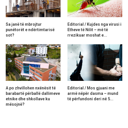
Sa janë të mbrojtur
Editorial / Kujdes nga virusi i
punëtorët e ndërtimtarisë
Etheve të Nilit – më të
sot?
rrezikuar moshat e...
A po zhvillohen nxënësit të
Editorial / Mos gjuani me
barabartë përballë dallimeve
armë nëpër dasma – mund
etnike dhe shkollave ku
të përfundoni deri në 5...
mësojnë?