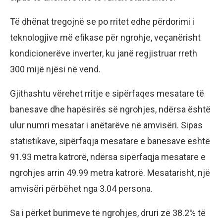
Të dhënat tregojnë se po rritet edhe përdorimi i
teknologjive më efikase për ngrohje, veçanërisht
kondicionerëve inverter, ku janë regjistruar rreth
300 mijë njësi në vend.
Gjithashtu vërehet rritje e sipërfaqes mesatare të
banesave dhe hapësirës së ngrohjes, ndërsa është
ulur numri mesatar i anëtarëve në amvisëri. Sipas
statistikave, sipërfaqja mesatare e banesave është
91.93 metra katrorë, ndërsa sipërfaqja mesatare e
ngrohjes arrin 49.99 metra katrorë. Mesatarisht, një
amvisëri përbëhet nga 3.04 persona.
Sa i përket burimeve të ngrohjes, druri zë 38.2% të