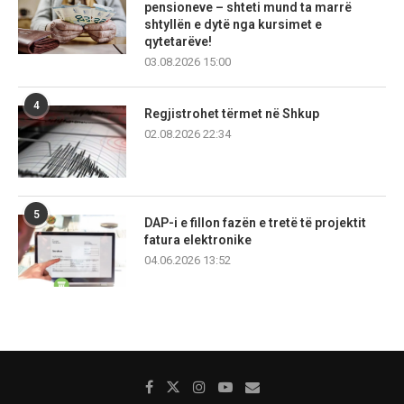
pensioneve – shteti mund ta marrë
shtyllën e dytë nga kursimet e
qytetarëve!
03.08.2026 15:00
4
Regjistrohet tërmet në Shkup
02.08.2026 22:34
5
DAP-i e fillon fazën e tretë të projektit
fatura elektronike
04.06.2026 13:52