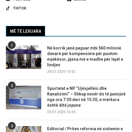
TIKTOK
MË TË LEXUARA
1
Në korrik janë paguar mbi 560 milionë
denarë për kompensime për pushim
mjekësor, pjesa më e madhe për lejet e
lindjes
28.07.2026 15:52
2
Sportelet e NP “Ujësjellësi dhe
Kanalizimi” – Shkup nesër do të punojnë
nga ora 7:30 deri në 15:30, e mërkura
është ditë jopune
05.01.2026 10:36
3
Editorial / Priten reforma në sistemin e