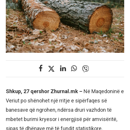
Shkup, 27 qershor Zhurnal.mk –
Në Maqedoninë e
Veriut po shënohet një rritje e sipërfaqes së
banesave që ngrohen, ndërsa druri vazhdon të
mbetet burimi kryesor i energjisë për amvisëritë,
sipas të dhënave më të fundit statistikore.