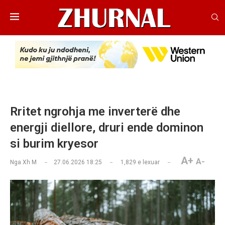
Rritet ngrohja me inverterë dhe
energji diellore, druri ende dominon
si burim kryesor
A+
A-
Nga
Xh M
27.06.2026 18:25
1,829
e lexuar