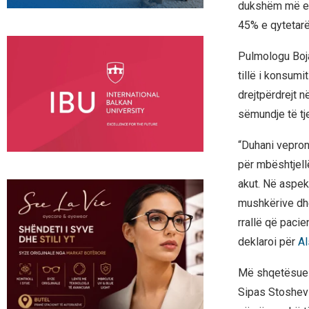
dukshëm më e l
45% e qytetarë
Pulmologu Boja
tillë i konsumi
drejtpërdrejt 
sëmundje të tj
“Duhani vepron
për mbështjell
akut. Në aspekt
mushkërive dhe
rrallë që paci
deklaroi për
Al
Më shqetësuese 
Sipas Stoshevsk