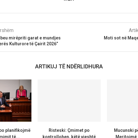
parshëm
Arti
beu mirëpriti garat e mundjes
Moti sot në Maqe
erës Kulturore të Çairit 2026”
ARTIKUJ TË NDËRLIDHURA
po planifikojmë
Risteski: Çmimet po
Mucunski pë
mimit të...
kontrollohen, këtë vjeshtë
Meritojmë 