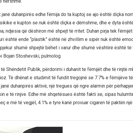
ë hershme.
 janë duhanpirës edhe fëmija do ta kuptoj se ajo është diçka norm
sikike e kupton se nuk është diçka e dëmshme, dhe e dyta është
, ndjesia që dëshiron më shpejt të rritet. Duhan pirja tek fëmijë
uri është ende “plastik” është në zhvillim e sipër nuk është emoc
pjekur shumë shpejtë bëhet i varur dhe shumë vështirë është të
oi Bojan Stoshevski, pulmolog.
t të Shëndetit Publik, përdorimi i duhanit te fëmijët dhe të rinjtë m
oz. Të dhënat e studimit të fundit tregojnë se 7.7% e fëmijëve 
 janë duhanpirës aktivë, një tregues që ngre alarmin për përhapje
in e të rinjve. Edhe më shqetësues është fakti se, sipas hulumtim
jeç e më të vegjël, 4.1% e tyre kanë provuar cigaren të paktën një
.