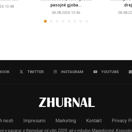
pasojnë gjoba...
drej
26 13:48
06.08.2026 13:46
06.08.2
BOOK
TWITTER
INSTAGRAM
YOUTUBE
h nesh
Impresumi
Marketing
Kontakt
Privacy P
ve e pavarur, e themeluar në vitin 2009, që e mbulon Maqedoninë, Kosovën,