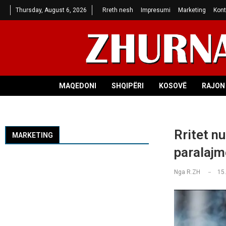
Thursday, August 6, 2026
Rreth nesh
Impresumi
Marketing
Kont
MAQEDONI
SHQIPËRI
KOSOVË
RAJON 
Rritet n
MARKETING
paralajm
Nga
R.ZH
15