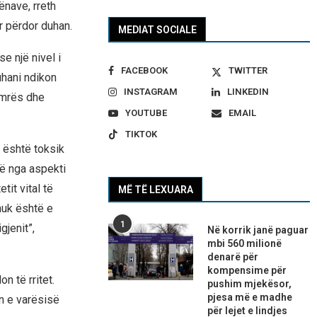
nave, rreth
r përdor duhan.
MEDIAT SOCIALE
e një nivel i
FACEBOOK
TWITTER
uhani ndikon
INSTAGRAM
LINKEDIN
emrës dhe
YOUTUBE
EMAIL
TIKTOK
 është toksik
ë nga aspekti
it vital të
MË TË LEXUARA
nuk është e
1
jenit”,
Në korrik janë paguar
mbi 560 milionë
denarë për
kompensime për
n të rritet.
pushim mjekësor,
pjesa më e madhe
in e varësisë
për lejet e lindjes