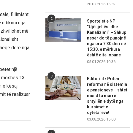
28.07.2026 15:52
ale, fillimisht
2
Sportelet e NP
 ndikimi nga
“Ujësjellësi dhe
t zhvillohet më
Kanalizimi” – Shkup
nesër do të punojnë
ionalisht
nga ora 7:30 deri në
 heqë dorë nga
15:30, e mërkura
është ditë jopune
05.01.2026 10:36
betet një
3
të moshës 13
Editorial / Priten
reforma në sistemin
n e kësaj
e pensioneve – shteti
it të realizuar
mund ta marrë
shtyllën e dytë nga
kursimet e
qytetarëve!
03.08.2026 15:00