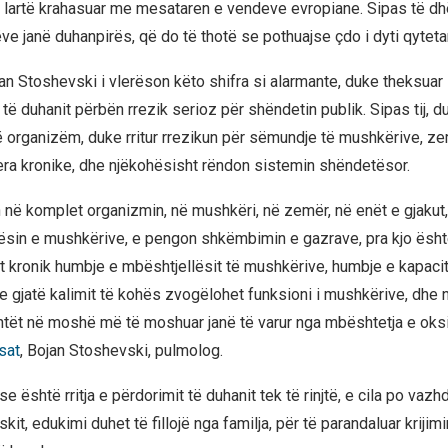
artë krahasuar me mesataren e vendeve evropiane. Sipas të dhë
ve janë duhanpirës, që do të thotë se pothuajse çdo i dyti qyteta
n Stoshevski i vlerëson këto shifra si alarmante, duke theksuar s
t të duhanit përbën rrezik serioz për shëndetin publik. Sipas tij, d
në organizëm, duke rritur rrezikun për sëmundje të mushkërive, z
era kronike, dhe njëkohësisht rëndon sistemin shëndetësor.
 në komplet organizmin, në mushkëri, në zemër, në enët e gjakut,
ësin e mushkërive, e pengon shkëmbimin e gazrave, pra kjo ësht
 kronik humbje e mbështjellësit të mushkërive, humbje e kapacitet
 gjatë kalimit të kohës zvogëlohet funksioni i mushkërive, dhe 
entët në moshë më të moshuar janë të varur nga mbështetja e oksig
sat
, Bojan Stoshevski, pulmolog.
është rritja e përdorimit të duhanit tek të rinjtë, e cila po vazhdo
it, edukimi duhet të fillojë nga familja, për të parandaluar krijim