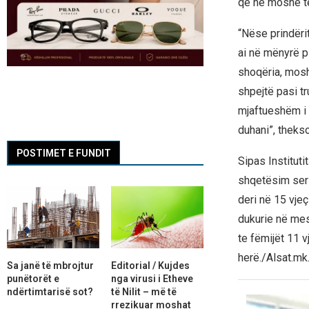
që në moshë t
“Nëse prindërit
ai në mënyrë p
shoqëria, mosha
shpejtë pasi tr
mjaftueshëm i 
duhani”, theks
POSTIMET E FUNDIT
Sipas Instituti
shqetësim seri
deri në 15 vjeç
dukurie në mes
te fëmijët 11 v
herë./Alsat.mk
Sa janë të mbrojtur
Editorial / Kujdes
punëtorët e
nga virusi i Etheve
ndërtimtarisë sot?
të Nilit – më të
rrezikuar moshat