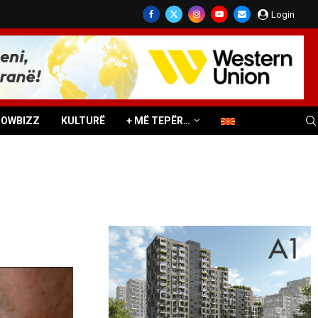
Login
HOWBIZZ
KULTURË
+ MË TEPËR…