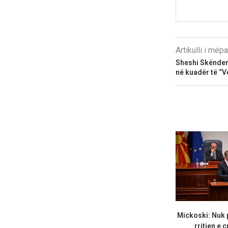
Artikulli i më
Sheshi Skënder
në kuadër të “V
Mickoski: Nuk 
rritjen e ç