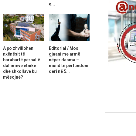
e...
A po zhvillohen
Editorial / Mos
nxënësit të
gjuani me armë
barabartë përballë
nëpër dasma –
dallimeve etnike
mund të përfundoni
dhe shkollave ku
deri në 5...
mësojnë?