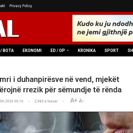
akt
Privacy Policy
/ BOTA
EKONOMI
ED / OP
KRONIKA
SPORT
S
umri i duhanpirësve në vend, mjekët
ërojnë rrezik për sëmundje të rënda
A+
A-
.06.2026 00:16
2,983
e lexuar