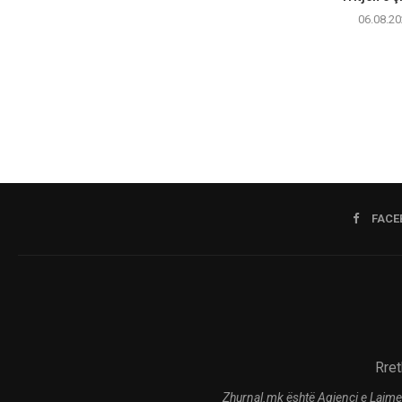
06.08.20
FACE
Rret
Zhurnal.mk është Agjenci e Lajme