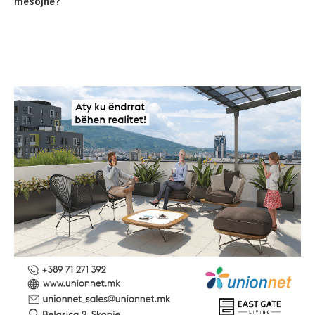
mësojnë?