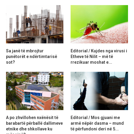
Sa janë të mbrojtur
Editorial / Kujdes nga virusi i
punëtorët e ndërtimtarisë
Etheve të Nilit – më të
sot?
rrezikuar moshat e...
A po zhvillohen nxënësit të
Editorial / Mos gjuani me
barabartë përballë dallimeve
armë nëpër dasma – mund
etnike dhe shkollave ku
të përfundoni deri në 5...