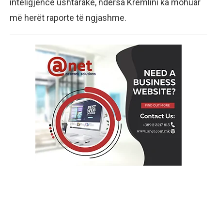
inteligjencë ushtarake, ndërsa Kremlini ka mohuar
më herët raporte të ngjashme.