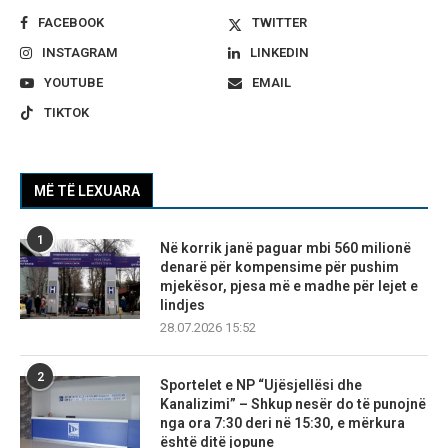
FACEBOOK
TWITTER
INSTAGRAM
LINKEDIN
YOUTUBE
EMAIL
TIKTOK
MË TË LEXUARA
1
Në korrik janë paguar mbi 560 milionë
denarë për kompensime për pushim
mjekësor, pjesa më e madhe për lejet e
lindjes
28.07.2026 15:52
2
Sportelet e NP “Ujësjellësi dhe
Kanalizimi” – Shkup nesër do të punojnë
nga ora 7:30 deri në 15:30, e mërkura
është ditë jopune