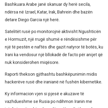
Bashkuara Arabe janë skanuar dy herë secila,
ndërsa në Izrael, Katar, Irak, Bahrein dhe bazën
detare Diego Garcia një herë.
Satelitët rusë po monitorojnë aktivisht Ngushticën
e Hormuzit, një rrugë shumë e rëndësishme për
një të pestën e naftës dhe gazit natyror të botës, ku
Irani ka vendosur një bllokadë de facto për anijet që
nuk konsiderohen miqësore.
Raporti thekson gjithashtu bashkëpunimin midis
hackerëve rusë dhe iranianë në fushën kibernetike.
Ky informacion vjen si pjesë e akuzave të
vazhdueshme se Rusia po ndihmon Iranin me