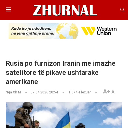
Rusia po furnizon Iranin me imazhe
satelitore të pikave ushtarake
amerikane
A+
A-
Nga
Xh M
07.04.2026 20:54
1,074
e lexuar