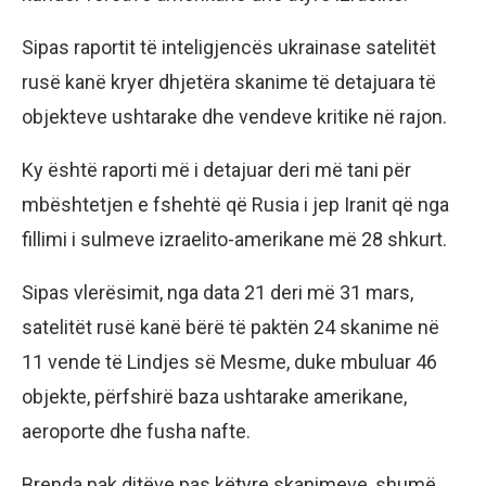
Sipas raportit të inteligjencës ukrainase satelitët
rusë kanë kryer dhjetëra skanime të detajuara të
objekteve ushtarake dhe vendeve kritike në rajon.
Ky është raporti më i detajuar deri më tani për
mbështetjen e fshehtë që Rusia i jep Iranit që nga
fillimi i sulmeve izraelito-amerikane më 28 shkurt.
Sipas vlerësimit, nga data 21 deri më 31 mars,
satelitët rusë kanë bërë të paktën 24 skanime në
11 vende të Lindjes së Mesme, duke mbuluar 46
objekte, përfshirë baza ushtarake amerikane,
aeroporte dhe fusha nafte.
Brenda pak ditëve pas këtyre skanimeve, shumë