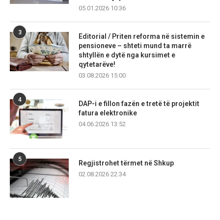
05.01.2026 10:36
3
Editorial / Priten reforma në sistemin e
pensioneve – shteti mund ta marrë
shtyllën e dytë nga kursimet e
qytetarëve!
03.08.2026 15:00
4
DAP-i e fillon fazën e tretë të projektit
fatura elektronike
04.06.2026 13:52
5
Regjistrohet tërmet në Shkup
02.08.2026 22:34