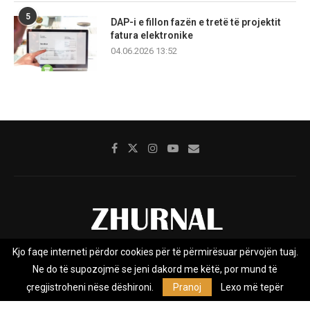
5
DAP-i e fillon fazën e tretë të projektit
fatura elektronike
04.06.2026 13:52
Kjo faqe interneti përdor cookies për të përmirësuar përvojën tuaj.
Rreth nesh
Impresumi
Marketing
Kontakt
Ne do të supozojmë se jeni dakord me këtë, por mund të
Privacy Policy
çregjistroheni nëse dëshironi.
Pranoj
Lexo më tepër
Zhurnal.mk është Agjenci e Lajmeve e pavarur, e themeluar në vitin