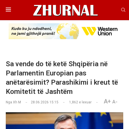
Sa vende do të ketë Shqipëria në
Parlamentin Europian pas
anëtarësimit? Parashikimi i kreut të
Komitetit të Jashtëm
A+
A-
Nga
Xh M
28.06.2026 15:15
1,862
e lexuar