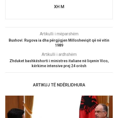
XH M
Artikulli i mëparshëm
Buxhovi: Rugova ia dha përgjigjen Millosheviqit që në vitin
1989
Artikulli i ardhshëm
Zhduket bashkëshorti i ministres italiane në liqenin Vico,
kërkime intensive prej 24 orësh
ARTIKUJ TË NDËRLIDHURA