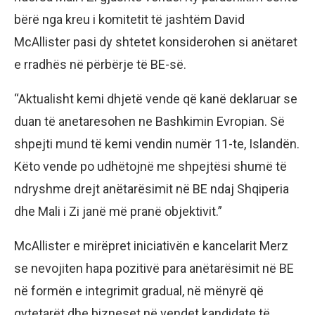
bërë nga kreu i komitetit të jashtëm David
McAllister pasi dy shtetet konsiderohen si anëtaret
e rradhës në përbërje të BE-së.
“Aktualisht kemi dhjetë vende që kanë deklaruar se
duan të anetaresohen ne Bashkimin Evropian. Së
shpejti mund të kemi vendin numër 11-te, Islandën.
Këto vende po udhëtojnë me shpejtësi shumë të
ndryshme drejt anëtarësimit në BE ndaj Shqiperia
dhe Mali i Zi janë më pranë objektivit.”
McAllister e mirëpret iniciativën e kancelarit Merz
se nevojiten hapa pozitivë para anëtarësimit në BE
në formën e integrimit gradual, në mënyrë që
qytetarët dhe bizneset në vendet kandidate të