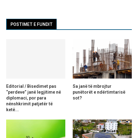
POSTIMET E FUNDIT
Editorial / Bisedimet pas
Sa janë të mbrojtur
“perdeve” janë legjitime në
punëtorët e ndërtimtarisë
diplomaci, por para
sot?
nënshkrimit patjetër të
ketë...