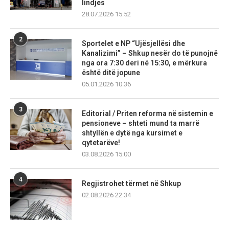
lindjes
28.07.2026 15:52
2
Sportelet e NP “Ujësjellësi dhe
Kanalizimi” – Shkup nesër do të punojnë
nga ora 7:30 deri në 15:30, e mërkura
është ditë jopune
05.01.2026 10:36
3
Editorial / Priten reforma në sistemin e
pensioneve – shteti mund ta marrë
shtyllën e dytë nga kursimet e
qytetarëve!
03.08.2026 15:00
4
Regjistrohet tërmet në Shkup
02.08.2026 22:34