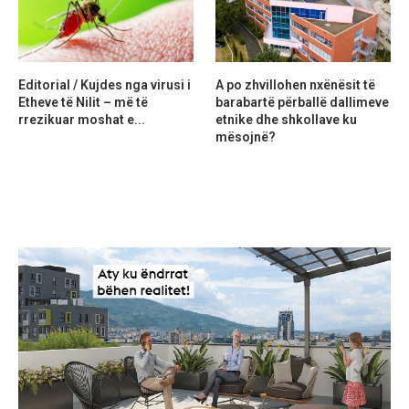
Editorial / Kujdes nga virusi i
A po zhvillohen nxënësit të
Etheve të Nilit – më të
barabartë përballë dallimeve
rrezikuar moshat e...
etnike dhe shkollave ku
mësojnë?