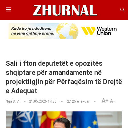
Sali i fton deputetët e opozitës
shqiptare për amandamente në
projektligjin për Përfaqësim të Drejtë
e Adequat
A+
A-
Nga
D. V.
21.05.2026 14:30
2,125
e lexuar