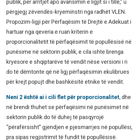
publik, për arritjet apo avansimin e ligjit si i tillë,” u
përgjegj zëvendës-kryeminstri nga radhët VLEN.
Propozim-ligji për Përfaqësim të Drejtë e Adekuat i
hartuar nga qeveria e ruan kriterin e
proporcionalitetit të përfaqësimit të popullësisë në
punësime në sektorin publik, e cila ishte brenga
kryesore e shqiptarëve të vendit nëse versioni i ri
do të dëmtonte që në ligj përfaqësimin ekulibrues
për krejt popujt dhe bashkësitë etnike të vendit.
Neni 2 është ai i cili flet për proporcionalitet
, dhe
në brendi thuhet se përfaqësimi në punësimet në
sektorin publik do të duhej të pasqyrojë
“përafërsisht” gjendjen e pjesmarrjes në popullësi,
pra sipas regjistrimit të fundit të popullësisë.