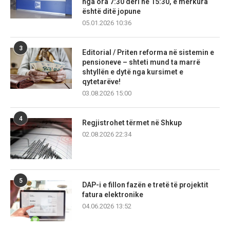
nga ora 7:30 deri në 15:30, e mërkura
është ditë jopune
05.01.2026 10:36
3
Editorial / Priten reforma në sistemin e
pensioneve – shteti mund ta marrë
shtyllën e dytë nga kursimet e
qytetarëve!
03.08.2026 15:00
4
Regjistrohet tërmet në Shkup
02.08.2026 22:34
5
DAP-i e fillon fazën e tretë të projektit
fatura elektronike
04.06.2026 13:52