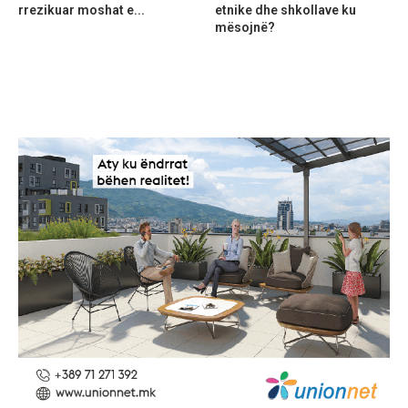
rrezikuar moshat e...
etnike dhe shkollave ku
mësojnë?