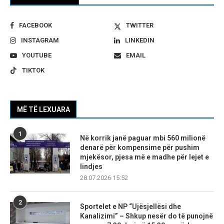
FACEBOOK
TWITTER
INSTAGRAM
LINKEDIN
YOUTUBE
EMAIL
TIKTOK
MË TË LEXUARA
1
Në korrik janë paguar mbi 560 milionë
denarë për kompensime për pushim
mjekësor, pjesa më e madhe për lejet e
lindjes
28.07.2026 15:52
2
Sportelet e NP “Ujësjellësi dhe
Kanalizimi” – Shkup nesër do të punojnë