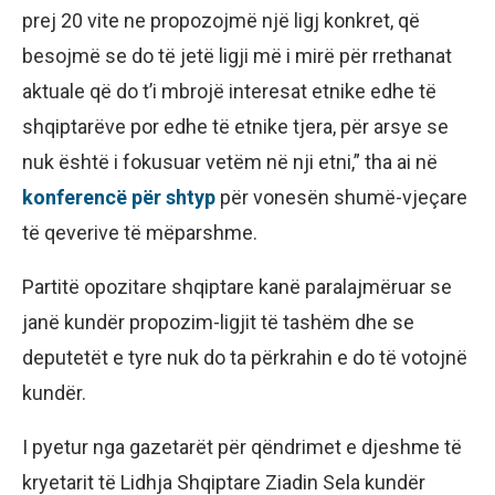
prej 20 vite ne propozojmë një ligj konkret, që
besojmë se do të jetë ligji më i mirë për rrethanat
aktuale që do t’i mbrojë interesat etnike edhe të
shqiptarëve por edhe të etnike tjera, për arsye se
nuk është i fokusuar vetëm në nji etni,” tha ai në
konferencë për shtyp
për vonesën shumë-vjeçare
të qeverive të mëparshme.
Partitë opozitare shqiptare kanë paralajmëruar se
janë kundër propozim-ligjit të tashëm dhe se
deputetët e tyre nuk do ta përkrahin e do të votojnë
kundër.
I pyetur nga gazetarët për qëndrimet e djeshme të
kryetarit të Lidhja Shqiptare Ziadin Sela kundër