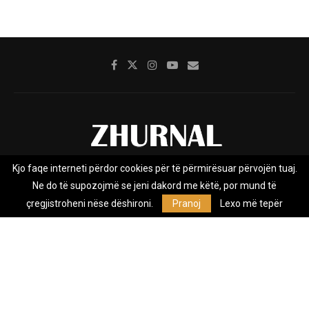
Kjo faqe interneti përdor cookies për të përmirësuar përvojën tuaj.
Rreth nesh
Impresumi
Marketing
Kontakt
Ne do të supozojmë se jeni dakord me këtë, por mund të
Privacy Policy
çregjistroheni nëse dëshironi.
Pranoj
Lexo më tepër
Zhurnal.mk është Agjenci e Lajmeve e pavarur, e themeluar në vitin
2009, që e mbulon Maqedoninë, Kosovën, Shqipërinë edhe lajmet
nga bota.
@2026 - All Right Reserved. Designed and Developed by
Anet.Com.Mk