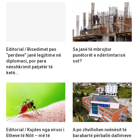
Editorial / Bisedimet pas
Sa janë të mbrojtur
“perdeve” janë legjitime në
punëtorët e ndërtimtarisë
diplomaci, por para
sot?
nënshkrimit patjetër të
ketë...
Editorial / Kujdes nga virusi i
A po zhvillohen nxënësit të
Etheve të Nilit – më të
barabartë përballë dallimeve