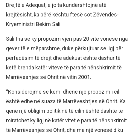
Drejtë e Adequat, e jo ta kundërshtojnë atë
krejtësisht, ka bërë kështu ftesë sot Zëvendës-
Kryeministri Bekim Sali.
Sali tha se ky propozim vjen pas 20 vite vonesë nga
qeveritë e mëparshme, duke përkujtuar se ligj për
përfaqësim të drejt dhe adekuat është dashur të
ketë brenda katër viteve të para të nënshkrimit të
Marrëveshjes së Ohrit në vitin 2001.
“Konsiderojmë se kemi dhënë një propozim i cili
është edhe në suaza të Marrëveshtjes së Ohrit. Ka
qenë një obligim politik në të cilin është dashtë të
miratohet ky ligj në katër vitet e para të nënshkrimit
të Marrëveshjes së Ohrit, dhe me një vonesë diku