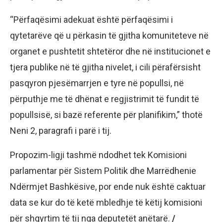
“Përfaqësimi adekuat është përfaqësimi i
qytetarëve që u përkasin të gjitha komuniteteve në
organet e pushtetit shtetëror dhe në institucionet e
tjera publike në të gjitha nivelet, i cili përafërsisht
pasqyron pjesëmarrjen e tyre në popullsi, në
përputhje me të dhënat e regjistrimit të fundit të
popullsisë, si bazë referente për planifikim,” thotë
Neni 2, paragrafi i parë i tij.
Propozim-ligji tashmë ndodhet tek Komisioni
parlamentar për Sistem Politik dhe Marrëdhenie
Ndërmjet Bashkësive, por ende nuk është caktuar
data se kur do të ketë mbledhje të këtij komisioni
për shqyrtim të tij nga deputetët anëtarë.
/